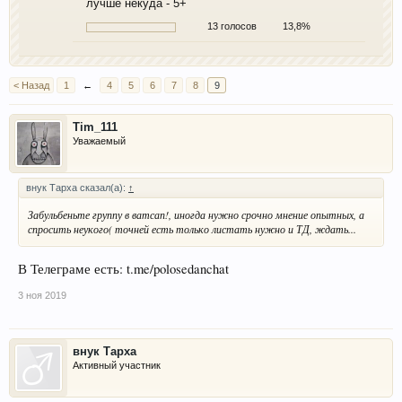
лучше некуда - 5+
13 голосов
13,8%
< Назад
1
←
4
5
6
7
8
9
Tim_111
Уважаемый
внук Тарха сказал(а):
↑
Забульбеньте группу в ватсап!, иногда нужно срочно мнение опытных, а
спросить неукого( точней есть только листать нужно и ТД, ждать...
В Телеграме есть: t.me/polosedanchat
3 ноя 2019
внук Тарха
Активный участник