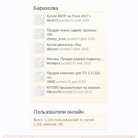
Барахолка
Куплю АКПП на Поло 2017 г.
Airob73
posted
21 май 2020
Продам новые задние пружины
VW...
Zlodey_krsk
posted
9 фев 2020
Куплю двигатель cfna
Alexeev
posted
3 фев 2020
Москва. Продам родную подвеску...
Montipnz
posted
17 янв 2020
Продам комплект для ТО 1.6 (110
лс)
VANE
posted
15 дек 2019
КУПЛЮ Крышку/кожух на зеркало...
Nikrom76
posted
22 ноя 2019
Пользователи онлайн
Всего: 1.134 (пользователей: 0, гостей:
1.115, роботов: 19)