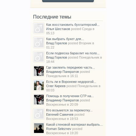
Последние темы
Как восстановить бухгалтерский...
Илья Шестаков
posted
Среда в
05:13
Как выбрать букет для...
Влад Горелов
posted
Вторник в
01:22
Если подвеска барахлит на поло...
Влад Горелов
posted
Понедельник в
18:44
Где заклеить переднюю часть...
Владимир Панкратов
posted
Понедельник в 16:11
Есть ли в Воронеже недорогой...
Олег Киреев
posted
Понедельник в
00:03
Помощь в получении СГР на...
Владимир Панкратов
posted
Воскресенье в 20:09
Кто возьмется за перемотку...
Евгений Самичев
posted
Воскресенье в 19:53
Какой стеновой материал выбрать...
Roman Seleznev
posted
Воскресенье в 19:20