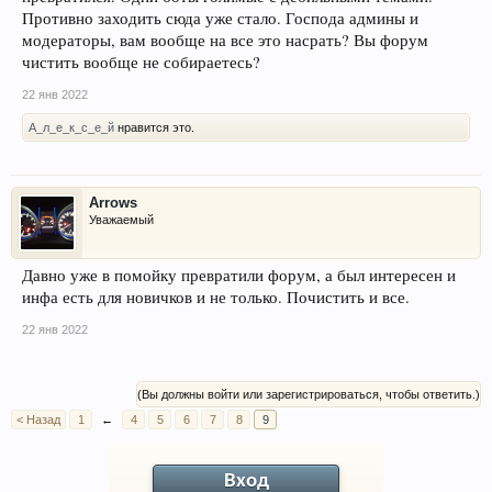
Противно заходить сюда уже стало. Господа админы и
модераторы, вам вообще на все это насрать? Вы форум
чистить вообще не собираетесь?
22 янв 2022
А_л_е_к_с_е_й
нравится это.
Arrows
Уважаемый
Давно уже в помойку превратили форум, а был интересен и
инфа есть для новичков и не только. Почистить и все.
22 янв 2022
(Вы должны войти или зарегистрироваться, чтобы ответить.)
< Назад
1
←
4
5
6
7
8
9
Вход