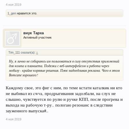
4 ноя 2019
1_gen
нравится это.
внук Тарха
Активный участник
Tim_111 сказал(а):
↑
Ну, я лично не собираюсь им пользоваться в силу отсутствия приложений
для компа и планшета. Поделки с веб-интерфейсом и работа через
мобилу - крайне корявые решения. Плюс надоедливая реклама. Чего в этом
Вотсапе хорошего?
Каждому свое, это фиг с ним, по теме кстати каталкик ни кто
не выбивал из cwva, продрыгивания задолбали, на слух не
слышно, чувствуется по рулю и ручке КПП, после прогрева и
выхода на рабочую т-ру.. пологаю резонанс в следствии
зауженного выпуска#..
4 ноя 2019