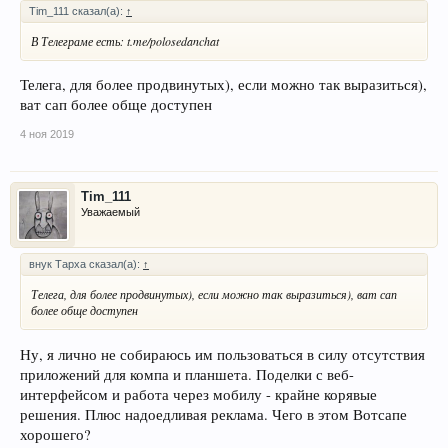
Tim_111 сказал(а):
↑
В Телеграме есть: t.me/polosedanchat
Телега, для более продвинутых), если можно так выразиться),
ват сап более обще доступен
4 ноя 2019
Tim_111
Уважаемый
внук Тарха сказал(а):
↑
Телега, для более продвинутых), если можно так выразиться), ват сап
более обще доступен
Ну, я лично не собираюсь им пользоваться в силу отсутствия
приложений для компа и планшета. Поделки с веб-
интерфейсом и работа через мобилу - крайне корявые
решения. Плюс надоедливая реклама. Чего в этом Вотсапе
хорошего?