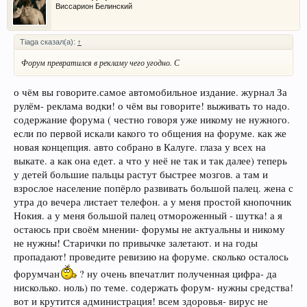
Виссарион Белинский
Tiaga сказал(а):
↑
Форум превратился в рекламу чего угодно. С
о чём вы говорите.самое автомобильное издание. журнал За
рулём- реклама водки! о чём вы говорите! выживать то надо.
содержание форума ( честно говоря уже никому не нужного.
если по первой искали какого то общения на форуме. как же
новая концепция. авто собрано в Калуге. глаза у всех на
выкате. а как она едет. а что у неё не так и так далее) теперь
у детей большие пальцы растут быстрее мозгов. а там и
взрослое население попёрло развивать большой палец. жена с
утра до вечера листает телефон. а у меня простой кнопочник
Нокия. а у меня большой палец отмороженный - шутка! а я
остаюсь при своём мнении- форумы не актуальны и никому
не нужны! Старички по привычке залетают. и на годы
пропадают! проведите ревизию на форуме. сколько осталось
форумчан
? ну очень впечатлит полученная цифра- да
нисколько. ноль) по теме. содержать форум- нужны средства!
вот и крутится администрация! всем здоровья- вирус не