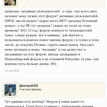
написано. активных пользователей . о горе. там всего пять
человек! кому нужен этот форум? активных пользователей-
ПЯТЬ! им он нужен? скорее всего НЕТ! аксиома Резонный
вопрос- а ты ЧЁ тут делаешь? скорее по тоске по тому
времени! 2011-12 год. форум ломился от пользователей.
темы- самые разные. всё в новинку. для многих и
пользоваться компом помог именно форум ( я точно в этом
числе. до покупки Полика. сидеть около компа. был удел
моих детишек и жены. "косынки" и так далее) вот и
заскакиваю на этот форум. иногда заглядываю в
Новосибирский форум и на основной Polosedan .ru увы- там
конечно чуть больше жизни. НО-
14 ноя 2020
Дмитрий102
Участник форума
Тут админы есть вообще? Форум в говно какое-то
превратился. Одни боты голимые с дебильными темами.