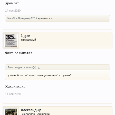
дремлет
14 ноя 2020
SevaV
и
Владимир2012
нравится это.
1_gen
Уважаемый
Фига се накатал....
Александыр сказал(а):
↑
у меня большой палец отмороженный - шутка!
Хахахпхаха
14 ноя 2020
Александыр
Виссарион Белинский