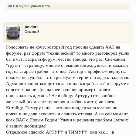
ШЕВ
и
reyder
нравится это.
povlark
Опытный
Голосовать не хочу, который год просим сделать ЧАТ на
форуме, раз форум "технический" то много разговоров ушло
бы в чат. Засрали форум, честно говоря, это раз. Снежинки
"грузят"' страницу, многие с планшетов жалуются, и каждый
год на старые грабли - это два. Аватар с профилем вернуть,
похоже не судьба. - это три. Будем терпеть и ждать-надеется.
Администрация заходит сюда тогда, когда "слава" о форуме в
соцсетях запоет (не давнее падение пример) - долго
просыпались админы! Не в обиду Артуру (тот вообще
железный (в смысле терпения и любви к авто) человек,
Китайцу, Тимуру и др. - это они поддержали юзеров по
почте и не дали скиснуть и слинять отсюда. А на сей момент
всех ВАС с Новым Годом! Удачи и решения проблем (легких)
с вашим любимцем!
Отдельное спасибо АРТУРУ и ТИМУРУ, они как .... в