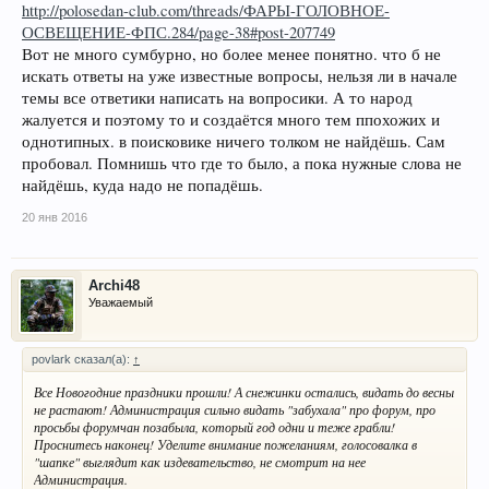
http://polosedan-club.com/threads/ФАРЫ-ГОЛОВНОЕ-
ОСВЕЩЕНИЕ-ФПС.284/page-38#post-207749
Вот не много сумбурно, но более менее понятно. что б не
искать ответы на уже известные вопросы, нельзя ли в начале
темы все ответики написать на вопросики. А то народ
жалуется и поэтому то и создаётся много тем ппохожих и
однотипных. в поисковике ничего толком не найдёшь. Сам
пробовал. Помнишь что где то было, а пока нужные слова не
найдёшь, куда надо не попадёшь.
20 янв 2016
Archi48
Уважаемый
povlark сказал(а):
↑
Все Новогодние праздники прошли! А снежинки остались, видать до весны
не растают! Администрация сильно видать "забухала" про форум, про
просьбы форумчан позабыла, который год одни и теже грабли!
Проснитесь наконец! Уделите внимание пожеланиям, голосовалка в
"шапке" выглядит как издевательство, не смотрит на нее
Администрация.