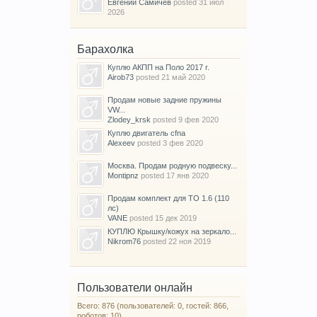
Евгений Самичев
posted
31 июл
2026
Барахолка
Куплю АКПП на Поло 2017 г.
Airob73
posted
21 май 2020
Продам новые задние пружины
VW...
Zlodey_krsk
posted
9 фев 2020
Куплю двигатель cfna
Alexeev
posted
3 фев 2020
Москва. Продам родную подвеску...
Montipnz
posted
17 янв 2020
Продам комплект для ТО 1.6 (110
лс)
VANE
posted
15 дек 2019
КУПЛЮ Крышку/кожух на зеркало...
Nikrom76
posted
22 ноя 2019
Пользователи онлайн
Всего: 876 (пользователей: 0, гостей: 866,
роботов: 10)