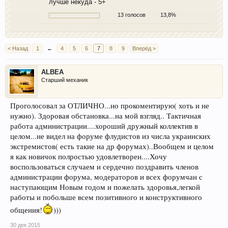
лучше некуда - 5+
13 голосов
13,8%
< Назад
1
←
4
5
6
7
8
9
Вперёд >
ALBEA
Старший механик
Проголосовал за ОТЛИЧНО...но прокоментирую( хоть и не
нужно). Здоровая обстановка...на мой взгляд.. Тактичная
работа администрации....хороший дружный коллектив в
целом...не видел на форуме флудистов из числа украинских
экстремистов( есть такие на др форумах)..Вообщем и целом
я как новичок полростью удовлетворен....Хочу
воспользоваться случаем и сердечно поздравить членов
администрации форума, модераторов и всех форумчан с
наступающим Новым годом и пожелать здоровья,легкой
работы и побольше всем позитивного и конструктивного
общения!
)))
30 дек 2015