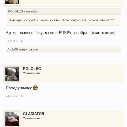
POLOLEG сказал(а):
↑
Аватарки с городами очень нужны. А то общаешься, а с кем, откуда??
Артур- вынеси ёлку, я свою ВЧЕРА разобрал (пластиковая)
24 янв 2016
Archi48
нравится это.
POLOLEG
Уважаемый
Походу вынес
24 янв 2016
GLADIATOR
Уважаемый