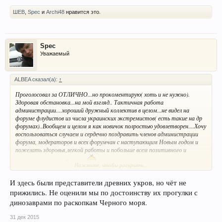
ШЕВ
,
Spec
и
Archi48
нравится это.
Spec
Уважаемый
ALBEA сказал(а):
↑
Проголосовал за ОТЛИЧНО...но прокоментирую( хоть и не нужно).
Здоровая обстановка...на мой взгляд.. Тактичная работа
администрации....хороший дружный коллектив в целом...не видел на
форуме флудистов из числа украинских экстремистов( есть такие на др
форумах)..Вообщем и целом я как новичок полростью удовлетворен....Хочу
воспользоваться случаем и сердечно поздравить членов администрации
форума, модераторов и всех форумчан с наступающим Новым годом и
пожелать здоровья,легкой работы и побольше всем позитивного и
конструктивного общения!
)))
Нажмите, чтобы раскрыть...
И здесь были представители древних укров, но чёт не
прижились. Не оценили мы по достоинству их прогулки с
динозаврами по раскопкам Черного моря.
31 дек 2015