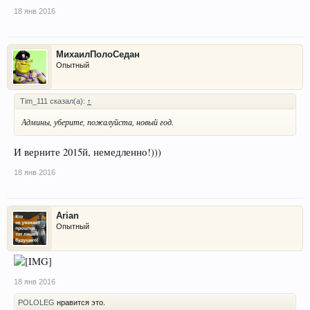
18 янв 2016
МихаилПолоСедан
Опытный
Tim_111 сказал(а):
↑
Админы, уберите, пожалуйста, новый год.
И верните 2015й, немедленно!)))
18 янв 2016
Arian
Опытный
18 янв 2016
POLOLEG
нравится это.