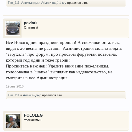
Tim_111
,
Александыр
,
Arian
и
ещё 1-му
нравится это.
povlark
Опытный
Все Новогодние праздники прошли! А снежинки остались,
видать до весны не растают! Администрация сильно видать
"забухала" про форум, про просьбы форумчан позабыла,
который год одни и теже грабли!
Проснитесь наконец! Уделите внимание пожеланиям,
голосовалка в "шапке" выглядит как издевательство, не
смотрит на нее Администрация.
19 янв 2016
Tim_111
и
Александыр
нравится это.
POLOLEG
Уважаемый