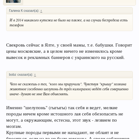
Галина К сказал(а):
↑
И в 2014 никакого кутежа не было на пляже, а на случаи беспредела есть
телефон
Свекровь сейчас в Ялте, у своей мамы, т.е. бабушки. Говорит
цены московские, а в целом ничего не изменилось кроме
вывесок и рекламных баннеров с украинского на русский.
bobz сказал(а):
↑
Чего не скажешь о тех, "кого мы приручили". Чувствуя "крышу" хозяина
животное (особенно шелупонь до трёх килограмм) ведёт себя совершенно
иначе- думаю не мне Вам объяснять.
Именно "шелупонь" (гыгыгы) так себя и ведет, мелкие
породы ничем кроме истошного лая себя обезопасить не
могут, а окружающим, естесна, этот звук - лезвием по
мозгам.
Крупные породы первыми не нападают, не облаят и не
бросяться, если на то не было команды. А среди собачников