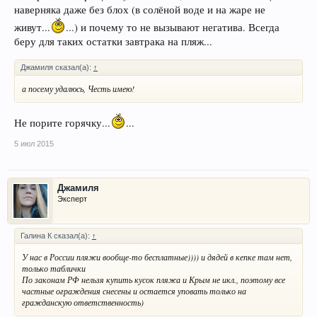
наверняка даже без блох (в солёной воде и на жаре не
живут...
...) и почему то не вызывают негатива. Всегда
беру для таких остатки завтрака на пляж...
Джамиля сказал(а):
↑
а посему удалюсь, Честь имею!
Не порите горячку...
...
5 июл 2015
Джамиля
Эксперт
Галина К сказал(а):
↑
У нас в России пляжи вообще-то бесплатные)))) и дядей в кепке там нет,
только таблички
По законам РФ нельзя купить кусок пляжа и Крым не икл., поэтому все
частные ограждения снесены и остается уповать только на
гражданскую ответственность)