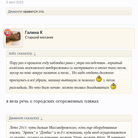
5 июл 2015
Джамиля
нравится это.
Галина К
Старший механик
bobz сказал(а):
↑
Пару раз в прошлом году наблюдал рано с утра последствия...взрытый
колёсами московского внедорожника (и застрявшего в итоге там) песок,
мусор по пояс вокруг палаток и тела... Но надо отдать должное-
проснулись и всё убрали, машину вытянули (я помогал
), песок
разгладили. Но что было ночью- можно только догадываться
я вела речь о городских огороженных пляжах
Джамиля сказал(а):
↑
Лето 2013, чуть дальше Массандровского, есть еще оборудованные
пляжи, "Артек" и "Донбас" и т.д с лежаками, куда вход осуществляется
за оплату, сколько не вспомню, может 20грн, может 40грн. И поверьте,