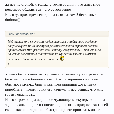
да нет не стеной, я только с точки зрения , что животное
недешево обходиться - это естественно.
К слову, приходим сегодня на пляж, а там 3 бесхозных
бобика)))
Джамиля сказал(а):
↑
Мой слоник 50-и кг очень не любит пьяных и скандалящих, особенно
покушающихся на личное пространство хозяйки и охраняет все что
принадлежит мне, ребенка, дом, машину, саму хозяйку))) Вот его бы в
качестве блюстителя спокойствия на Крымские пляжи, в момент
испарились бы герои Галиного рассказа
]
У меня был случай: пастушечий ротвейлер(у них размеры
больше , чем у бойцов)около 80кг, совершенно мирный
обычно, гуляем... брат мужа подвыпивший хотел меня
приобнять , поднял руки его качнуло и пес решил, что мне
грозит опасность.
И это огромное разъяренное чудовище в секунды встает на
задние лапы и просто сносит парня с ног , придавливает всей
своей массой, хорошо я быстро сориентировалась иначе