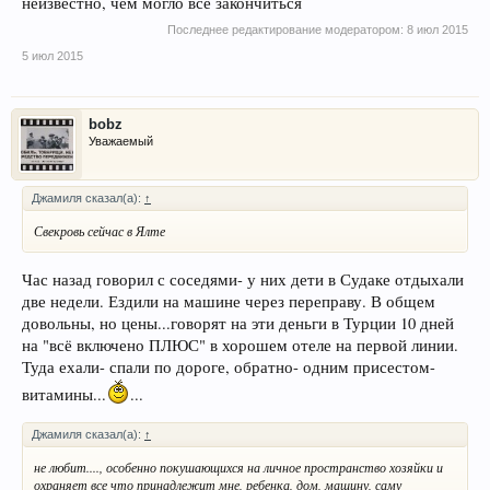
неизвестно, чем могло все закончиться
Последнее редактирование модератором:
8 июл 2015
5 июл 2015
bobz
Уважаемый
Джамиля сказал(а):
↑
Свекровь сейчас в Ялте
Час назад говорил с соседями- у них дети в Судаке отдыхали
две недели. Ездили на машине через переправу. В общем
довольны, но цены...говорят на эти деньги в Турции 10 дней
на "всё включено ПЛЮС" в хорошем отеле на первой линии.
Туда ехали- спали по дороге, обратно- одним присестом-
витамины...
...
Джамиля сказал(а):
↑
не любит...., особенно покушающихся на личное пространство хозяйки и
охраняет все что принадлежит мне, ребенка, дом, машину, саму