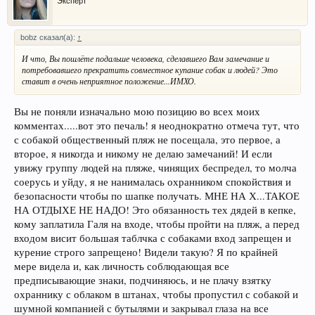
Эксперт
bobz сказал(а):
↑
И что, Вы пошлёте подальше человека, сделавшего Вам замечание и
потребовавшего прекратить совместное купание собак и людей? Это
ставит в очень неприятное положение...ИМХО.
Вы не поняли изначально мою позицию во всех моих
комментах.....вот это печаль! я неоднократно отмеча тут, что
с собакой общественный пляж не посещала, это первое, а
второе, я никогда и никому не делаю замечаний! И если
увижу группу людей на пляже, чинящих беспредел, то молча
соерусь и уйду, я не нанималась охранником спокойствия и
безопасности чтобы по шапке получать. МНЕ НА Х...ТАКОЕ
НА ОТДЫХЕ НЕ НАДО! Это обязанность тех дядей в кепке,
кому заплатила Галя на входе, чтобы пройти на пляж, а перед
входом висит большая таблчка с собаками вход запрещен и
курение строго запрещено! Видели такую? Я по крайней
мере видела и, как личность соблюдающая все
предписывающие знаки, подчиняюсь, и не плачу взятку
охраннику с облаком в штанах, чтобы пропустил с собакой и
шумной компанией с бутылями и закрывал глаза на все