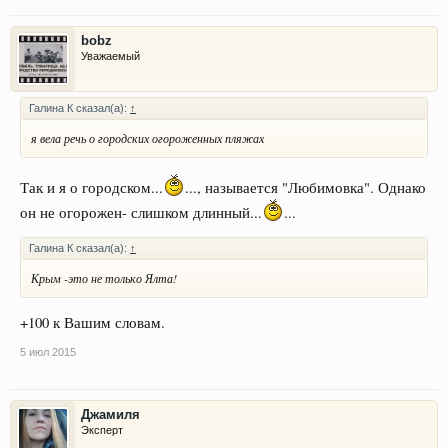
bobz
Уважаемый
Галина К сказал(а):
↑
я вела речь о городских огороженных пляжах
Так и я о городском...
..., называется "Любимовка". Однако
он не огорожен- слишком длинный...
...
Галина К сказал(а):
↑
Крым -это не только Ялта!
+100 к Вашим словам.
5 июл 2015
Джамиля
Эксперт