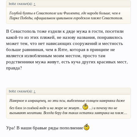
bobz сказал(а):
↑
Голубой бухты в Севастополе или Фиолента, где народа больше, чем в
Парке Победы, официальном цивильном городском пляже Севастополя.
В Севастополь тоже ездили к дяде мужа в гости, посетили
какой-то из этих пляжей, не назову названия, понравилось
может тем, что нет нависающих сооружений и местность
больше равнинная, чем в Ялте, которая в принципе не
является излюбленным моим местом, просто там
родственники мужа живут, есть куча других красивых мест,
правда?
bobz сказал(а):
↑
Наверное я извращенец, но эти псы, выбеленные солнцем наверняка даже
без блох (в солёной воде и на жаре не живут...
...) и почему то не
вызывают негатива. Всегда беру для таких остатки завтрака на пляж....
Ура! В наши бравые ряды пополнение