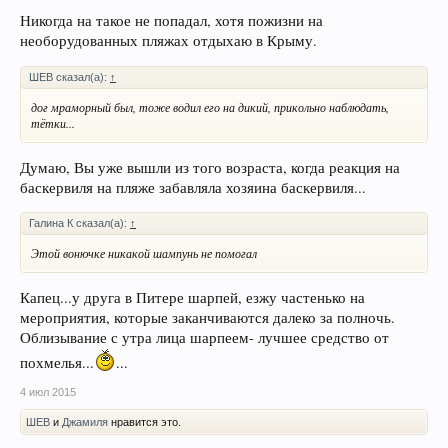
Никогда на такое не попадал, хотя пожизни на
необорудованных пляжах отдыхаю в Крыму.
ШЕВ сказал(а):
↑
дог мраморный был, тоже водил его на дикий, прикольно наблюдать,
тётки...
Думаю, Вы уже вышли из того возраста, когда реакция на
баскервиля на пляже забавляла хозяина баскервиля...
Галина К сказал(а):
↑
Этой вонючке никакой шампунь не помогал
Капец...у друга в Питере шарпей, езжу частенько на
мероприятия, которые заканчиваются далеко за полночь.
Облизывание с утра лица шарпеем- лучшее средство от
похмелья...
...
4 июл 2015
ШЕВ
и
Джамиля
нравится это.