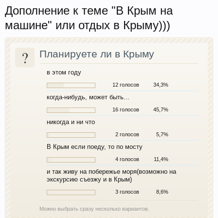
Дополнение к теме "В Крым на
машине" или отдых в Крыму)))
?
Планируете ли в Крыму
в этом году
12 голосов
34,3%
когда-нибудь, может быть...
16 голосов
45,7%
никогда и ни что
2 голосов
5,7%
В Крым если поеду, то по мосту
4 голосов
11,4%
и так живу на побережье моря(возможно на
экскурсию съезжу и в Крым)
3 голосов
8,6%
Можно выбрать сразу несколько вариантов.