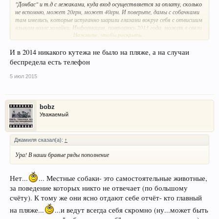
"Донбас" и т.д с лежаками, куда вход осуществляется за оплату, сколько
не вспомню, может 20грн, может 40грн. И поверьте, дамы с собачками
там имелись, которые испуганно шарили глазами вокруг себя с отвисшим
языком возле хозайки. Информация, повторюсь 2013 года, может в связи
Нажмите, чтобы раскрыть...
с минувшими событиями устареть, и по Вашим словам все ограды были
снесены и охранники удалены. Но некто на форуме выложил актуальное
видео о нынешнем положении в Ялте. Посмотрите.
И в 2014 никакого кутежа не было на пляже, а на случаи
беспредела есть телефон
посмотрю
я в 2014 году была - ограждения частных лавочек еще были, Сейчас я в
5 июл 2015
Крыму -ВСЕ СНЕСЕНО, могу сфотать
в Ялту поеду числа 12- отпишусь
bobz
Уважаемый
а в Крыму на море кутеж круглосуточно.
Джамиля сказал(а):
↑
Ура! В наши бравые ряды пополнение
Нет...
... Местные собаки- это самостоятельные животные,
за поведение которых никто не отвечает (по большому
счёту). К тому же они ясно отдают себе отчёт- кто главный
на пляже...
...и ведут всегда себя скромно (ну...может быть