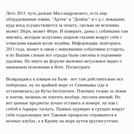
Лето 2013, чуть дальше Массандровского, есть еще
оборудованные пляжи, "Артек" и "Донбас" и т.д с лежаками,
куда вход осуществляется за оплату, сколько не вспомню,
может 20грн, может 40грн. И поверьте, дамы с собачками там
имелись, которые испуганно шарили глазами вокруг себя с
отвисшим языком возле хозайки. Информация, повторюсь
2013 года, может в связи с минувшими событиями устареть,
и по Вашим словам все ограды были снесены и охранники
удалены. Но некто на форуме выложил актуальное видео о
нынешнем положении в Ялте. Посмотрите.
Возвращаясь к пляжам на Бали - вот там действительно все
побережье, ну по крайней мере от Семиньяка (где я
остановилась) до Куты бесплатное. Платишь только за лежак
и зонтик, можешь не платить вообще, песочек мягкий. Но
вот ценные предметы лучше оставить в номере, ну или с
собой в Aquapac таскать. Пьяных-курящих и срущих вокруг
себя отдыхающих нет.Таковые прекрасно отрываются в
ночных клубах, а в Крыму на море кутеж круглосуточно.