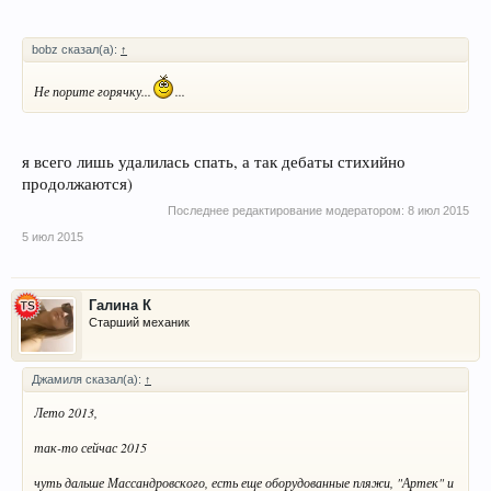
bobz сказал(а):
↑
Не порите горячку...
...
я всего лишь удалилась спать, а так дебаты стихийно
продолжаются)
Последнее редактирование модератором:
8 июл 2015
5 июл 2015
Галина К
Старший механик
Джамиля сказал(а):
↑
Лето 2013,
так-то сейчас 2015
чуть дальше Массандровского, есть еще оборудованные пляжи, "Артек" и