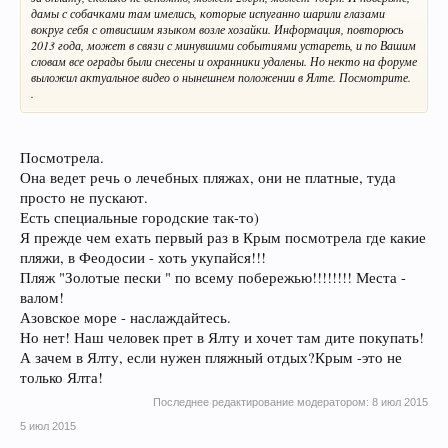
дамы с собачками там имелись, которые испуганно шарили глазами
вокруг себя с отвисшим языком возле хозайки. Информация, повторюсь
2013 года, может в связи с минувшими событиями устареть, и по Вашим
словам все ограды были снесены и охранники удалены. Но некто на форуме
выложил актуальное видео о нынешнем положении в Ялте. Посмотрите.
.
Посмотрела.
Она ведет речь о лечебных пляжах, они не платные, туда
просто не пускают.
Есть специальные городские так-то)
Я прежде чем ехать первый раз в Крым посмотрела где какие
пляжи, в Феодосии - хоть укупайся!!!
Пляж "Золотые пески " по всему побережью!!!!!!!! Места -
валом!
Азовское море - наслаждайтесь.
Но нет! Наш человек прет в Ялту и хочет там дите покупать!
А зачем в Ялту, если нужен пляжный отдых?Крым -это не
только Ялта!
Последнее редактирование модератором:
8 июл 2015
5 июл 2015