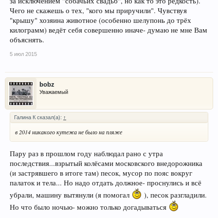
за исключением "собачьих свадьб", но как то это редкость).
Чего не скажешь о тех, "кого мы приручили". Чувствуя
"крышу" хозяина животное (особенно шелупонь до трёх
килограмм) ведёт себя совершенно иначе- думаю не мне Вам
объяснять.
5 июл 2015
bobz
Уважаемый
Галина К сказал(а):
↑
в 2014 никакого кутежа не было на пляже
Пару раз в прошлом году наблюдал рано с утра
последствия...взрытый колёсами московского внедорожника
(и застрявшего в итоге там) песок, мусор по пояс вокруг
палаток и тела... Но надо отдать должное- проснулись и всё
убрали, машину вытянули (я помогал
), песок разгладили.
Но что было ночью- можно только догадываться