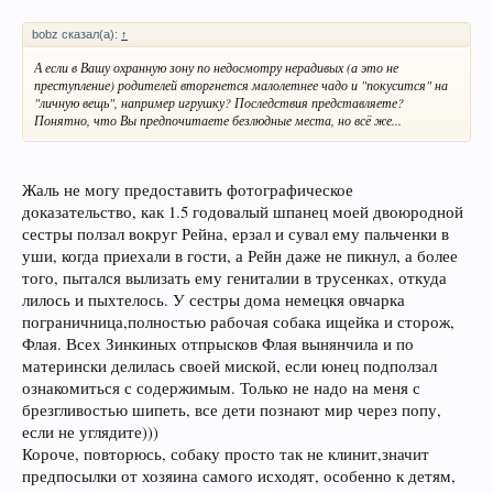
bobz сказал(а):
↑
А если в Вашу охранную зону по недосмотру нерадивых (а это не
преступление) родителей вторгнется малолетнее чадо и "покусится" на
"личную вещь", например игрушку? Последствия представляете?
Понятно, что Вы предпочитаете безлюдные места, но всё же...
Жаль не могу предоставить фотографическое
доказательство, как 1.5 годовалый шпанец моей двоюродной
сестры ползал вокруг Рейна, ерзал и сувал ему пальченки в
уши, когда приехали в гости, а Рейн даже не пикнул, а более
того, пытался вылизать ему гениталии в трусенках, откуда
лилось и пыхтелось. У сестры дома немецкя овчарка
пограничница,полностью рабочая собака ищейка и сторож,
Флая. Всех Зинкиных отпрысков Флая вынянчила и по
матерински делилась своей миской, если юнец подползал
ознакомиться с содержимым. Только не надо на меня с
брезгливостью шипеть, все дети познают мир через попу,
если не углядите)))
Короче, повторюсь, собаку просто так не клинит,значит
предпосылки от хозяина самого исходят, особенно к детям,