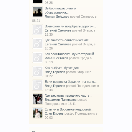
06:28
Выбор покрасочного
оборудования...
Roman Seleznev
posted
Сегодня, в
06:21
Возможно ли подобрать дорогой...
Евгений Самичев
posted
Вчера, в
18:30
Где заказать сантехнические...
Евгений Самичев
posted
Вчера, в
18:26
Как восстановить бухгалтерский...
Илья Шестаков
posted
Среда в
05:13
Как выбрать букет для...
Влад Горелов
posted
Вторник в
01:22
Если подвеска барахлит на поло...
Влад Горелов
posted
Понедельник в
18:44
Где заклеить переднюю часть...
Владимир Панкратов
posted
Понедельник в 16:11
Есть ли в Воронеже недорогой...
Олег Киреев
posted
Понедельник в
00:03