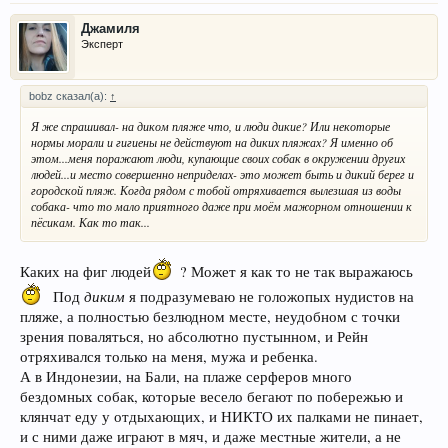
Джамиля
Эксперт
bobz сказал(а):
↑
Я же спрашивал- на диком пляже что, и люди дикие? Или некоторые
нормы морали и гигиены не действуют на диких пляжах? Я именно об
этом...меня поражают люди, купающие своих собак в окружении других
людей...и место совершенно неприделах- это может быть и дикий берег и
городской пляж. Когда рядом с тобой отряхивается вылезшая из воды
собака- что то мало приятного даже при моём мажорном отношении к
пёсикам. Как то так...
Каких на фиг людей
? Может я как то не так выражаюсь
диким
Под
я подразумеваю не голожопых нудистов на
пляже, а полностью безлюдном месте, неудобном с точки
зрения поваляться, но абсолютно пустынном, и Рейн
отряхивался только на меня, мужа и ребенка.
А в Индонезии, на Бали, на плаже серферов много
бездомных собак, которые весело бегают по побережью и
клянчат еду у отдыхающих, и НИКТО их палками не пинает,
и с ними даже играют в мяч, и даже местные жители, а не