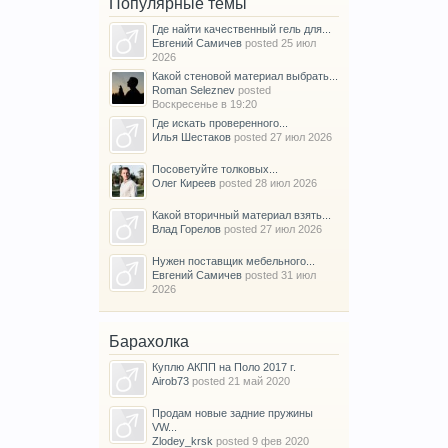
Популярные темы
Где найти качественный гель для...
Евгений Самичев
posted
25 июл
2026
Какой стеновой материал выбрать...
Roman Seleznev
posted
Воскресенье в 19:20
Где искать проверенного...
Илья Шестаков
posted
27 июл 2026
Посоветуйте толковых...
Олег Киреев
posted
28 июл 2026
Какой вторичный материал взять...
Влад Горелов
posted
27 июл 2026
Нужен поставщик мебельного...
Евгений Самичев
posted
31 июл
2026
Барахолка
Куплю АКПП на Поло 2017 г.
Airob73
posted
21 май 2020
Продам новые задние пружины
VW...
Zlodey_krsk
posted
9 фев 2020