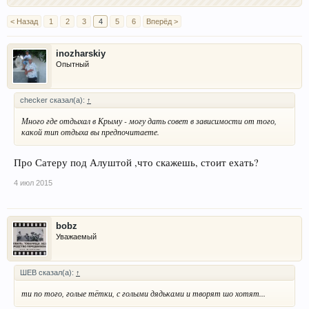
< Назад
1
2
3
4
5
6
Вперёд >
inozharskiy
Опытный
checker сказал(а):
↑
Много где отдыхал в Крыму - могу дать совет в зависимости от того,
какой тип отдыха вы предпочитаете.
Про Сатеру под Алуштой ,что скажешь, стоит ехать?
4 июл 2015
bobz
Уважаемый
ШЕВ сказал(а):
↑
ти по того, голые тётки, с голыми дядьками и творят шо хотят...