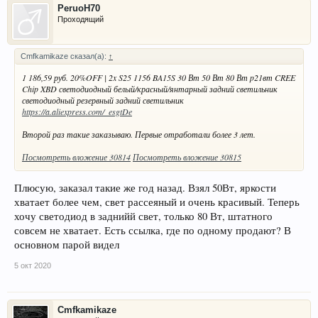
PeruoH70
Проходящий
Cmfkamikaze сказал(а):
↑
1 186,59 руб. 20%OFF | 2x S25 1156 BA15S 30 Вт 50 Вт 80 Вт p21вт CREE
Chip XBD светодиодный белый/красный/янтарный задний светильник
светодиодный резервный задний светильник
https://a.aliexpress.com/_esgtDe
Второй раз такие заказываю. Первые отработали более 3 лет.
Посмотреть вложение 30814
Посмотреть вложение 30815
Плюсую, заказал такие же год назад. Взял 50Вт, яркости
хватает более чем, свет рассеяный и очень красивый. Теперь
хочу светодиод в заднийй свет, только 80 Вт, штатного
совсем не хватает. Есть ссылка, где по одному продают? В
основном парой видел
5 окт 2020
Cmfkamikaze