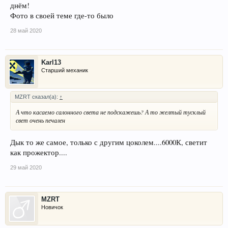
днём!
Фото в своей теме где-то было
28 май 2020
Karl13
Старший механик
MZRT сказал(а):
↑
А что касаемо салонного света не подскажешь? А то желтый тусклый
свет очень печален
Дык то же самое, только с другим цоколем....6000К, светит
как прожектор....
29 май 2020
MZRT
Новичок