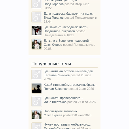
Влад Горелов
posted
Вторник в
01:22
Если подвеска барахлит на поло...
Влад Горелов
posted
Понедельник в
18:44
Где заклеить переднюю часть...
Владимир Панкратов
posted
Понедельник в 16:11
Есть ли в Воронеже недорогой...
Олег Киреев
posted
Понедельник в
00:03
Популярные темы
Где найти качественный гель для...
Евгений Самичев
posted
25 июл
2026
Какой стеновой материал выбрать...
Roman Seleznev
posted
2 авг 2026
Где искать проверенного...
Илья Шестаков
posted
27 июл 2026
Посоветуйте толковых...
Олег Киреев
posted
28 июл 2026
Нужен поставщик мебельного...
Евгений Самичев
posted
31 июл