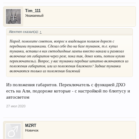
Tim_111
Уважаемый
Alexmen сказал(а):
↑
Народ, помогите советом, вопрос к владельцам поликов дорест с
передними туманками. Сделал себе дхо на базе туманок, т.е. купил
туманки, вставил в них светодиодные лампы вместо накала и развязал
включение от габаритов через реле, пока так, денег нэть, потом куплю
переключатель)). Вопрос, у вас туманки передние штатно включаются из
положения габаритов, или из положения ближнего? Задние туманки
включаются только из положения ближний
Из положения габаритов. Переключатель с функцией ДХО
есть на Али, подороже которые - с настройкой по блютусу и
автосветом
27 июл 2020
MZRT
Новичок