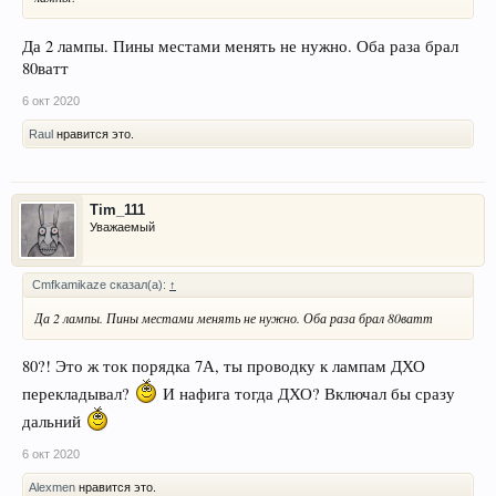
Да 2 лампы. Пины местами менять не нужно. Оба раза брал
80ватт
6 окт 2020
Raul
нравится это.
Tim_111
Уважаемый
Cmfkamikaze сказал(а):
↑
Да 2 лампы. Пины местами менять не нужно. Оба раза брал 80ватт
80?! Это ж ток порядка 7А, ты проводку к лампам ДХО
перекладывал?
И нафига тогда ДХО? Включал бы сразу
дальний
6 окт 2020
Alexmen
нравится это.