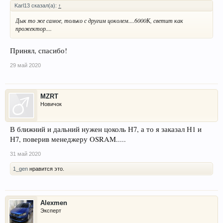
Karl13 сказал(а):
↑
Дык то же самое, только с другим цоколем....6000К, светит как
прожектор....
Принял, спасибо!
29 май 2020
MZRT
Новичок
В ближний и дальний нужен цоколь Н7, а то я заказал Н1 и
Н7, поверив менеджеру OSRAM.....
31 май 2020
1_gen
нравится это.
Alexmen
Эксперт