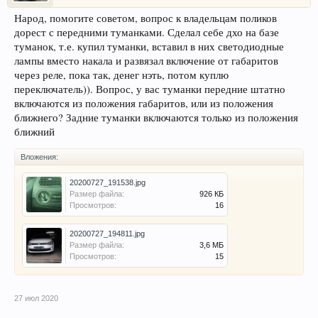
Народ, помогите советом, вопрос к владельцам поликов
дорест с передними туманками. Сделал себе дхо на базе
туманок, т.е. купил туманки, вставил в них светодиодные
лампы вместо накала и развязал включение от габаритов
через реле, пока так, денег нэть, потом куплю
переключатель)). Вопрос, у вас туманки передние штатно
включаются из положения габаритов, или из положения
ближнего? Задние туманки включаются только из положения
ближний
Вложения:
20200727_191538.jpg
Размер файла:
926 КБ
Просмотров:
16
20200727_194811.jpg
Размер файла:
3,6 МБ
Просмотров:
15
27 июл 2020