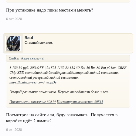
При установке надо пины местами менять?
6 окт 2020
Raul
Старший механик
Cmfkamikaze сказал(а):
↑
1 186,59 руб. 20%OFF | 2x S25 1156 BA15S 30 Вт 50 Вт 80 Вт p21вт CREE
Chip XBD светодиодный белый/красный/янтарный задний светильник
светодиодный резервный задний светильник
https://a.aliexpress.com/_esgtDe
Второй раз такие заказываю. Первые отработали более 3 лет.
Посмотреть вложение 30814
Посмотреть вложение 30815
Посмотрел на сайте али, буду заказывать. Получается в
коробке идёт 2 лампы?
6 окт 2020