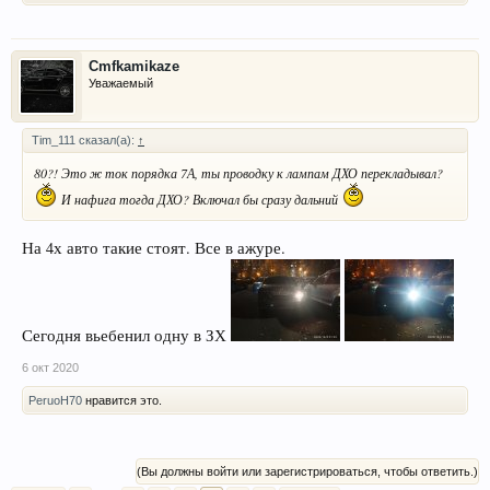
Cmfkamikaze
Уважаемый
Tim_111 сказал(а):
↑
80?! Это ж ток порядка 7А, ты проводку к лампам ДХО перекладывал?
И нафига тогда ДХО? Включал бы сразу дальний
На 4х авто такие стоят. Все в ажуре.
Сегодня вьебенил одну в ЗХ
6 окт 2020
PeruoH70
нравится это.
(Вы должны войти или зарегистрироваться, чтобы ответить.)