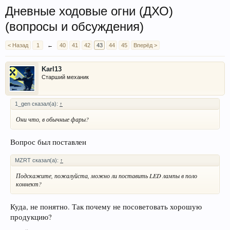
Дневные ходовые огни (ДХО)
(вопросы и обсуждения)
< Назад
1
←
40
41
42
43
44
45
Вперёд >
Karl13
Старший механик
1_gen сказал(а):
↑
Они что, в обычные фары?
Вопрос был поставлен
MZRT сказал(а):
↑
Подскажите, пожалуйста, можно ли поставить LED лампы в поло
коннект?
Куда, не понятно. Так почему не посоветовать хорошую
продукцию?