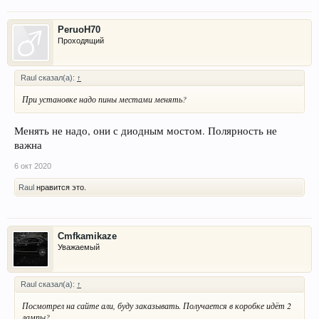
PeruoH70
Проходящий
Raul сказал(а):
↑
При установке надо пины местами менять?
Менять не надо, они с диодным мостом. Полярность не
важна
6 окт 2020
Raul
нравится это.
Cmfkamikaze
Уважаемый
Raul сказал(а):
↑
Посмотрел на сайте али, буду заказывать. Получается в коробке идёт 2
лампы?