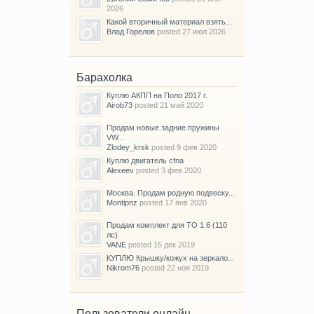
2026
Какой вторичный материал взять...
Влад Горелов
posted
27 июл 2026
Барахолка
Куплю АКПП на Поло 2017 г.
Airob73
posted
21 май 2020
Продам новые задние пружины
VW...
Zlodey_krsk
posted
9 фев 2020
Куплю двигатель cfna
Alexeev
posted
3 фев 2020
Москва. Продам родную подвеску...
Montipnz
posted
17 янв 2020
Продам комплект для ТО 1.6 (110
лс)
VANE
posted
15 дек 2019
КУПЛЮ Крышку/кожух на зеркало...
Nikrom76
posted
22 ноя 2019
Пользователи онлайн