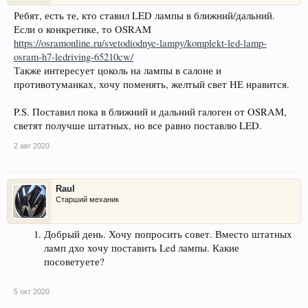
Ребят, есть те, кто ставил LED лампы в ближний/дальний.
Если о конкретике, то OSRAM
https://osramonline.ru/svetodiodnye-lampy/komplekt-led-lamp-
osram-h7-ledriving-65210cw/
Также интересует цоколь на лампы в салоне и
противотуманках, хочу поменять, желтый свет НЕ нравится.
P.S. Поставил пока в ближний и дальний галоген от OSRAM,
светят получше штатных, но все равно поставлю LED.
2 авг 2020
Raul
Старший механик
Добрый день. Хочу попросить совет. Вместо штатных
ламп дхо хочу поставить Led лампы. Какие
посоветуете?
5 окт 2020