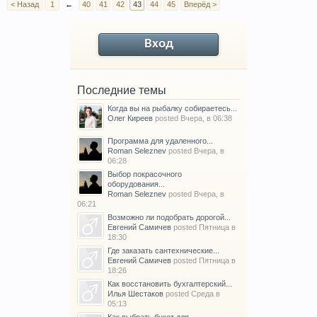
< Назад
1
←
40
41
42
43
44
45
Вперёд >
Вход
Последние темы
Когда вы на рыбалку собираетесь...
Олег Киреев
posted
Вчера, в 06:38
Программа для удаленного...
Roman Seleznev
posted
Вчера, в
06:28
Выбор покрасочного
оборудования...
Roman Seleznev
posted
Вчера, в
06:21
Возможно ли подобрать дорогой...
Евгений Самичев
posted
Пятница в
18:30
Где заказать сантехнические...
Евгений Самичев
posted
Пятница в
18:26
Как восстановить бухгалтерский...
Илья Шестаков
posted
Среда в
05:13
Как выбрать букет для...