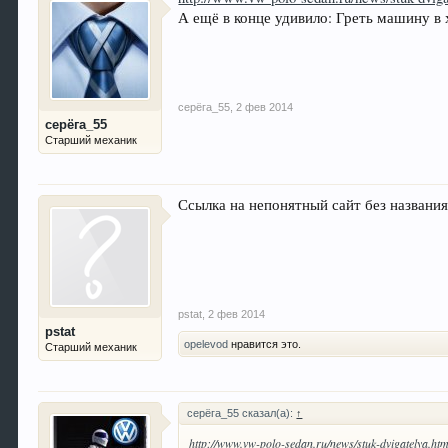
А ещё в конце удивило: Греть машину 
серёга_55
,
2 фев 2014
серёга_55
Старший механик
Ссылка на непонятный сайт без названия
pstat
,
2 фев 2014
pstat
opelevod
нравится это.
Старший механик
серёга_55 сказал(а):
↑
http://www.vw-polo-sedan.ru/news/stuk-dvigatelya.htm