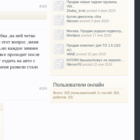
Продам новые задние пружины
#103
VW...
Zlodey_krsk
posted
9 фев 2020
Куплю двигатель cfna
Alexeev
posted
3 фев 2020
Москва. Продам родную подвеску...
бка ,на ней четко
Montipnz
posted
17 янв 2020
л этот вопрос ,меня
Продам комплект для ТО 1.6 (110
ю,но каждое зимнее
лс)
все проходит после
VANE
posted
15 дек 2019
 ездить на авто с
КУПЛЮ Крышку/кожух на зеркало...
Nikrom76
posted
22 ноя 2019
меня развели стало
Пользователи онлайн
#104
Всего: 325 (пользователей: 0, гостей: 302,
роботов: 23)