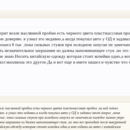
верит возле маслянной пробки есть черного цвета пластмассовая про
е доверяю. я узнал это недавно,а когда покупал авто у ОД я задава
рошел 8 тыс ,пока сильных стуков при холодном запуске не замеча
сть незначительное шершание из далека напоминающее стук ,но это 
е знаю.Носить китайскую одежду которая стоит копейки одно,а вот
пол миллиона это другое.Да и вот еще в инете нашел и чувство что 
зле маслянной пробки есть черного цвета пластмассовая пробка ,на ней четко
ю. я узнал это недавно,а когда покупал авто у ОД я задавал этот вопрос ,меня
ыс ,пока сильных стуков при холодном запуске не замечаю,но каждое зимнее утро
ьное шершание из далека напоминающее стук ,но это все проходит после выкуренной
айскую одежду которая стоит копейки одно,а вот ездить на авто с китайским