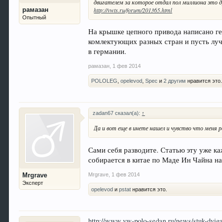
двигателем за которое отдал пол миллиона это др
рамазан
http://vwts.ru/forum/201365.html
Опытный
На крышке цепного привода написано гер
комлектующих разных стран и пусть лучш
в германии.
рамазан
,
1 фев 2014
POLOLEG
,
opelevod
,
Spec
и
2 другим
нравится это
zadan67 сказал(а):
↑
Да и вот еще в инете нашел и чувство что меня р
Сами себя разводите. Статью эту уже к
собирается в китае по Маде Ин Чайна на
Mrgrave
,
1 фев 2014
Mrgrave
Эксперт
opelevod
и
pstat
нравится это.
http://www.vw-polo-sedan.ru/news/stuk-dviga