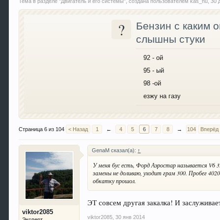
Тема в разделе "
Двигатель и его системы
", создана пользователем
kas_nu
,
30 
?
Бензин с каким 
слышны стуки
92 - ой
95 - ый
98 -ой
езжу на газу
Страница 6 из 104
< Назад
1
←
4
5
6
7
8
→
104
Вперёд
GenaM сказал(а):
↑
У меня бус есть, Форд Аэростар называется V6 3L
замены не доливаю, уходит грам 300. Пробег 402
обкатку прошол.
ЭТ совсем другая закалка! И заслуживае
viktor2085
viktor2085
,
30 янв 2014
Эксперт