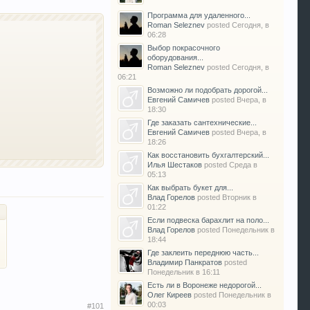
Программа для удаленного...
Roman Seleznev
posted
Сегодня, в
06:28
Выбор покрасочного
оборудования...
Roman Seleznev
posted
Сегодня, в
06:21
Возможно ли подобрать дорогой...
Евгений Самичев
posted
Вчера, в
18:30
Где заказать сантехнические...
Евгений Самичев
posted
Вчера, в
18:26
Как восстановить бухгалтерский...
Илья Шестаков
posted
Среда в
05:13
Как выбрать букет для...
Влад Горелов
posted
Вторник в
01:22
Если подвеска барахлит на поло...
Влад Горелов
posted
Понедельник в
18:44
Где заклеить переднюю часть...
Владимир Панкратов
posted
Понедельник в 16:11
Есть ли в Воронеже недорогой...
Олег Киреев
posted
Понедельник в
00:03
#101