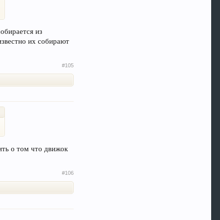
собирается из
 известно их собирают
#105
ить о том что движок
#106