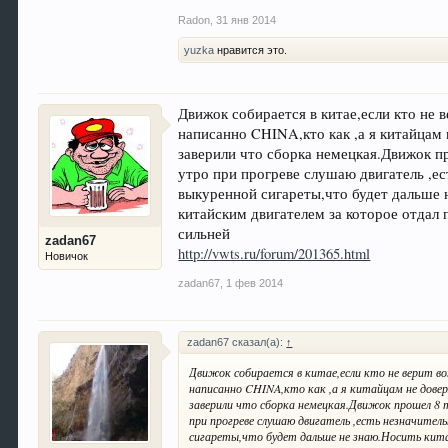
Radon
,
31 янв 2014
yuzka
нравится это.
Движок собирается в китае,если кто не 
написанно CHINA,кто как ,а я китайцам н
заверили что сборка немецкая.Движок п
утро при прогреве слушаю двигатель ,е
выкуренной сигареты,что будет дальше н
китайским двигателем за которое отдал 
сильней
zadan67
http://vwts.ru/forum/201365.html
Новичок
zadan67
,
1 фев 2014
zadan67 сказал(а):
↑
Движок собирается в китае,если кто не верит во
написанно CHINA,кто как ,а я китайцам не доверя
заверили что сборка немецкая.Движок прошел 8 т
при прогреве слушаю двигатель ,есть незначител
сигареты,что будет дальше не знаю.Носить кит