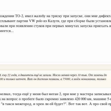
хождении ТО-2, имел жалобу на тряску при запуске, они мне дифек
 всплывают партии VW polo из Калуги, где при сборке были устано
овали при появлении стуков при первых минутах запуска приехать 
меется...
 ему 22 года, в двигатель ещё не лазили. Мосло меняю через 10 тык. От замены до
000 и только шепчет. Вот он достоин похвалы, а 75000, в моём монимании, только
челнах, тогда ещё у меня был меган 2, при мне у мастера записыва
 на вопрос о пробеге было скромно заявлено 420 000 км, машине 5-
 "в такси межгород, и хрен ли ей будет?". Вот так вот. А про свой 