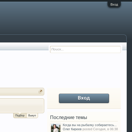
Вход
Вход
За сколько можно продать Ваш VW P
Подбор
Выкуп
Последние темы
Когда вы на рыбалку собираетесь...
Олег Киреев
posted
Сегодня, в 06:38