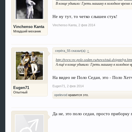
В конце удивило: Греть машину в холодное время 
Не ну тут, то четко слышен стук!
Vinchenso Kanta
,
2 фев 2014
Vinchenso Kanta
Младший механик
серёга_55 сказал(а):
↑
http://www.vw-polo-sedan.ru/news/stuk-dvigatelya.htm
А ещё в конце удивило: Греть машину в холодно
На видео не Поло Седан, это - Поло Хет
Eugen71
,
2 фев 2014
Eugen71
Опытный
opelevod
нравится это.
Да не, это поло седан, просто приборку п