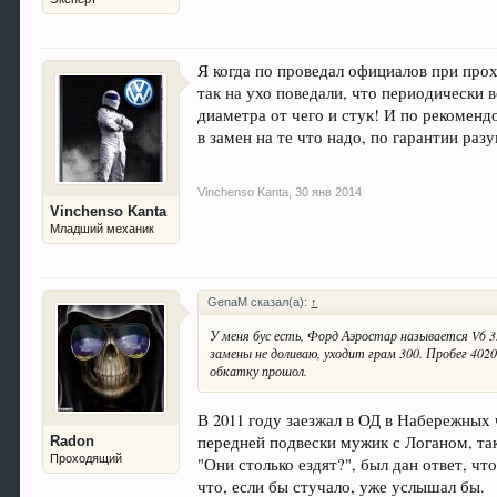
Я когда по проведал официалов при про
так на ухо поведали, что периодически
диаметра от чего и стук! И по рекоменд
в замен на те что надо, по гарантии разу
Vinchenso Kanta
,
30 янв 2014
Vinchenso Kanta
Младший механик
GenaM сказал(а):
↑
У меня бус есть, Форд Аэростар называется V6 3L
замены не доливаю, уходит грам 300. Пробег 402
обкатку прошол.
В 2011 году заезжал в ОД в Набережных 
передней подвески мужик с Логаном, так
Radon
Проходящий
"Они столько ездят?", был дан ответ, что
что, если бы стучало, уже услышал бы.