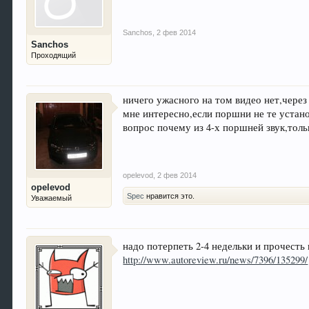
Sanchos
,
2 фев 2014
Sanchos
Проходящий
ничего ужасного на том видео нет,через
мне интересно,если поршни не те устан
вопрос почему из 4-х поршней звук,толь
opelevod
,
2 фев 2014
opelevod
Spec
нравится это.
Уважаемый
надо потерпеть 2-4 недельки и прочесть
http://www.autoreview.ru/news/7396/135299/