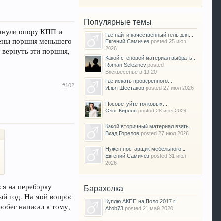
Популярные темы
танули опору КПП и
Где найти качественный гель для...
влены поршня меньшего
Евгений Самичев
posted
25 июл
2026
и вернуть эти поршня,
Какой стеновой материал выбрать...
Roman Seleznev
posted
Воскресенье в 19:20
Где искать проверенного...
#102
Илья Шестаков
posted
27 июл 2026
Посоветуйте толковых...
Олег Киреев
posted
28 июл 2026
Какой вторичный материал взять...
Влад Горелов
posted
27 июл 2026
Нужен поставщик мебельного...
Евгений Самичев
posted
31 июл
2026
лся на переборку
Барахолка
ый год. На мой вопрос
Куплю АКПП на Поло 2017 г.
пробег написал к тому,
Airob73
posted
21 май 2020