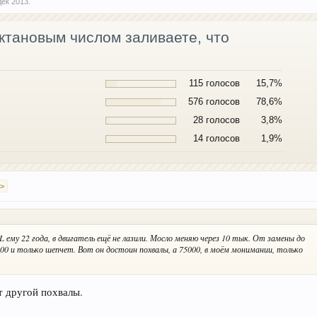
дек 2013
.
октановым числом заливаете, что
115 голосов
15,7%
576 голосов
78,6%
28 голосов
3,8%
14 голосов
1,9%
 >
 ему 22 года, в двигатель ещё не лазили. Мосло меняю через 10 тык. От замены до
000 и только шепчет. Вот он достоин похвалы, а 75000, в моём монимании, только
т другой похвалы.