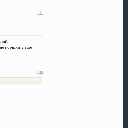
#111
 ещё.
 не поршни!? ещё
#112