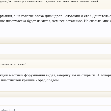
угое.Да и вот еще в инете нашел и чувство что меня развели стало сильней
мания, а на головке блока цилиндров - словакия и что? Двигатель 
е пластмасска будет из китая, чем все остальное. На сколько мне
.
азвели стало сильней
аждый местный форумчанин видел, америку вы не открыли. А говор
 пластиковой крышке - бред бредом....
telya.html