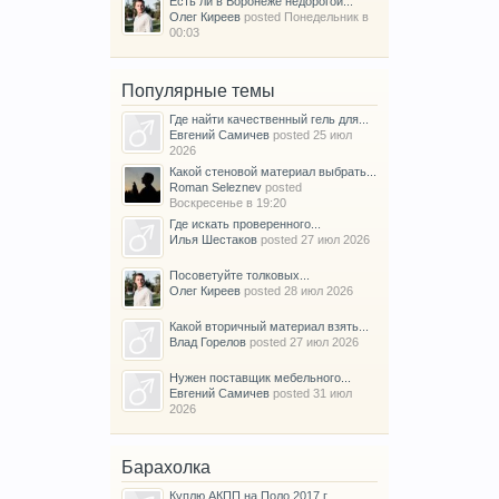
Есть ли в Воронеже недорогой...
Олег Киреев
posted
Понедельник в
00:03
Популярные темы
Где найти качественный гель для...
Евгений Самичев
posted
25 июл
2026
Какой стеновой материал выбрать...
Roman Seleznev
posted
Воскресенье в 19:20
Где искать проверенного...
Илья Шестаков
posted
27 июл 2026
Посоветуйте толковых...
Олег Киреев
posted
28 июл 2026
Какой вторичный материал взять...
Влад Горелов
posted
27 июл 2026
Нужен поставщик мебельного...
Евгений Самичев
posted
31 июл
2026
Барахолка
Куплю АКПП на Поло 2017 г.