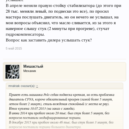
В апреле меняли правую
стойку стабилизатора (до этого при
28 тыс. меняли левый, по подвески это все), по просил
мастера послушать двигатель, но он нечего не услышал, на
мои вопросы объяснил, что масло сливается, из за этого я
наверное слышу стук (2 минуты при прогреве), стучат
гидрокомпенсаторы.
Вопрос как заставить дилера услышать стук?
5 май 2015
Мишастый
Механик
mraktak сказал(а):
↑
Привет есть машинка Polo седан подвеска крепкая, но есть проблемка
двигатель CFNA, короче обязательный прогрев (зимой более 5 минут,
летом более 2 минут), стиль вождения спокойный (с места не рву).
Итог куплена 10.07.2013 (на заказ с завода).
В июни 2014 при пробеге около 20 тыс. был стук более 5 минут, без
вопросов поставили модифицированные поршни.
В декабре 2015 при пробеге около 46 тыс. был стук более 3 минут, без
вопросов поставили поршни большего диаметра.