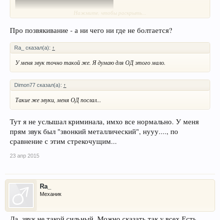
Нажмите, чтобы раскрыть...
Про позвякивание - а ни чего ни где не болтается?
вот я на нем слышу некоторое металлическое позвякивание.
Ra_ сказал(а):
↑
сегодня сделаю запись еще закину. для сравнения так сказать.
У меня звук точно такой же. Я думаю для ОД этого мало.
Dimon77 сказал(а):
↑
Такие же звуки, меня ОД послал...
Тут я не услышал криминала, имхо все нормально. У меня
прям звук был "звонкий металлический", нууу...., по
сравнение с этим стрекочущим...
23 апр 2015
Ra_
Механик
Да, звук не такой сильный. Можно сказать так y всех.Есть