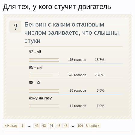
Для тех, у кого стучит двигатель
?
Бензин с каким октановым
числом заливаете, что слышны
стуки
92 - ой
115 голосов
15,7%
95 - ый
576 голосов
78,6%
98 -ой
28 голосов
3,8%
езжу на газу
14 голосов
1,9%
< Назад
1
←
42
43
44
45
46
→
104
Вперёд >