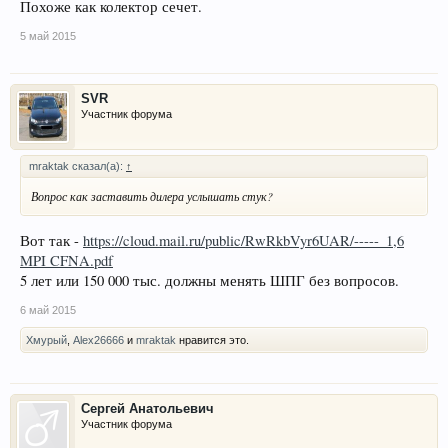
Похоже как колектор сечет.
5 май 2015
SVR
Участник форума
mraktak сказал(а):
↑
Вопрос как заставить дилера услышать стук?
Вот так -
https://cloud.mail.ru/public/RwRkbVyr6UAR/-----_1,6
MPI CFNA.pdf
5 лет или 150 000 тыс. должны менять ШПГ без вопросов.
6 май 2015
Хмурый
,
Alex26666
и
mraktak
нравится это.
Сергей Анатольевич
Участник форума