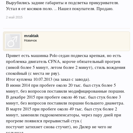
Вырубились задние габариты и подсветка прикуривателя.
Устал я от косяков поло. .. Нашел покупателя. Продаю.
2 май 2015
mraktak
Новичок
Привет есть машинка Polo седан подвеска крепкая, но есть
проблемка двигатель CFNA, короче обязательный прогрев
(зимой более 5 минут, летом более 2 минут), стиль вождения
спокойный (с места не рву).
Итог куплена 10.07.2013 (на заказ с завода).
В июни 2014 при пробеге около 20 тыс. был стук более 5
минут, без вопросов поставили модифицированные поршни.
В декабре 2015 при пробеге около 46 тыс. был стук более 3
минут, без вопросов поставили поршни большего диаметра.
В марте 2015 при пробеге около 49 тыс. был стук более 2
минут, заменили гидрокомпенсаторы, через пару дней при
прогреве появился прерывистый стук (
постучит затихнет снова стучит), но Дилер не чего не
услышал.