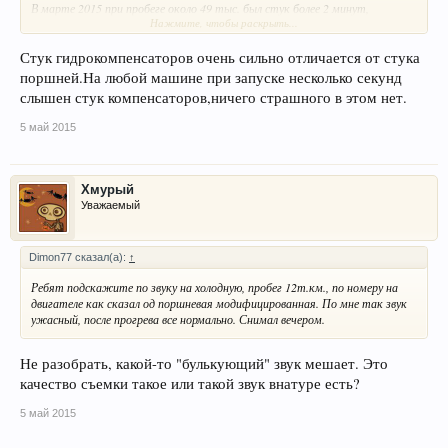
В марте 2015 при пробеге около 49 тыс. был стук более 2 минут,
Нажмите, чтобы раскрыть...
заменили гидрокомпенсаторы, через пару дней при прогреве появился
прерывистый стук (
постучит затихнет снова стучит), но Дилер не чего не услышал.
Стук гидрокомпенсаторов очень сильно отличается от стука
В апреле меняли правую
стойку стабилизатора (до этого при 28 тыс.
поршней.На любой машине при запуске несколько секунд
меняли левый, по подвески это все), по просил мастера послушать
слышен стук компенсаторов,ничего страшного в этом нет.
двигатель, но он нечего не услышал, на мои вопросы объяснил, что масло
сливается, из за этого я наверное слышу стук (2 минуты при прогреве),
5 май 2015
стучат
гидрокомпенсаторы.
Вопрос как заставить дилера услышать стук?
Хмурый
Уважаемый
Dimon77 сказал(а):
↑
Ребят подскажите по звуку на холодную, пробег 12т.км., по номеру на
двигателе как сказал од поршневая модифицированная. По мне так звук
ужасный, после прогрева все нормально. Снимал вечером.
Не разобрать, какой-то "булькующий" звук мешает. Это
качество съемки такое или такой звук внатуре есть?
5 май 2015