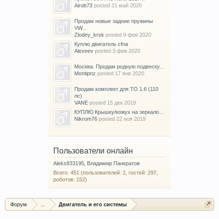
Airob73
posted
21 май 2020
Продам новые задние пружины
VW...
Zlodey_krsk
posted
9 фев 2020
Куплю двигатель cfna
Alexeev
posted
3 фев 2020
Москва. Продам родную подвеску...
Montipnz
posted
17 янв 2020
Продам комплект для ТО 1.6 (110
лс)
VANE
posted
15 дек 2019
КУПЛЮ Крышку/кожух на зеркало...
Nikrom76
posted
22 ноя 2019
Пользователи онлайн
Aleks833195
,
Владимир Панкратов
Всего: 451 (пользователей: 2, гостей: 297,
роботов: 152)
Форум
...
Двигатель и его системы