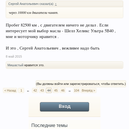
Сергей Анатольевич сказал(а):
↑
через 10000 км двигатели чинят.
Пробег 82500 км , с двигателем ничего не делал . Если
интересует мой выбор масла - Шелл Хеликс Ультра 5В40 ,
мне и моторчику нравится .
И это , Сергей Анатольевич , вежливее надо быть
8 май 2015
Мишастый
нравится это.
(Вы должны войти или зарегистрироваться, чтобы ответить.)
< Назад
1
←
42
43
44
45
46
→
104
Вперёд >
Вход
Последние темы