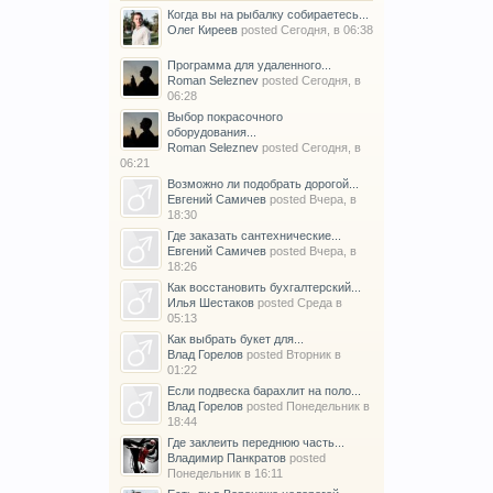
Когда вы на рыбалку собираетесь...
Олег Киреев
posted
Сегодня, в 06:38
Программа для удаленного...
Roman Seleznev
posted
Сегодня, в
06:28
Выбор покрасочного
оборудования...
Roman Seleznev
posted
Сегодня, в
06:21
Возможно ли подобрать дорогой...
Евгений Самичев
posted
Вчера, в
18:30
Где заказать сантехнические...
Евгений Самичев
posted
Вчера, в
18:26
Как восстановить бухгалтерский...
Илья Шестаков
posted
Среда в
05:13
Как выбрать букет для...
Влад Горелов
posted
Вторник в
01:22
Если подвеска барахлит на поло...
Влад Горелов
posted
Понедельник в
18:44
Где заклеить переднюю часть...
Владимир Панкратов
posted
Понедельник в 16:11