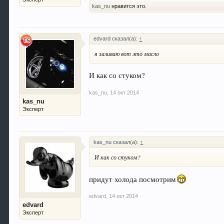
kas_nu
нравится это.
edvard сказал(а):
↑
я заливаю вот это масло
И как со стуком?
kas_nu
,
14 окт 2014
kas_nu
Эксперт
kas_nu сказал(а):
↑
И как со стуком?
придут холода посмотрим
edvard
,
14 окт 2014
edvard
Эксперт