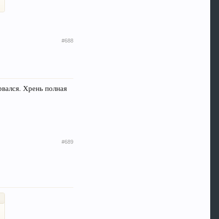
#688
арвался. Хрень полная
#689