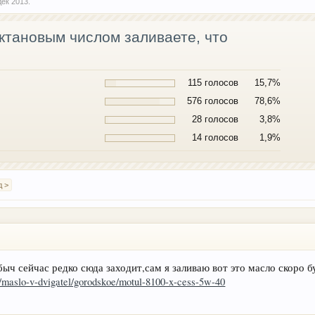
дек 2013
.
октановым числом заливаете, что
115 голосов
15,7%
576 голосов
78,6%
28 голосов
3,8%
14 голосов
1,9%
д >
быч сейчас редко сюда заходит,сам я заливаю вот это масло скоро б
i/maslo-v-dvigatel/gorodskoe/motul-8100-x-cess-5w-40