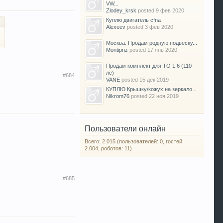
VW...
Zlodey_krsk
posted
9 фев 2020
Куплю двигатель cfna
Alexeev
posted
3 фев 2020
Москва. Продам родную подвеску...
Montipnz
posted
17 янв 2020
Продам комплект для ТО 1.6 (110
лс)
#684
VANE
posted
15 дек 2019
КУПЛЮ Крышку/кожух на зеркало...
Nikrom76
posted
22 ноя 2019
Пользователи онлайн
Всего: 2.015 (пользователей: 0, гостей:
2.004, роботов: 11)
#685