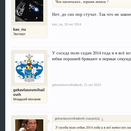
Чем закончилось , поршня меняли ?
Нет, до сих пор стучат. Так что не зако
kas_nu
,
15 окт 2014
kas_nu
Эксперт
У соседа поло седан 2014 года и я всё хо
юбки поршней брякают и первые секунды
gekavlasovmihailovih
,
21 окт 2014
gekavlasovmihail
ovih
Младший механик
gekavlasovmihailovih сказал(а):
↑
У соседа поло седан 2014 года и я всё хотел его 