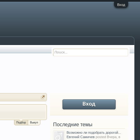
Вход
Вход
За сколько можно продать Ваш VW P
Подбор
Выкуп
Последние темы
Возможно ли подобрать дорогой...
Евгений Самичев
posted
Вчера, в