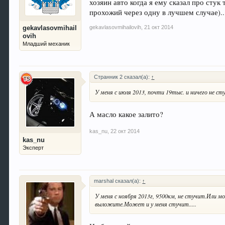
хозяин авто когда я ему сказал про стук
прохожий через одну в лучшем случае)..
gekavlasovmihailovih
,
21 окт 2014
gekavlasovmihail
ovih
Младший механик
Странник 2 сказал(а):
↑
У меня с июля 2013, почти 19тыс. и ничего не с
А масло какое залито?
kas_nu
,
22 окт 2014
kas_nu
Эксперт
marshal сказал(а):
↑
У меня с ноября 2013г, 9500км, не стучит.Или м
выложите.Может и у меня стучит.....