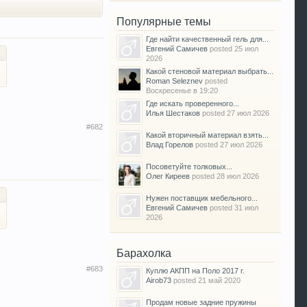
Популярные темы
Где найти качественный гель для...
Евгений Самичев
posted
25 июл
2026
Какой стеновой материал выбрать...
Roman Seleznev
posted
Воскресенье в 19:20
Где искать проверенного...
Илья Шестаков
posted
27 июл 2026
#682
Какой вторичный материал взять...
Влад Горелов
posted
27 июл 2026
Посоветуйте толковых...
Олег Киреев
posted
28 июл 2026
Нужен поставщик мебельного...
Евгений Самичев
posted
31 июл
2026
Барахолка
#683
Куплю АКПП на Поло 2017 г.
Airob73
posted
21 май 2020
Продам новые задние пружины