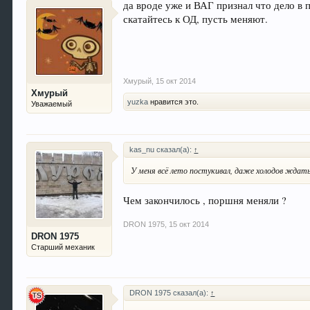
да вроде уже и ВАГ признал что дело в п
скатайтесь к ОД, пусть меняют.
Хмурый
,
15 окт 2014
Хмурый
yuzka
нравится это.
Уважаемый
kas_nu сказал(а):
↑
У меня всё лето постукивал, даже холодов ждать
Чем закончилось , поршня меняли ?
DRON 1975
,
15 окт 2014
DRON 1975
Старший механик
DRON 1975 сказал(а):
↑