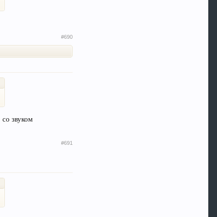
#690
 со звуком
#691