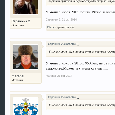
поршней брякают и первые секунды гидрики стуч
У меня с июля 2013, почти 19тыс. и нич
Странник 2
,
21 окт 2014
Странник 2
Опытный
DNxxx
нравится это.
Странник 2 сказал(а):
↑
У меня с июля 2013, почти 19тыс. и ничего не с
У меня с ноября 2013г, 9500км, не стучи
выложите.Может и у меня стучит.....
marshal
,
21 окт 2014
marshal
Механик
Странник 2 сказал(а):
↑
У меня с июля 2013, почти 19тыс. и ничего не с