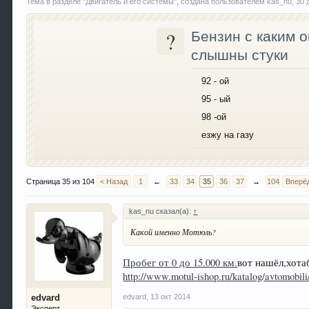
Тема в разделе "
Двигатель и его системы
", создана пользователем
kas_nu
,
30 
?
Бензин с каким 
слышны стуки
92 - ой
95 - ый
98 -ой
езжу на газу
Страница 35 из 104
< Назад
1
←
33
34
35
36
37
→
104
Вперё
kas_nu сказал(а):
↑
Какой именно Мотюль?
Пробег от 0 до 15.000 км.
вот нашёл,хота
http://www.motul-ishop.ru/katalog/avtomobil
edvard
,
13 окт 2014
edvard
Эксперт