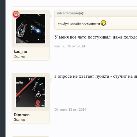
edvard сказал(а):
↑
придут холода посмотрим
У меня всё лето постукивал, даже холод
kas_nu
,
15 окт 2014
kas_nu
Эксперт
в опросе не хватает пункта - стучит на
Dimmen
,
15 окт 2014
Dimmen
Эксперт