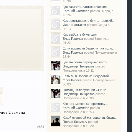
18:30
Где заказать сантехнические...
Евгений Самичев
posted
Вчера, в
18:26
Как восстановить бухгалтерский...
Илья Шестаков
posted
Среда в
05:13
Как выбрать букет для...
Влад Горелов
posted
Вторник в
01:22
Если подвеска барахлит на поло...
Влад Горелов
posted
Понедельник в
18:44
Где заклеить переднюю часть...
Владимир Панкратов
posted
Понедельник в 16:11
Есть ли в Воронеже недорогой...
Олег Киреев
posted
Понедельник в
00:03
Помощь в получении СГР на...
Владимир Панкратов
posted
Воскресенье в 20:09
Кто возьмется за перемотку...
Евгений Самичев
posted
удет 2 замена
Воскресенье в 19:53
Какой стеновой материал выбрать...
Roman Seleznev
posted
Воскресенье в 19:20
#681