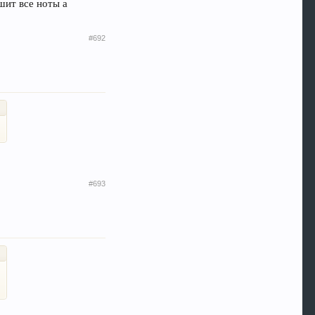
ышит все ноты а
#692
#693