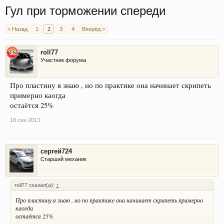
Гул при торможении спереди
< Назад
1
2
3
4
Вперёд >
roll77
Участник форума
Про пластину я знаю , но по практике она начинает скрипеть
примерно каогда
остаётся 25%
18 сен 2013
сергей724
Старший механик
roll77 сказал(а):
↑
Про пластину я знаю , но по практике она начинает скрипеть примерно
каогда
остаётся 25%