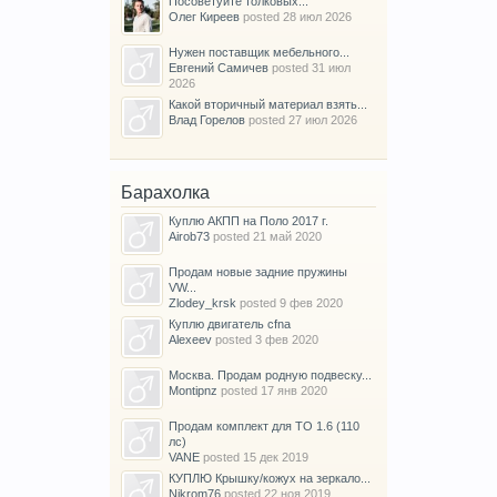
Посоветуйте толковых...
Олег Киреев
posted
28 июл 2026
Нужен поставщик мебельного...
Евгений Самичев
posted
31 июл
2026
Какой вторичный материал взять...
Влад Горелов
posted
27 июл 2026
Барахолка
Куплю АКПП на Поло 2017 г.
Airob73
posted
21 май 2020
Продам новые задние пружины
VW...
Zlodey_krsk
posted
9 фев 2020
Куплю двигатель cfna
Alexeev
posted
3 фев 2020
Москва. Продам родную подвеску...
Montipnz
posted
17 янв 2020
Продам комплект для ТО 1.6 (110
лс)
VANE
posted
15 дек 2019
КУПЛЮ Крышку/кожух на зеркало...
Nikrom76
posted
22 ноя 2019