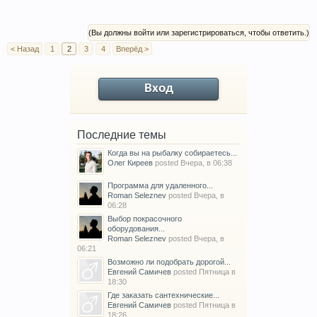
(Вы должны войти или зарегистрироваться, чтобы ответить.)
< Назад
1
2
3
4
Вперёд >
Вход
Последние темы
Когда вы на рыбалку собираетесь...
Олег Киреев
posted
Вчера, в 06:38
Программа для удаленного...
Roman Seleznev
posted
Вчера, в
06:28
Выбор покрасочного
оборудования...
Roman Seleznev
posted
Вчера, в
06:21
Возможно ли подобрать дорогой...
Евгений Самичев
posted
Пятница в
18:30
Где заказать сантехнические...
Евгений Самичев
posted
Пятница в
18:26