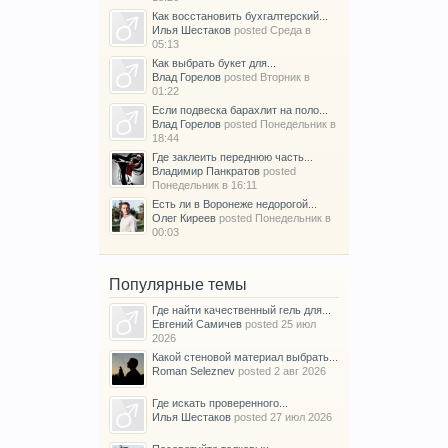
Как восстановить бухгалтерский...
Илья Шестаков
posted
Среда в
05:13
Как выбрать букет для...
Влад Горелов
posted
Вторник в
01:22
Если подвеска барахлит на поло...
Влад Горелов
posted
Понедельник в
18:44
Где заклеить переднюю часть...
Владимир Панкратов
posted
Понедельник в 16:11
Есть ли в Воронеже недорогой...
Олег Киреев
posted
Понедельник в
00:03
Популярные темы
Где найти качественный гель для...
Евгений Самичев
posted
25 июл
2026
Какой стеновой материал выбрать...
Roman Seleznev
posted
2 авг 2026
Где искать проверенного...
Илья Шестаков
posted
27 июл 2026