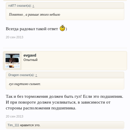
roll77 сказал(а):
↑
Понятно , а раньше этого небыло
Всегда радовал такой ответ
)
20 сен 2013
evgavd
Опытный
Dragon сказал(а):
↑
гул ощутимо сильнее.
Так и без торможения должен быть гул! Если это подшипник.
И при повороте должен усиливаться, в зависимости от
стороны расположения подшипника.
20 сен 2013
Tim_111
нравится это.