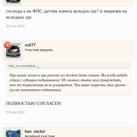
господа а на ФПС датчик износа колодок где? и пищялки на
колодках где
20 сен 2013
roll77
Участник форума
kas_nu сказал(а):
↑
При вашей логике и при разгоне гул должен быть сильнее. Вы когда-нибудь
ездили с гудящим подшипником? Из личного опыта могу утверждать,
что от торможения он не усиливается. Чем выше скорость, тем громче
гул от изношенного подшипника.
ПОЛНОСТЬЮ СОГЛАСЕН
20 сен 2013
kao_vector
Активный участник