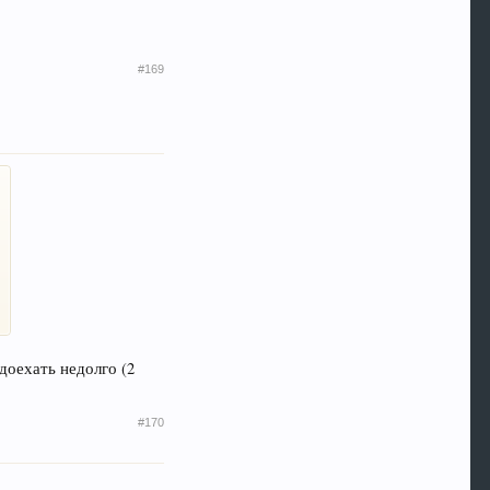
#169
доехать недолго (2
#170