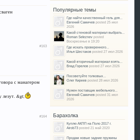
Популярные темы
сваген
Где найти качественный гель для...
Евгений Самичев
posted
25 июл
2026
Какой стеновой материал выбрать...
Roman Seleznev
posted
Воскресенье в 19:20
#163
Где искать проверенного...
Илья Шестаков
posted
27 июл 2026
Какой вторичный материал взять...
Влад Горелов
posted
27 июл 2026
Посоветуйте толковых...
Олег Киреев
posted
28 июл 2026
зговора с манагером
Нужен поставщик мебельного...
Евгений Самичев
posted
31 июл
 лезут. &gt;
2026
Барахолка
#164
Куплю АКПП на Поло 2017 г.
Airob73
posted
21 май 2020
Продам новые задние пружины