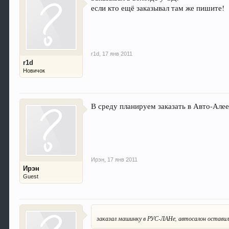
если кто ещё заказывал там же пишите!
r1d
,
17 янв 2011
r1d
Новичок
В среду планируем заказать в Авто-Алее
Ирэн
,
17 янв 2011
Ирэн
Guest
заказал машинку в РУС-ЛАНе, автосалон оставил