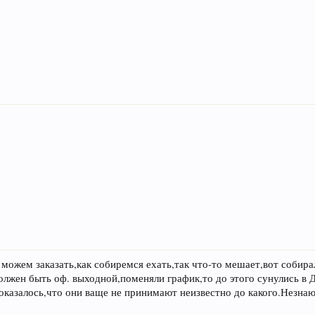
е можем заказать,как собиремся ехать,так что-то мешает,вот собира
олжен быть оф. выходной,поменяли график,то до этого сунулись в 
 оказалось,что они ваще не принимают неизвестно до какого.Незнаю