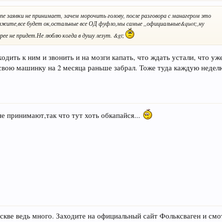
пе заявки не принимает, зачем морочить голову, после разговора с манагером это
акажите,все будет ок,остальные все ОД фуфло,мы самые ,,официальные&quot;,ну
е не придет.Не люблю когда в душу лезут. &gt;
одить к ним и звонить и на мозги капать, что ждать устали, что уже
свою машинку на 2 месяца раньше забрал. Тоже туда каждую недел
не принимают,так что тут хоть обкапайся...
скве ведь много. Заходите на официальный сайт Фольксваген и смо