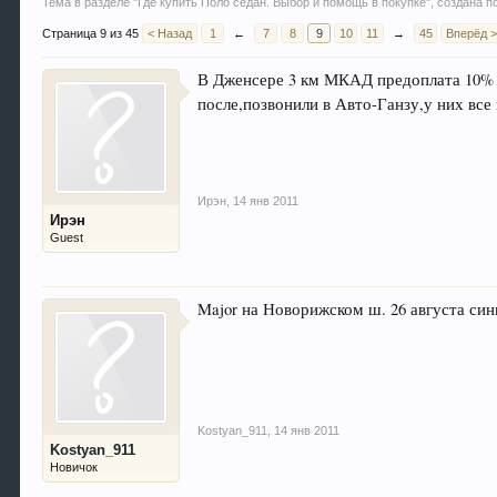
Тема в разделе "
Где купить Поло седан. Выбор и помощь в покупке
", создана 
Страница 9 из 45
< Назад
1
←
7
8
9
10
11
→
45
Вперёд 
В Дженсере 3 км МКАД предоплата 10% от
после,позвонили в Авто-Ганзу,у них все
Ирэн
,
14 янв 2011
Ирэн
Guest
Major на Новорижском ш. 26 августа син
Kostyan_911
,
14 янв 2011
Kostyan_911
Новичок