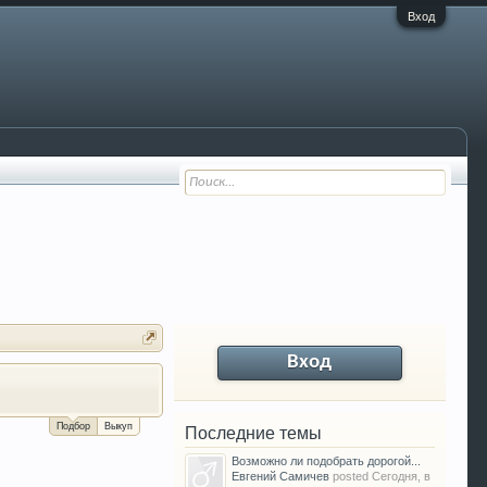
Вход
Вход
За сколько можно продать Ваш VW P
Подбор
Выкуп
Последние темы
Возможно ли подобрать дорогой...
Евгений Самичев
posted
Сегодня, в