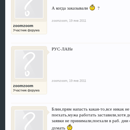
А когда заказывали
?
zoomzoom
,
19 янв 2011
zoomzoom
Участник форума
РУС-ЛАНе
zoomzoom
,
19 янв 2011
zoomzoom
Участник форума
Блин,прям напасть какая-то,все никак н
поехать,мужа работать заставили,хотя д
заявки не принимали,поехали в раб. дни
думать