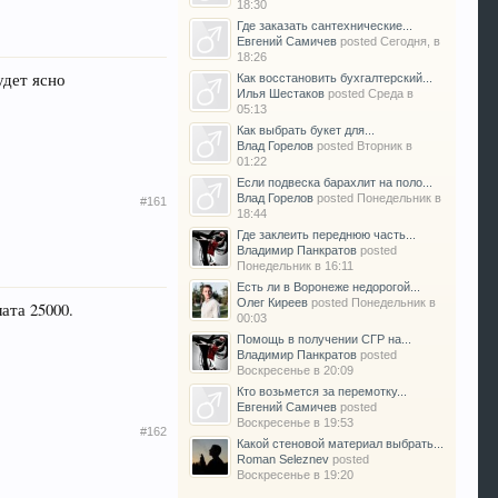
18:30
Где заказать сантехнические...
Евгений Самичев
posted
Сегодня, в
18:26
удет ясно
Как восстановить бухгалтерский...
Илья Шестаков
posted
Среда в
05:13
Как выбрать букет для...
Влад Горелов
posted
Вторник в
01:22
Если подвеска барахлит на поло...
Влад Горелов
posted
Понедельник в
#161
18:44
Где заклеить переднюю часть...
Владимир Панкратов
posted
Понедельник в 16:11
Есть ли в Воронеже недорогой...
Олег Киреев
posted
Понедельник в
ата 25000.
00:03
Помощь в получении СГР на...
Владимир Панкратов
posted
Воскресенье в 20:09
Кто возьмется за перемотку...
Евгений Самичев
posted
Воскресенье в 19:53
#162
Какой стеновой материал выбрать...
Roman Seleznev
posted
Воскресенье в 19:20