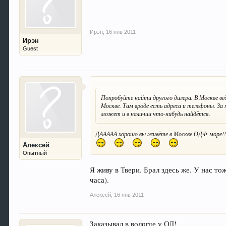
Ирэн
,
16 янв 2011
Ирэн
Guest
Попробуйте найти другого дилера. В Москве в
Москве. Там вроде есть адреса и телефоны. За 
может и в наличии что-нибудь найдётся.
ДААААА хорошо вы живёте в Москве ОДФ-море!!!
Алексей
Опытный
Я живу в Твери. Брал здесь же. У нас 
часа).
Алексей
,
16 янв 2011
Заказывал в вологде у ОД!