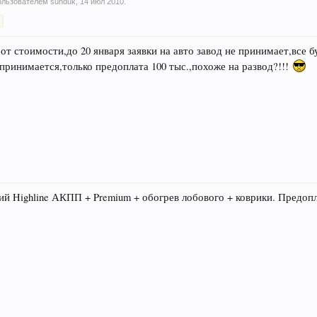
пользователем
sunduk
,
14 июл 2010
.
>
 стоимости,до 20 января заявки на авто завод не принимает,все б
 принимается,только предоплата 100 тыс.,похоже на развод?!!!
ий Highline АКПП + Premium + обогрев лобового + коврики. Предопл