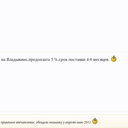
 на Владыкино,предоплата 5 %,срок поставки 4-6 месяцев.
 приятное впечатление, обещали машинку у апрелю-маю 2011