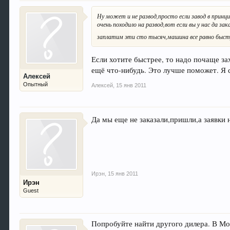
Ну может и не развод,просто если завод в принци
очень походило на развод,вот если вы у нас да з
заплатим эти сто тысяч,машина все равно быстре
Если хотите быстрее, то надо почаще зах
ещё что-нибудь. Это лучше поможет. Я 
Алексей
Опытный
Алексей
,
15 янв 2011
Да мы еще не заказали,пришли,а заявки 
Ирэн
,
15 янв 2011
Ирэн
Guest
Попробуйте найти другого дилера. В Мо