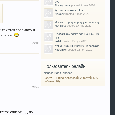
VW...
Zlodey_krsk
posted
9 фев 2020
Куплю двигатель cfna
Alexeev
posted
3 фев 2020
Москва. Продам родную подвеску...
Montipnz
posted
17 янв 2020
 хочется своё авто и
Продам комплект для ТО 1.6 (110
ю бегал.
лс)
VANE
posted
15 дек 2019
#165
КУПЛЮ Крышку/кожух на зеркало...
Nikrom76
posted
22 ноя 2019
Пользователи онлайн
blogger
,
Влад Горелов
Всего: 574 (пользователей: 2, гостей: 556,
роботов: 16)
#166
трите список ОД по