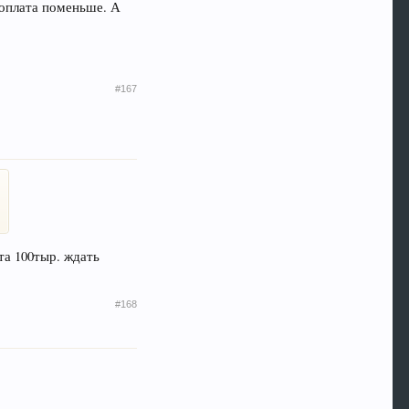
доплата поменьше. А
#167
та 100тыр. ждать
#168