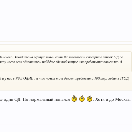
едь много. Заходите на официальный сайт Фольксваген и смотрите список ОД по
пару часов всех обзвоните и найдёте где побыстрее или предоплата поменьше. А
 а у нас в УФЕ ОДИН . и что хочет то и делает предоплата 100тыр. ждать 1ГОД,
тоже один ОД. Но нормальный попался
. Хотя и до Москвы 