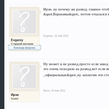
Ирэн, ну почему же развод, главное что
&quot;Варшавка&quot;, потом отказался 
Evgeniy
,
15 янв 2011
Evgeniy
Старший механик
Команда форума
Ну может и не развод,просто если завод
это очень походило на развод,вот если 
,,официальные&quot;,ну заплатим эти ст
Ирэн
,
15 янв 2011
Ирэн
Guest