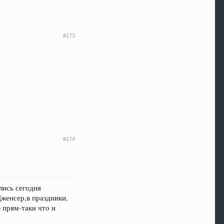
#173
#174
лись сегодня
Дженсер,в праздники,
 прям-таки что и