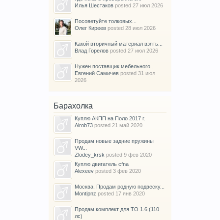
Илья Шестаков
posted
27 июл 2026
Посоветуйте толковых...
Олег Киреев
posted
28 июл 2026
Какой вторичный материал взять...
Влад Горелов
posted
27 июл 2026
Нужен поставщик мебельного...
Евгений Самичев
posted
31 июл
2026
Барахолка
Куплю АКПП на Поло 2017 г.
Airob73
posted
21 май 2020
Продам новые задние пружины
VW...
Zlodey_krsk
posted
9 фев 2020
Куплю двигатель cfna
Alexeev
posted
3 фев 2020
Москва. Продам родную подвеску...
Montipnz
posted
17 янв 2020
Продам комплект для ТО 1.6 (110
лс)