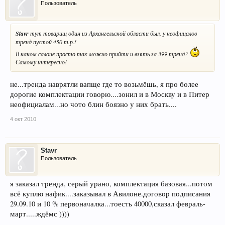
Пользователь
Stavr
тут товарищ один из Архангельской области был, у неофицалов
тренд пустой 450 т.р.!
В каком салоне просто так можно прийти и взять за 399 тренд?
Самому интересно!
не...тренда наврятли вапще где то возьмёшь, я про более
дорогие комплектации говорю....зонил и в Москву и в Питер
неофициалам...но чото блин боязно у них брать....
4 окт 2010
Stavr
Пользователь
я заказал тренда, серый урано, комплектация базовая...потом
всё куплю нафик....заказывал в Авилоне.договор подписания
29.09.10 и 10 % первоначалка...тоесть 40000,сказал февраль-
март.....ждёмс ))))