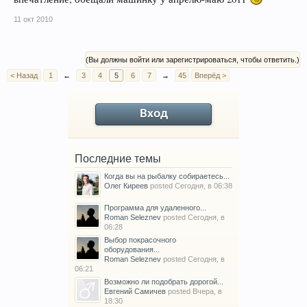
11 окт 2010
(Вы должны войти или зарегистрироваться, чтобы ответить.)
< Назад
1
←
3
4
5
6
7
→
45
Вперёд >
Вход
Последние темы
Когда вы на рыбалку собираетесь...
Олег Киреев
posted
Сегодня, в 06:38
Программа для удаленного...
Roman Seleznev
posted
Сегодня, в
06:28
Выбор покрасочного
оборудования...
Roman Seleznev
posted
Сегодня, в
06:21
Возможно ли подобрать дорогой...
Евгений Самичев
posted
Вчера, в
18:30