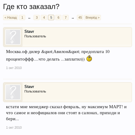
Где кто заказал?
< Назад
1
←
3
4
5
6
7
→
45
Вперёд >
Stavr
Пользователь
Москва.оф дилер &quot;Авилон&quot; предоплата 10
процентоффф....что делать ...заплатил))
1 окт 2010
Stavr
Пользователь
кстати мне менеджер сказал февраль, ну максимум МАРТ! и
что самое и неофициалов они стоят в салонах, приходи и
бери...
1 окт 2010