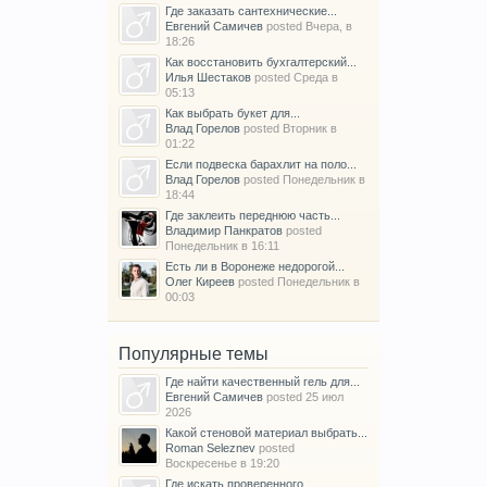
Где заказать сантехнические...
Евгений Самичев
posted
Вчера, в
18:26
Как восстановить бухгалтерский...
Илья Шестаков
posted
Среда в
05:13
Как выбрать букет для...
Влад Горелов
posted
Вторник в
01:22
Если подвеска барахлит на поло...
Влад Горелов
posted
Понедельник в
18:44
Где заклеить переднюю часть...
Владимир Панкратов
posted
Понедельник в 16:11
Есть ли в Воронеже недорогой...
Олег Киреев
posted
Понедельник в
00:03
Популярные темы
Где найти качественный гель для...
Евгений Самичев
posted
25 июл
2026
Какой стеновой материал выбрать...
Roman Seleznev
posted
Воскресенье в 19:20
Где искать проверенного...