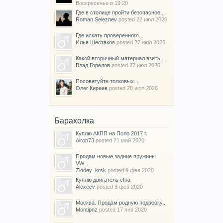
Воскресенье в 19:20
Где в столице пройти безопасное...
Roman Seleznev
posted
22 июл 2026
Где искать проверенного...
Илья Шестаков
posted
27 июл 2026
Какой вторичный материал взять...
Влад Горелов
posted
27 июл 2026
Посоветуйте толковых...
Олег Киреев
posted
28 июл 2026
Барахолка
Куплю АКПП на Поло 2017 г.
Airob73
posted
21 май 2020
Продам новые задние пружины
VW...
Zlodey_krsk
posted
9 фев 2020
Куплю двигатель cfna
Alexeev
posted
3 фев 2020
Москва. Продам родную подвеску...
Montipnz
posted
17 янв 2020