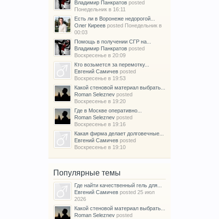
Владимир Панкратов
posted
Понедельник в 16:11
Есть ли в Воронеже недорогой...
Олег Киреев
posted
Понедельник в
00:03
Помощь в получении СГР на...
Владимир Панкратов
posted
Воскресенье в 20:09
Кто возьмется за перемотку...
Евгений Самичев
posted
Воскресенье в 19:53
Какой стеновой материал выбрать...
Roman Seleznev
posted
Воскресенье в 19:20
Где в Москве оперативно...
Roman Seleznev
posted
Воскресенье в 19:16
Какая фирма делает долговечные...
Евгений Самичев
posted
Воскресенье в 19:10
Популярные темы
Где найти качественный гель для...
Евгений Самичев
posted
25 июл
2026
Какой стеновой материал выбрать...
Roman Seleznev
posted