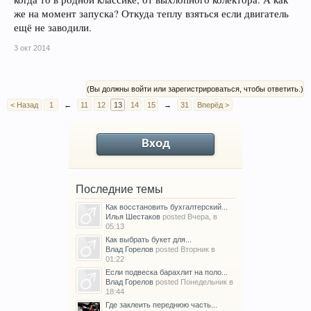
же на момент запуска? Откуда теплу взяться если двигатель
ещё не заводили.
3 окт 2014
(Вы должны войти или зарегистрироваться, чтобы ответить.)
< Назад
1
←
11
12
13
14
15
→
31
Вперёд >
Вход
Последние темы
Как восстановить бухгалтерский...
Илья Шестаков
posted
Вчера, в
05:13
Как выбрать букет для...
Влад Горелов
posted
Вторник в
01:22
Если подвеска барахлит на поло...
Влад Горелов
posted
Понедельник в
18:44
Где заклеить переднюю часть...