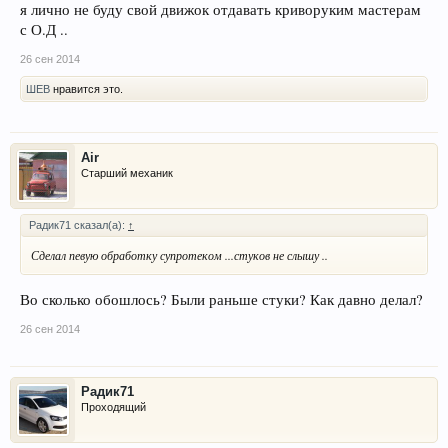
я лично не буду свой движок отдавать криворуким мастерам
с О.Д ..
26 сен 2014
ШЕВ
нравится это.
Air
Старший механик
Радик71 сказал(а):
↑
Сделал певую обработку супротеком ...стуков не слышу ..
Во сколько обошлось? Были раньше стуки? Как давно делал?
26 сен 2014
Радик71
Проходящий