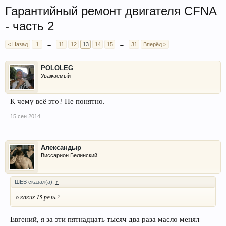
Гарантийный ремонт двигателя CFNA
- часть 2
< Назад
1
←
11
12
13
14
15
→
31
Вперёд >
POLOLEG
Уважаемый
К чему всё это? Не понятно.
15 сен 2014
Александыр
Виссарион Белинский
ШЕВ сказал(а):
↑
о каких 15 речь.?
Евгений, я за эти пятнадцать тысяч два раза масло менял