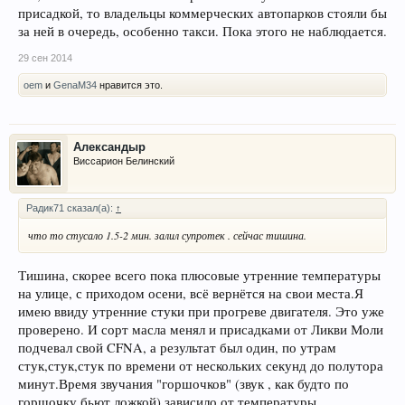
присадкой, то владельцы коммерческих автопарков стояли бы
за ней в очередь, особенно такси. Пока этого не наблюдается.
29 сен 2014
oem
и
GenaM34
нравится это.
Александыр
Виссарион Белинский
Радик71 сказал(а):
↑
что то стусало 1.5-2 мин. залил супротек . сейчас тишина.
Тишина, скорее всего пока плюсовые утренние температуры
на улице, с приходом осени, всё вернётся на свои места.Я
имею ввиду утренние стуки при прогреве двигателя. Это уже
проверено. И сорт масла менял и присадками от Ликви Моли
подчевал свой CFNA, а результат был один, по утрам
стук,стук,стук по времени от нескольких секунд до полутора
минут.Время звучания "горшочков" (звук , как будто по
горшочку бьют ложкой) зависило от температуры