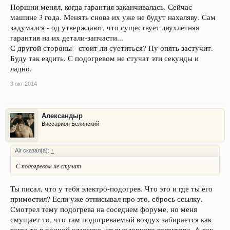
Поршни менял, когда гарантия заканчивалась. Сейчас
машине 3 года. Менять снова их уже не будут нахаляву. Сам
задумался - од утверждают, что существует двухлетняя
гарантия на их детали-запчасти...
С другой стороны - стоит ли суетиться? Ну опять застучит.
Буду так ездить. С подогревом не стучат эти секунды и
ладно.
3 окт 2014
Александыр
Виссарион Белинский
Air сказал(а):
↑
С подогревом не стучат
Ты писал, что у тебя электро-подогрев. Что это и где ты его
примостил? Если уже отписывал про это, сбрось ссылку.
Смотрел тему подогрева на соседнем форуме, но меня
смущает то, что там подогреваемый воздух забирается как
когда то в родной классике, от выхлопного колектора. А как