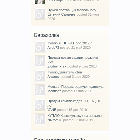
Нужен поставщик мебельного...
Евгений Самичев
posted
31 июл
2026
Барахолка
Куплю АКПП на Поло 2017 г.
Airob73
posted
21 май 2020
Продам новые задние пружины
VW...
Zlodey_krsk
posted
9 фев 2020
Куплю двигатель cfna
Alexeev
posted
3 фев 2020
Москва. Продам родную подвеску...
Montipnz
posted
17 янв 2020
Продам комплект для ТО 1.6 (110
лс)
VANE
posted
15 дек 2019
КУПЛЮ Крышку/кожух на зеркало...
Nikrom76
posted
22 ноя 2019