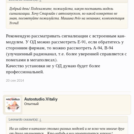
Добрый день! Подскажите, пожалуйста, какую поставить модель
сигнализации. Хочу Старлайн с автозапуском, но какой конкретно не
знаю, посоветуйте пожалуйста. Машина Polo на механике, комплектация
Trendl
Рекомендую рассматривать сигнализации с встроенным кан-
модулем. У ОД можно рассмотреть Е-91, если обратитесь у
сторонним фирмам, то можно рассмотреть А-94, В-94
(улучшенный радиоканал, т.е. более уверенней справляется с
помехами в мегаполисах).
Качество установки не у ОД думаю будет более
профессиональней.
20 сен 2014
Autostudio.Vitaliy
Опытный
Leonardo сказал(а):
↑
На их сайте в каталоге столько разных моделей и не ясно чем многие друг
от друга отличаются... Кто-нибудь в них ориентируется хорошо?