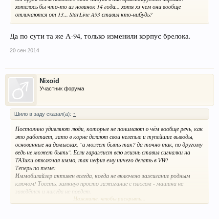
хотелось бы что-то из новинок 14 года... хотя хз чем они вообще
отличаются от 13... StarLine A93 ставил кто-нибудь?
Да по сути та же А-94, только изменили корпус брелока.
20 сен 2014
Nixoid
Участник форума
Шило в заду сказал(а):
↑
Постоянно удивляют люди, которые не понимают о чём вообще речь, как
это работает, зато в корне делают свои нелепые и тупейшие выводы,
основанные на домыслах, "а может быть так? да точно так, по другому
ведь не может быть". Если гаражист всю жизнь ставил сигналки на
ТАЗики отключая иммо, так нефиг ему ничего делать в VW!
Теперь по теме:
Иммобилайзер активен всегда, когда не включено зажигание родным
ключом! Тоесть, замкнув просто зажигание с плюсом - машина не
заведётся и никуда не поедет.
Нажмите, чтобы раскрыть...
Всё зависит от установщика. Кто-то прячет, кто то не очень прячет