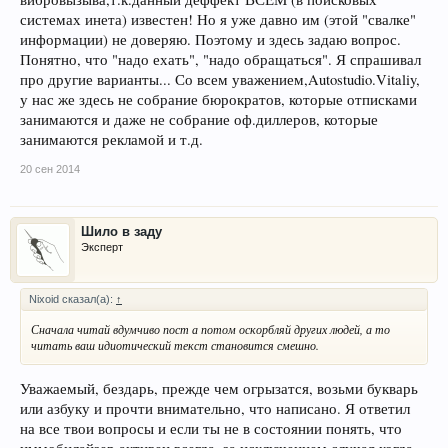
системах инета) известен! Но я уже давно им (этой "свалке"
информации) не доверяю. Поэтому и здесь задаю вопрос.
Понятно, что "надо ехать", "надо обращаться". Я спрашивал
про другие варианты... Со всем уважением,Autostudio.Vitaliy,
у нас же здесь не собрание бюрократов, которые отписками
занимаются и даже не собрание оф.диллеров, которые
занимаются рекламой и т.д.
20 сен 2014
Шило в заду
Эксперт
Nixoid сказал(а):
↑
Сначала читай вдумчиво пост а потом оскорбляй других людей, а то
читать ваш идиотический текст становится смешно.
Уважаемый, бездарь, прежде чем огрызатся, возьми букварь
или азбуку и прочти внимательно, что написано. Я ответил
на все твои вопросы и если ты не в состоянии понять, что