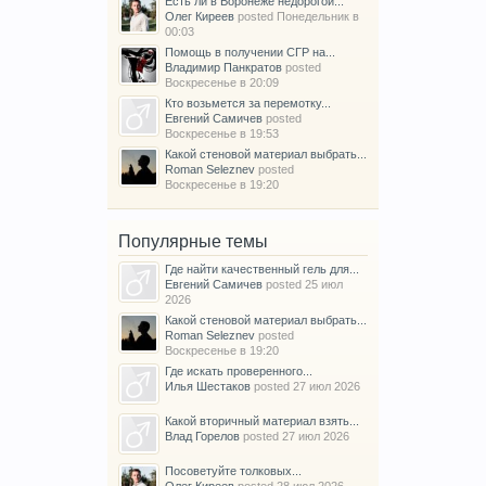
Есть ли в Воронеже недорогой...
Олег Киреев
posted
Понедельник в
00:03
Помощь в получении СГР на...
Владимир Панкратов
posted
Воскресенье в 20:09
Кто возьмется за перемотку...
Евгений Самичев
posted
Воскресенье в 19:53
Какой стеновой материал выбрать...
Roman Seleznev
posted
Воскресенье в 19:20
Популярные темы
Где найти качественный гель для...
Евгений Самичев
posted
25 июл
2026
Какой стеновой материал выбрать...
Roman Seleznev
posted
Воскресенье в 19:20
Где искать проверенного...
Илья Шестаков
posted
27 июл 2026
Какой вторичный материал взять...
Влад Горелов
posted
27 июл 2026
Посоветуйте толковых...
Олег Киреев
posted
28 июл 2026