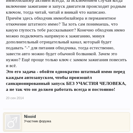
иммобилайзер активен всегда, за исключением случая когда
включение зажигание и запуск двигателя происходит родным
ключом, тогда читай, читай и вникай что написано.
Причём здесь обходчик иммобилайзера и перманентное
откючение штатного иммо? Ты хоть сам понимаешь, что
какую глупость тебе рассказывают? Конечно обходчик иммо
можно подключить напрямую к зажиганию, минуя
дополнительный отрицательный канал, который будет
подавать "-" для питания обходчика, тогда естественно,
завести авто можно будет обычной болванкой. Зачем это
нужно? Ещё проще только ключ с замком зажигания повесить
и всё.
Это его задача - обойти однократно штатный иммо перед
каждым автозапуском, чтобы произошёл
санкционированный запуск БЕЗ УЧАСТИЯ ЧЕЛОВЕКА,
а не так что он должен работать всегда и постоянно!
20 сен 2014
Nixoid
Участник форума