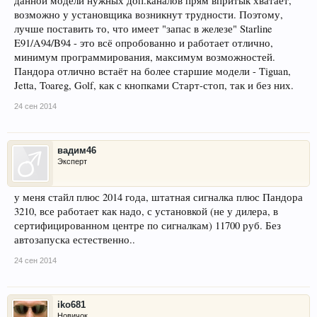
данной модели нужных доп.каналов прям впритык хватает,
возможно у установщика возникнут трудности. Поэтому,
лучше поставить то, что имеет "запас в железе" Starline
E91/A94/B94 - это всё опробованно и работает отлично,
минимум программирования, максимум возможностей.
Пандора отлично встаёт на более старшие модели - Tiguan,
Jetta, Toareg, Golf, как с кнопками Старт-стоп, так и без них.
24 сен 2014
вадим46
Эксперт
у меня стайл плюс 2014 года, штатная сигналка плюс Пандора
3210, все работает как надо, с установкой (не у дилера, в
сертифицированном центре по сигналкам) 11700 руб. Без
автозапуска естественно..
24 сен 2014
iko681
Новичок