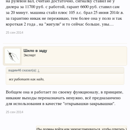
на рулевой вал, считаю достаточно, сигналку ставил не у
дилера за 11700 руб. с работой, гарант 6600 руб. ставил сам
за 20 минут. машина стайл плюс 105 л.с. брал 25 июня 2014г.в.
за гарантию никак не переживаю, тем более она у поло и так
короткая 2 года , на "жигули" и то сейчас больше, увы....
25 сен 2014
Шило в заду
Эксперт
вадим46 сказал(а):
↑
все работает как надо,
Вобщем она и работает по своему функционалу, в принципе,
никакие выходы переназначать ненужно, всё предназанчено
для использования в качестве "открывашки-закрывашки".
25 сен 2014
(Вы должны войти или зарегистрироваться, чтобы ответить.)