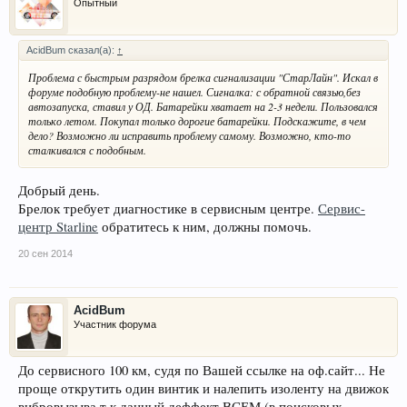
Опытный
AcidBum сказал(а):
↑
Проблема с быстрым разрядом брелка сигнализации "СтарЛайн". Искал в
форуме подобную проблему-не нашел. Сигналка: с обратной связью,без
автозапуска, ставил у ОД. Батарейки хватает на 2-3 недели. Пользовался
только летом. Покупал только дорогие батарейки. Подскажите, в чем
дело? Возможно ли исправить проблему самому. Возможно, кто-то
сталкивался с подобным.
Добрый день.
Брелок требует диагностике в сервисным центре.
Сервис-
центр Starline
обратитесь к ним, должны помочь.
20 сен 2014
AcidBum
Участник форума
До сервисного 100 км, судя по Вашей ссылке на оф.сайт... Не
проще открутить один винтик и налепить изоленту на движок
вибровызыва,т.к.данный деффект ВСЕМ (в поисковых