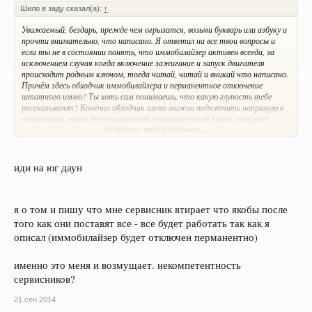
Шило в заду сказал(а):
↑
Уважаемый, бездарь, прежде чем огрызатся, возьми букварь или азбуку и
прочти внимательно, что написано. Я ответил на все твои вопросы и
если ты не в состоянии понять, что иммобилайзер активен всегда, за
исключением случая когда включение зажигание и запуск двигателя
происходит родным ключом, тогда читай, читай и вникай что написано.
Причём здесь обходчик иммобилайзера и перманентное откючение
штатного иммо? Ты хоть сам понимаешь, что какую глупость тебе
рассказывают? Конечно обходчик иммо можно подключить напрямую к
зажиганию, минуя дополнительный отрицательный канал, который
Нажмите, чтобы раскрыть...
будет подавать "-" для питания обходчика, тогда естественно, завести
авто можно будет обычной болванкой. Зачем это нужно? Ещё проще
только ключ с замком зажигания повесить и всё.
Это его задача - обойти однократно штатный иммо перед каждым
иди на юг даун
автозапуском, чтобы произошёл санкционированный запуск БЕЗ
УЧАСТИЯ ЧЕЛОВЕКА, а не так что он должен работать всегда и
постоянно!
я о том и пишу что мне сервисник втирает что якобы после
того как они поставят все - все будет работать так как я
описал (иммобилайзер будет отключен перманентно)
именно это меня и возмущает. некомпетентность
сервисников?
21 сен 2014