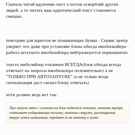
Сначала читай вдумчиво пост а потом оскорбляй других
Нет не тоже самое. В Вашем раскладе, завести авто можно будет
людей, а то читать ваш идиотический текст становится
скрутив зажигание с постоянным плюсом! Транспордер прочитается
смешно.
иммобилайзером и машина уедет (если ещё свернуть личинку замка
зажигания).
Тоже неверно. На VW будет работать практически любой "классический"
обходчик. Даже обычное реле с намоткой из провода.
повторяю для идиотов не понимающих буквы - Сервис центр
уверяет что даже при установке блока обхода имобилазйера -
Если бестолковый продавец будет просто молчать, он ничего не продаст.
работа штатного имобилайзера нейтрализуется перманентно.
Смысл такой, что ключ спрятан, транспордер (т.е. ключ 2-ой)
читаеться ТОЛЬКО ПРИ АВТОЗАПУСКЕ.
тоесть имболийзер отключен ВСЕГДА(блок обхода всегда
отвечает на запросы имобилазера положительно) а не
"ТОЛЬКО ПРИ АВТОЗАПУСКЕ" (а не только когда
сигнализация даст сигнал блоку отвечать)
хотя должно ведь вот так:
При запуске авто с сигналки на блок подается питание, антенна внутри
считывает кодированную посылку, антенна снаружи, размещаемая
вокруг замка зажигания, передает ее на антенну в замке