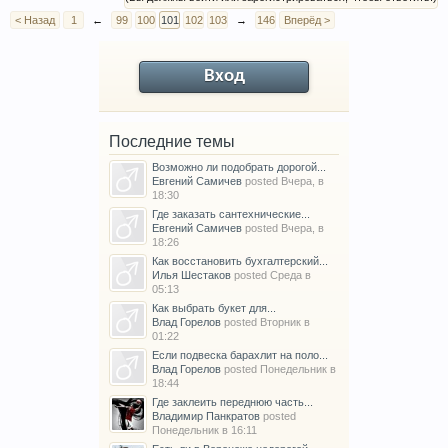
< Назад
1
←
99
100
101
102
103
→
146
Вперёд >
Вход
Последние темы
Возможно ли подобрать дорогой...
Евгений Самичев
posted
Вчера, в
18:30
Где заказать сантехнические...
Евгений Самичев
posted
Вчера, в
18:26
Как восстановить бухгалтерский...
Илья Шестаков
posted
Среда в
05:13
Как выбрать букет для...
Влад Горелов
posted
Вторник в
01:22
Если подвеска барахлит на поло...
Влад Горелов
posted
Понедельник в
18:44
Где заклеить переднюю часть...
Владимир Панкратов
posted
Понедельник в 16:11