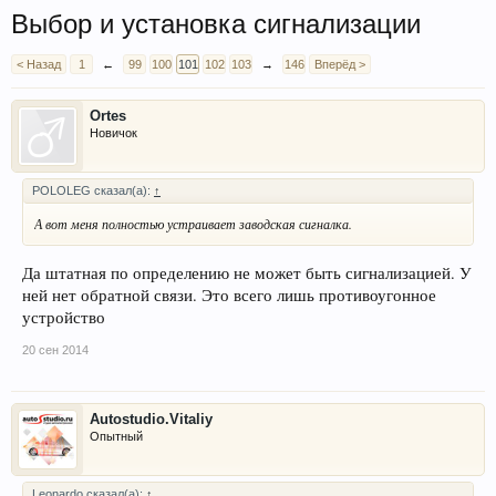
Выбор и установка сигнализации
< Назад
1
←
99
100
101
102
103
→
146
Вперёд >
Ortes
Новичок
POLOLEG сказал(а):
↑
А вот меня полностью устраивает заводская сигналка.
Да штатная по определению не может быть сигнализацией. У
ней нет обратной связи. Это всего лишь противоугонное
устройство
20 сен 2014
Autostudio.Vitaliy
Опытный
Leonardo сказал(а):
↑