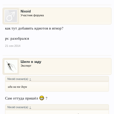
Nixoid
Участник форума
как тут добавить идиотов в игнор?
ps: разобрался
21 сен 2014
Шило в заду
Эксперт
Nixoid сказал(а):
↑
иди на юг даун
Сам оттуда пришёл
?
Nixoid сказал(а):
↑