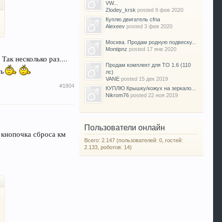
VW...
Zlodey_krsk
posted
9 фев 2020
Куплю двигатель cfna
Alexeev
posted
3 фев 2020
Москва. Продам родную подвеску...
Montipnz
posted
17 янв 2020
Так несколько раз....
Продам комплект для ТО 1.6 (110
ть
лс)
VANE
posted
15 дек 2019
#1804
КУПЛЮ Крышку/кожух на зеркало...
Nikrom76
posted
22 ноя 2019
Пользователи онлайн
 кнопочка сброса км
Всего: 2.147 (пользователей: 0, гостей:
2.133, роботов: 14)