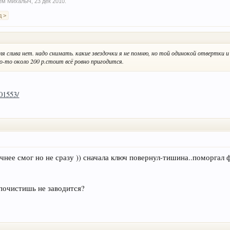
лем
Михалыч
,
23 дек 2010
.
д >
я слива нет. надо снимать. какие звездочки я не помню, но той одинокой отвертки и
о-то около 200 р.стоит всё ровно пригодится.
601553/
очнее смог но не сразу )) сначала ключ повернул-тишина..поморгал 
 почистишь не заводится?