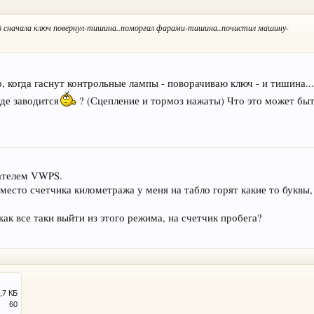
у )) сначала ключ повернул-тишина..поморгал фарами-тишина..почистил машину-
, когда гаснут контрольные лампы - поворачиваю ключ - и тишина... 
оде заводится
? (Сцепление и тормоз нажаты) Что это может бы
дателем VWPS.
место счетчика километража у меня на табло горят какие то буквы,
как все таки выйти из этого режима, на счетчик пробега?
,7 КБ
60