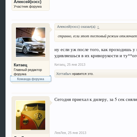
Алексей(нэсс)
Участник форума
Алексей(нэсс) сказал(а):
↑
странно, если этот тестовый режим отключает 
ну если уж после того, как проходишь у 
удивляешься в их криворукости и ту**ог
Китаец
,
25 янв 2013
Китаец
Главный редактор
Хоттабыч
нравится это.
форума
Команда форума
Сегодня приехал к дилеру, за 5 сек сняли
ЛевЛев
,
25 янв 2013