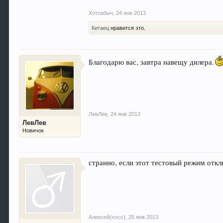
Хоттабыч
,
24 янв 2013
Китаец
нравится это.
Благодарю вас, завтра навещу дилера.
ЛевЛев
,
24 янв 2013
ЛевЛев
Новичок
странно, если этот тестовый режим отк
Алексей(нэсс)
,
25 янв 2013