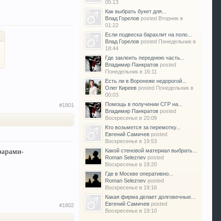
05:13
Как выбрать букет для...
Влад Горелов
posted
Вторник в
01:22
Если подвеска барахлит на поло...
Влад Горелов
posted
Понедельник в
18:44
Где заклеить переднюю часть...
Владимир Панкратов
posted
Понедельник в 16:11
Есть ли в Воронеже недорогой...
Олег Киреев
posted
Понедельник в
00:03
Помощь в получении СГР на...
#1801
Владимир Панкратов
posted
Воскресенье в 20:09
Кто возьмется за перемотку...
Евгений Самичев
posted
Воскресенье в 19:53
фарами-
Какой стеновой материал выбрать...
Roman Seleznev
posted
Воскресенье в 19:20
Где в Москве оперативно...
Roman Seleznev
posted
Воскресенье в 19:16
Какая фирма делает долговечные...
Евгений Самичев
posted
#1802
Воскресенье в 19:10