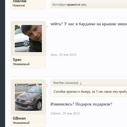
ЛевЛев
Хоттабыч
нравится это.
Новичок
чёйта? У нас в бардачке на крышке ниш
Spec
,
25 янв 2013
Spec
Уважаемый
ЛевЛев сказал(а):
↑
Сегодня приехал к дилеру, за 5 сек сняли эту приб
Извинились? Подарок подарили?
GBmen
,
25 янв 2013
GBmen
Уважаемый