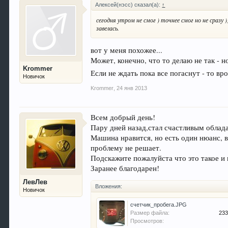
Алексей(нэсс) сказал(а):
↑
сегодня утром не смог ) точнее смог но не сраз
завелась.
вот у меня похожее...
Может, конечно, что то делаю не так - но
Krommer
Если не ждать пока все погаснут - то вр
Новичок
Krommer
,
24 янв 2013
Всем добрый день!
Пару дней назад,стал счастливым обла
Машина нравится, но есть один нюанс, в
проблему не решает.
Подскажите пожалуйста что это такое и 
Заранее благодарен!
ЛевЛев
Вложения:
Новичок
счетчик_пробега.JPG
Размер файла:
233
Просмотров: