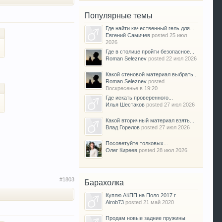
Популярные темы
Где найти качественный гель для...
Евгений Самичев
posted
25 июл
2026
Где в столице пройти безопасное...
Roman Seleznev
posted
22 июл 2026
Какой стеновой материал выбрать...
Roman Seleznev
posted
Воскресенье в 19:20
Где искать проверенного...
Илья Шестаков
posted
27 июл 2026
Какой вторичный материал взять...
Влад Горелов
posted
27 июл 2026
Посоветуйте толковых...
Олег Киреев
posted
28 июл 2026
#1803
Барахолка
Куплю АКПП на Поло 2017 г.
Airob73
posted
21 май 2020
Продам новые задние пружины