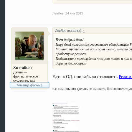
ЛевЛев
,
24 янв 2013
ЛевЛев сказал(а):
↑
Всем добрый день!
Пару дней назад,стал счастливым обладателем 
Машина нравится, но есть один нюанс, вместо с
проблему не решает.
Подскажите пожалуйста что это такое и как вс
Заранее благодарен!
Хоттабыч
Джинн —
Режим
Едте к ОД, они забыли отключить
фантастическое
существо, дух
Команда форума
п.с. сами вы это сделать не сможете, без соответств