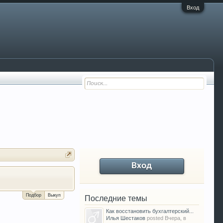
Вход
Вход
За сколько можно продать Ваш VW P
Подбор
Выкуп
Последние темы
Как восстановить бухгалтерский...
Илья Шестаков
posted
Вчера, в