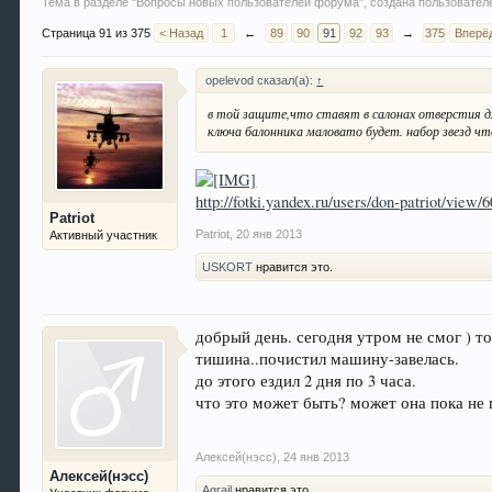
Тема в разделе "
Вопросы новых пользователей форума
", создана пользовате
Страница 91 из 375
< Назад
1
←
89
90
91
92
93
→
375
Вперё
opelevod сказал(а):
↑
в той защите,что ставят в салонах отверстия дл
ключа балонника маловато будет. набор звезд чт
http://fotki.yandex.ru/users/don-patriot/view/
Patriot
Patriot
,
20 янв 2013
Активный участник
USKORT
нравится это.
добрый день. сегодня утром не смог ) т
тишина..почистил машину-завелась.
до этого ездил 2 дня по 3 часа.
что это может быть? может она пока не
Алексей(нэсс)
,
24 янв 2013
Алексей(нэсс)
Agrail
нравится это.