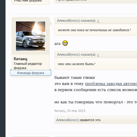
Участник форума
Алексей(нэсс) сказал(а):
↑
может она пока не почистишь не заводится?
ага
Алексей(нэсс) сказал(а):
↑
Китаец
что это может быть?
Главный редактор
форума
Команда форума
бывают такие глюки
это вам в тему
проблемы заводки автомо
в первом сообщении есть список возмож
но как ты говоришь что поморгал - это 
Китаец
,
24 янв 2013
Алексей(нэсс)
нравится это.