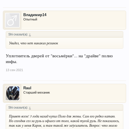
Владимир14
Опытный
Shi сказал(а):
↑
Увидел, что нет никаких резинок
Уплотнитель дверей от "восьмёрки"... на "драйве" полно
инфы.
13 сен 2021
Raul
Старший механик
Shi сказал(а):
↑
Привет всем! 3 года назад купил Поло для жены. Сам его редко катаю.
Но сегодня сел за руль и офигел от того, какой тугой руль. Не показалось,
так как у меня Карок, и там такой же эл/усилитель. Вопрос: что могло