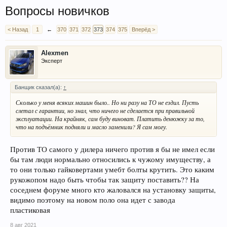
Вопросы новичков
< Назад
1
←
370
371
372
373
374
375
Вперёд >
Alexmen
Эксперт
Банщик сказал(а):
↑
Сколько у меня всяких машин было.. Но ни разу на ТО не ездил. Пусть
слетал с гарантии, но знал, что ничего не сделается при правильной
эксплуатации. На крайняк, сам буду виноват. Платить денюжку за то,
что на подъёмник подняли и масло заменили? Я сам могу.
Против ТО самого у дилера ничего против я бы не имел если
бы там люди нормально относились к чужому имуществу, а
то они только гайковертами умебт болты крутить. Это каким
рукожопом надо быть чтобы так защиту поставить?? На
соседнем форуме много кто жаловался на установку защиты,
видимо поэтому на новом поло она идет с завода
пластиковая
8 авг 2021