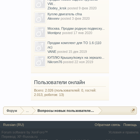
VW...
Zlodey_krsk
posted
9 фев 2020
Куплю двигатель cfna
Alexeev
posted
3 фев 2020
Москва. Продам родную подвеску...
Montipnz
posted
17 янв 2020
Продам комплект для ТО 1.6 (110
лс)
VANE
posted
15 дек 2019
КУПЛЮ Крышку/кожух на зеркало...
Nikrom76
posted
22 ноя 2019
Пользователи онлайн
Всего: 2.026 (пользователей: 0, гостей:
2.013, роботов: 13)
Форум
...
Вопросы новых пользователей форума
Russian (RU)
Обратная связь
Помощь
Forum software by XenForo™
Условия и правила
Перевод:
XF-Russia.ru