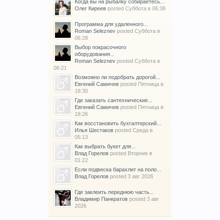
Когда вы на рыбалку собираетесь...
Олег Киреев
posted
Суббота в 06:38
Программа для удаленного...
Roman Seleznev
posted
Суббота в
06:28
Выбор покрасочного
оборудования...
Roman Seleznev
posted
Суббота в
06:21
Возможно ли подобрать дорогой...
Евгений Самичев
posted
Пятница в
18:30
Где заказать сантехнические...
Евгений Самичев
posted
Пятница в
18:26
Как восстановить бухгалтерский...
Илья Шестаков
posted
Среда в
05:13
Как выбрать букет для...
Влад Горелов
posted
Вторник в
01:22
Если подвеска барахлит на поло...
Влад Горелов
posted
3 авг 2026
Где заклеить переднюю часть...
Владимир Панкратов
posted
3 авг
2026