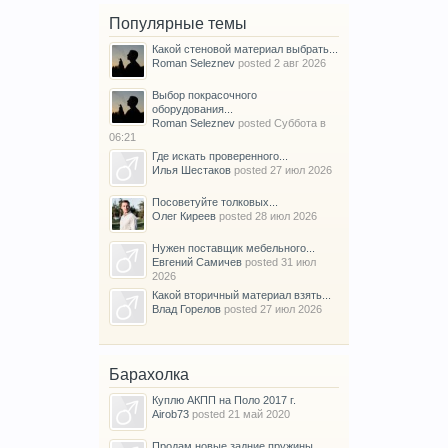
Популярные темы
Какой стеновой материал выбрать...
Roman Seleznev
posted
2 авг 2026
Выбор покрасочного
оборудования...
Roman Seleznev
posted
Суббота в
06:21
Где искать проверенного...
Илья Шестаков
posted
27 июл 2026
Посоветуйте толковых...
Олег Киреев
posted
28 июл 2026
Нужен поставщик мебельного...
Евгений Самичев
posted
31 июл
2026
Какой вторичный материал взять...
Влад Горелов
posted
27 июл 2026
Барахолка
Куплю АКПП на Поло 2017 г.
Airob73
posted
21 май 2020
Продам новые задние пружины