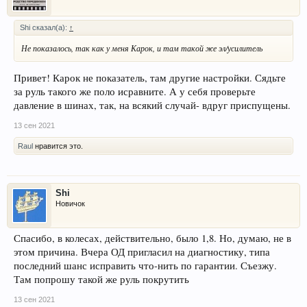
Shi сказал(а):
↑
Не показалось, так как у меня Карок, и там такой же эл/усилитель
Привет! Карок не показатель, там другие настройки. Сядьте
за руль такого же поло исравните. А у себя проверьте
давление в шинах, так, на всякий случай- вдруг приспущены.
13 сен 2021
Raul
нравится это.
Shi
Новичок
Спасибо, в колесах, действительно, было 1,8. Но, думаю, не в
этом причина. Вчера ОД пригласил на диагностику, типа
последний шанс исправить что-нить по гарантии. Съезжу.
Там попрошу такой же руль покрутить
13 сен 2021