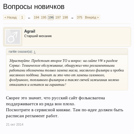
Вопросы новичков
< Назад
1
←
194
195
196
197
198
→
375
Вперёд >
Agrail
Старший механик
raritie сказал(а):
↑
Здраствуйте. Предстоит второе ТО и вопрос: на сайте VW в разделе
Сервис- Техническое обслуживание, обнаружил что регламентными
работами обозначены только замена масла, маслягого фильтра и пробки
масляного поддона. Значит ли это что от замены салонного,
фоздушного, топливного фильтров а также свечей зажигания можно
отказатся и остатся на гарантии?
Скорее это значит, что русский сайт фольксвагена
поддерживается из ряда вон плохо.
Посмотрите в сервисной книжке. Там по-идее должен быть
расписан регламент работ.
21 окт 2014