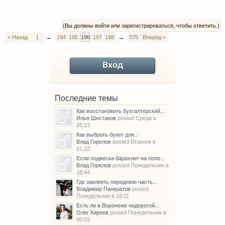
(Вы должны войти или зарегистрироваться, чтобы ответить.)
< Назад
1
←
194
195
196
197
198
→
375
Вперёд >
Вход
Последние темы
Как восстановить бухгалтерский...
Илья Шестаков
posted
Среда в
05:13
Как выбрать букет для...
Влад Горелов
posted
Вторник в
01:22
Если подвеска барахлит на поло...
Влад Горелов
posted
Понедельник в
18:44
Где заклеить переднюю часть...
Владимир Панкратов
posted
Понедельник в 16:11
Есть ли в Воронеже недорогой...
Олег Киреев
posted
Понедельник в
00:03