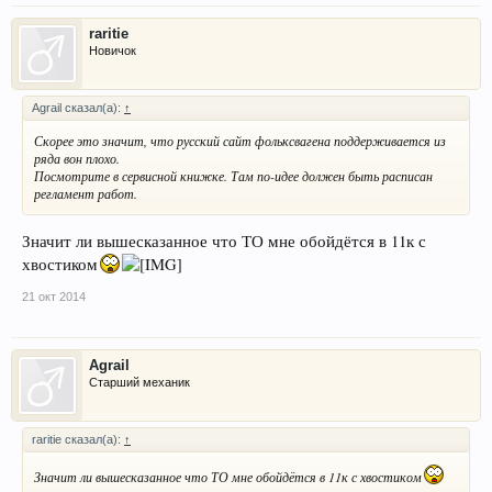
raritie
Новичок
Agrail сказал(а):
↑
Скорее это значит, что русский сайт фольксвагена поддерживается из
ряда вон плохо.
Посмотрите в сервисной книжке. Там по-идее должен быть расписан
регламент работ.
Значит ли вышесказанное что ТО мне обойдётся в 11к с
хвостиком
21 окт 2014
Agrail
Старший механик
raritie сказал(а):
↑
Значит ли вышесказанное что ТО мне обойдётся в 11к с хвостиком