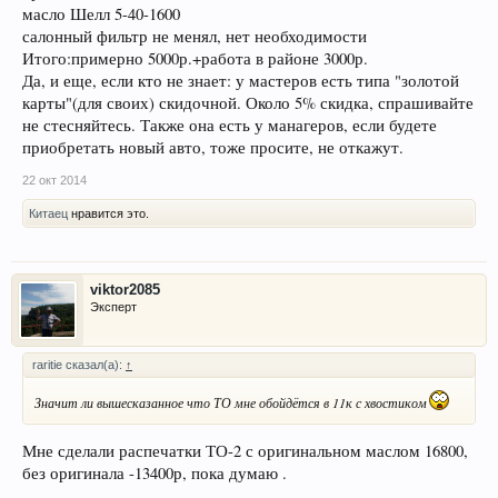
масло Шелл 5-40-1600
салонный фильтр не менял, нет необходимости
Итого:примерно 5000р.+работа в районе 3000р.
Да, и еще, если кто не знает: у мастеров есть типа "золотой
карты"(для своих) скидочной. Около 5% скидка, спрашивайте
не стесняйтесь. Также она есть у манагеров, если будете
приобретать новый авто, тоже просите, не откажут.
22 окт 2014
Китаец
нравится это.
viktor2085
Эксперт
raritie сказал(а):
↑
Значит ли вышесказанное что ТО мне обойдётся в 11к с хвостиком
Мне сделали распечатки ТО-2 с оригинальном маслом 16800,
без оригинала -13400р, пока думаю .