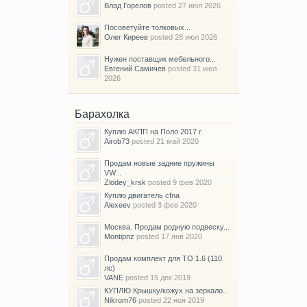
Влад Горелов
posted
27 июл 2026
Посоветуйте толковых...
Олег Киреев
posted
28 июл 2026
Нужен поставщик мебельного...
Евгений Самичев
posted
31 июл
2026
Барахолка
Куплю АКПП на Поло 2017 г.
Airob73
posted
21 май 2020
Продам новые задние пружины
VW...
Zlodey_krsk
posted
9 фев 2020
Куплю двигатель cfna
Alexeev
posted
3 фев 2020
Москва. Продам родную подвеску...
Montipnz
posted
17 янв 2020
Продам комплект для ТО 1.6 (110
лс)
VANE
posted
15 дек 2019
КУПЛЮ Крышку/кожух на зеркало...
Nikrom76
posted
22 ноя 2019