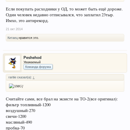
Если покупать расходники у ОД, то может быть ещё дороже.
Один человек недавно отписывался, что заплатил 23тыр.
Имхо, это антирекорд.
21 окт 2014
Китаец
нравится это.
Peshehod
Уважаемый
Команда форума
raritie сказал(а):
↑
Считайте сами, все брал на экзисте на ТО-2(все оригинал):
фильтр топливный-1200
воздушный-270
свечи-1200
масляный-490
пробка-70