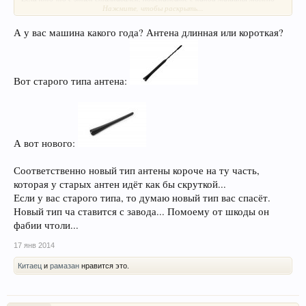
Нажмите, чтобы раскрыть...
заменить антенну, чтобы была на 15 сантиметров короче и подходила по
креплению, или производителя и марку нужной мне антенны. В смысле -
что искать в магазинах.
А у вас машина какого года? Антена длинная или короткая?
Вот старого типа антена:
А вот нового:
Соответственно новый тип антены короче на ту часть,
которая у старых антен идёт как бы скруткой...
Если у вас старого типа, то думаю новый тип вас спасёт.
Новый тип ча ставится с завода... Помоему от шкоды он
фабии чтоли...
17 янв 2014
Китаец
и
рамазан
нравится это.