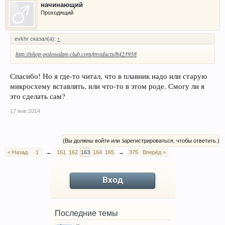
начинающий
Проходящий
evkhr сказал(а):
↑
http://shop-polosedan-club.com/products/8423958
Спасибо! Но я где-то читал, что в плавник надо или старую
микросхему вставлять, или что-то в этом роде. Смогу ли я
это сделать сам?
17 янв 2014
(Вы должны войти или зарегистрироваться, чтобы ответить.)
< Назад
1
←
161
162
163
164
165
→
375
Вперёд >
Вход
Последние темы