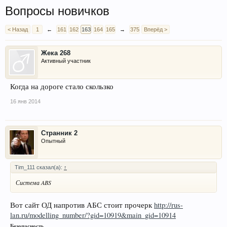
Вопросы новичков
< Назад
1
←
161
162
163
164
165
→
375
Вперёд >
Жека 268
Активный участник
Когда на дороге стало скользко
16 янв 2014
Странник 2
Опытный
Tim_111 сказал(а):
↑
Система ABS
Вот сайт ОД напротив АБС стоит прочерк
http://rus-
lan.ru/modelling_number/?gid=10919&main_gid=10914
Безопасность