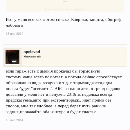
Нажмите, чтобы раскрыть...
3 подголовника сзади
Вот у меня все как в этом списке+Коврики, защита, обогреф
лобового
Электронный иммобилайзер
16 янв 2014
Крепления Isofix на заднем кресле
opelevod
Трехточечные ремни безопасности для всех пассажиров, спереди с
Уважаемый
регулировкой по высоте
если гараж есть с ямой,я прокачал бы тормозную
систему,чаще всего помогает. а погода сейчас способствует
образованию воды,воздуха и т.д. в торм\жидкости,одна
польза будет "освежить". АБС на наши авто в тренд недавно
доьавили у меня нет и ненужна 2010г.в. педалька всегда
предсказуема,авто при экстрен\тормж., идет прямо без
сносов, мне так удобнее. а перед берет чуть раньше
задних,прокачайте оба контура и будет счастье
16 янв 2014