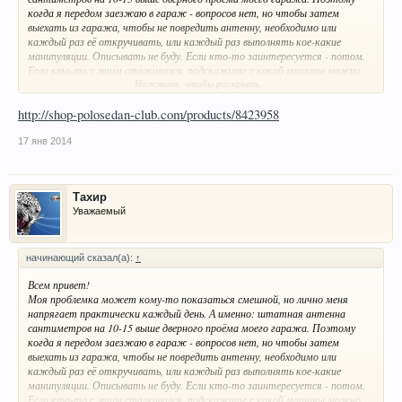
когда я передом заезжаю в гараж - вопросов нет, но чтобы затем
выехать из гаража, чтобы не повредить антенну, необходимо или
каждый раз её откручивать, или каждый раз выполнять кое-какие
манипуляции. Описывать не буду. Если кто-то заинтересуется - потом.
Если кто-то с этим сталкивался, подскажите с какой машины можно
Нажмите, чтобы раскрыть...
заменить антенну, чтобы была на 15 сантиметров короче и подходила по
креплению, или производителя и марку нужной мне антенны. В смысле -
что искать в магазинах.
http://shop-polosedan-club.com/products/8423958
17 янв 2014
Тахир
Уважаемый
начинающий сказал(а):
↑
Всем привет!
Моя проблемка может кому-то показаться смешной, но лично меня
напрягает практически каждый день. А именно: штатная антенна
сантиметров на 10-15 выше дверного проёма моего гаража. Поэтому
когда я передом заезжаю в гараж - вопросов нет, но чтобы затем
выехать из гаража, чтобы не повредить антенну, необходимо или
каждый раз её откручивать, или каждый раз выполнять кое-какие
манипуляции. Описывать не буду. Если кто-то заинтересуется - потом.
Если кто-то с этим сталкивался, подскажите с какой машины можно