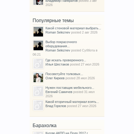
Владимир Панкратов
posted
3 авг
2026
Популярные темы
Какой стеновой материал выбрать...
Roman Seleznev
posted
2 авг 2026
Выбор покрасочного
оборудования...
Roman Seleznev
posted
Суббота в
06:21
Где искать проверенного...
Илья Шестаков
posted
27 июл 2026
Посоветуйте толковых...
Олег Киреев
posted
28 июл 2026
Нужен поставщик мебельного...
Евгений Самичев
posted
31 июл
2026
Какой вторичный материал взять...
Влад Горелов
posted
27 июл 2026
Барахолка
Куплю АКПП на Поло 2017 г.