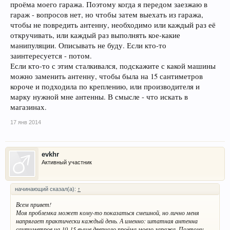
проёма моего гаража. Поэтому когда я передом заезжаю в
гараж - вопросов нет, но чтобы затем выехать из гаража,
чтобы не повредить антенну, необходимо или каждый раз её
откручивать, или каждый раз выполнять кое-какие
манипуляции. Описывать не буду. Если кто-то
заинтересуется - потом.
Если кто-то с этим сталкивался, подскажите с какой машины
можно заменить антенну, чтобы была на 15 сантиметров
короче и подходила по креплению, или производителя и
марку нужной мне антенны. В смысле - что искать в
магазинах.
17 янв 2014
evkhr
Активный участник
начинающий сказал(а):
↑
Всем привет!
Моя проблемка может кому-то показаться смешной, но лично меня
напрягает практически каждый день. А именно: штатная антенна
сантиметров на 10-15 выше дверного проёма моего гаража. Поэтому