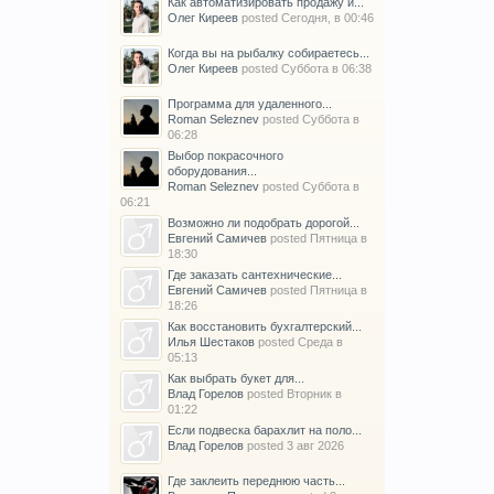
Как автоматизировать продажу и...
Олег Киреев
posted
Сегодня, в 00:46
Когда вы на рыбалку собираетесь...
Олег Киреев
posted
Суббота в 06:38
Программа для удаленного...
Roman Seleznev
posted
Суббота в
06:28
Выбор покрасочного
оборудования...
Roman Seleznev
posted
Суббота в
06:21
Возможно ли подобрать дорогой...
Евгений Самичев
posted
Пятница в
18:30
Где заказать сантехнические...
Евгений Самичев
posted
Пятница в
18:26
Как восстановить бухгалтерский...
Илья Шестаков
posted
Среда в
05:13
Как выбрать букет для...
Влад Горелов
posted
Вторник в
01:22
Если подвеска барахлит на поло...
Влад Горелов
posted
3 авг 2026
Где заклеить переднюю часть...