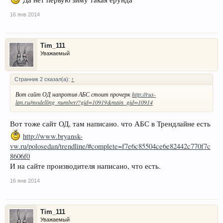
16 янв 2014
Tim_111
Уважаемый
Странник 2 сказал(а):
↑
Вот сайт ОД напротив АБС стоит прочерк
http://rus-
lan.ru/modelling_number/?gid=10919&main_gid=10914
Вот тоже сайт ОД, там написано. что АБС в Трендлайне есть
http://www.bryansk-
vw.ru/polosedan/trendline/#complete=f7e6c85504ce6e82442c770f7c
8606f0
И на сайте производителя написано, что есть.
16 янв 2014
Tim_111
Уважаемый