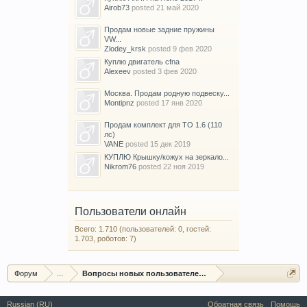
Airob73
posted
21 май 2020
Продам новые задние пружины
VW...
Zlodey_krsk
posted
9 фев 2020
Куплю двигатель cfna
Alexeev
posted
3 фев 2020
Москва. Продам родную подвеску...
Montipnz
posted
17 янв 2020
Продам комплект для ТО 1.6 (110
лс)
VANE
posted
15 дек 2019
КУПЛЮ Крышку/кожух на зеркало...
Nikrom76
posted
22 ноя 2019
Пользователи онлайн
Всего: 1.710 (пользователей: 0, гостей:
1.703, роботов: 7)
Форум
...
Вопросы новых пользователей форума
Russian (RU)
Обратная связь
Помощь