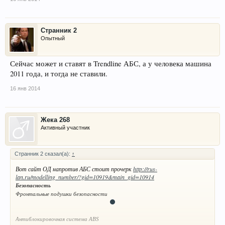
Странник 2
Опытный
Сейчас может и ставят в Trendline АБС, а у человека машина
2011 года, и тогда не ставили.
16 янв 2014
Жека 268
Активный участник
Странник 2 сказал(а):
↑
Вот сайт ОД напротив АБС стоит прочерк
http://rus-
lan.ru/modelling_number/?gid=10919&main_gid=10914
Безопасность
Фронтальные подушки безопасности
Антиблокировочная система ABS