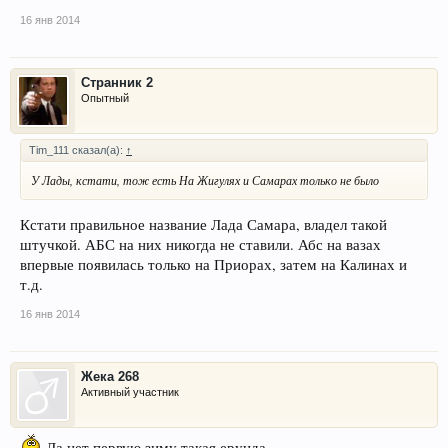
16 янв 2014
Странник 2
Опытный
Tim_111 сказал(а):
↑
У Лады, кстати, тож есть На Жигулях и Самарах только не было
Кстати правильное название Лада Самара, владел такой
штучкой. АБС на них никогда не ставили. Абс на вазах
впервые появилась только на Приорах, затем на Калинах и
т.д.
16 янв 2014
Жека 268
Активный участник
Да нет первую зиму такая ерунда