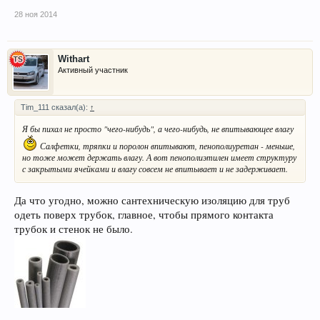
28 ноя 2014
Withart
Активный участник
Tim_111 сказал(а):
↑
Я бы пихал не просто "чего-нибудь", а чего-нибудь, не впитывающее влагу
Салфетки, тряпки и поролон впитывают, пенополиуретан - меньше,
но тоже может держать влагу. А вот пенополиэтилен имеет структуру
с закрытыми ячейками и влагу совсем не впитывает и не задерживает.
Да что угодно, можно сантехническую изоляцию для труб
одеть поверх трубок, главное, чтобы прямого контакта
трубок и стенок не было.