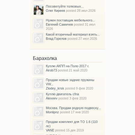
Посоветуйте толковых...
Олег Киреев
posted
28 июл 2026
Нужен поставщик мебельного...
Евгений Самичев
posted
31 июл
2026
Какой вторичный материал взять...
Влад Горелов
posted
27 июл 2026
Барахолка
Куплю АКПП на Поло 2017 г.
Airob73
posted
21 май 2020
Продам новые задние пружины
VW...
Zlodey_krsk
posted
9 фев 2020
Куплю двигатель cfna
Alexeev
posted
3 фев 2020
Москва. Продам родную подвеску...
Montipnz
posted
17 янв 2020
Продам комплект для ТО 1.6 (110
лс)
VANE
posted
15 дек 2019