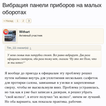
Вибрация панели приборов на малых
оборотах
< Назад
1
2
3
Withart
Активный участник
Tim_111 сказал(а):
↑
У меня сновья так патрубки стоят. Все равно вибрирует. Два раза
официалы смотрели, оба раза толку нет, сказали "Ну это же Поло, что
ж ты хотел?"
Я вообще до приезда к официалам эту проблему решил
путем набивки внутрь для уплотнения нескольких салфеток
для протирки салона, завязанные в узелки и закрепленные
сверху, чтобы не выскользнули вниз. Проблема устранилась,
но так как я уже был записан к дилерам, я решил убрать
"свой колхоз", в итоге получил "их колхоз", ничем не лучший.
Но оба варианта, как показала практика, рабочие.