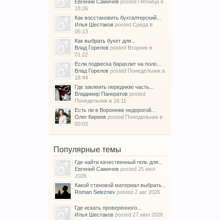
Евгений Самичев
posted
Пятница в
18:26
Как восстановить бухгалтерский...
Илья Шестаков
posted
Среда в
05:13
Как выбрать букет для...
Влад Горелов
posted
Вторник в
01:22
Если подвеска барахлит на поло...
Влад Горелов
posted
Понедельник в
18:44
Где заклеить переднюю часть...
Владимир Панкратов
posted
Понедельник в 16:11
Есть ли в Воронеже недорогой...
Олег Киреев
posted
Понедельник в
00:03
Популярные темы
Где найти качественный гель для...
Евгений Самичев
posted
25 июл
2026
Какой стеновой материал выбрать...
Roman Seleznev
posted
2 авг 2026
Где искать проверенного...
Илья Шестаков
posted
27 июл 2026