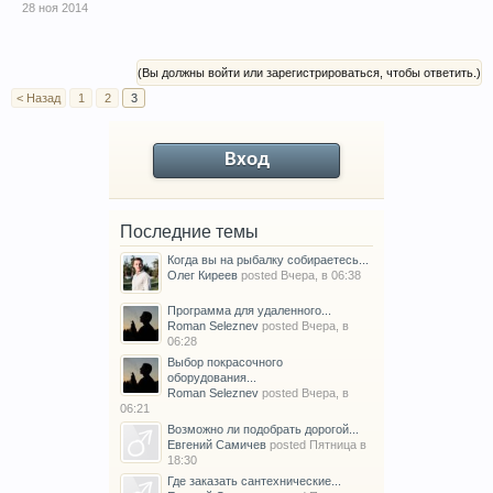
28 ноя 2014
(Вы должны войти или зарегистрироваться, чтобы ответить.)
< Назад
1
2
3
Вход
Последние темы
Когда вы на рыбалку собираетесь...
Олег Киреев
posted
Вчера, в 06:38
Программа для удаленного...
Roman Seleznev
posted
Вчера, в
06:28
Выбор покрасочного
оборудования...
Roman Seleznev
posted
Вчера, в
06:21
Возможно ли подобрать дорогой...
Евгений Самичев
posted
Пятница в
18:30
Где заказать сантехнические...