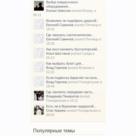
Выбор покрасочного
оборудования...
Roman Seleznev
posted
Вчера, в
06:21
Возможно ли подобрать дорогой...
Евгений Самичев
posted
Пятница в
18:30
Где заказать сантехнические...
Евгений Самичев
posted
Пятница в
18:26
Как восстановить бухгалтерский...
Илья Шестаков
posted
Среда в
05:13
Как выбрать букет для...
Влад Горелов
posted
Вторник в
01:22
Если подвеска барахлит на поло...
Влад Горелов
posted
Понедельник в
18:44
Где заклеить переднюю часть...
Владимир Панкратов
posted
Понедельник в 16:11
Есть ли в Воронеже недорогой...
Олег Киреев
posted
Понедельник в
00:03
Популярные темы