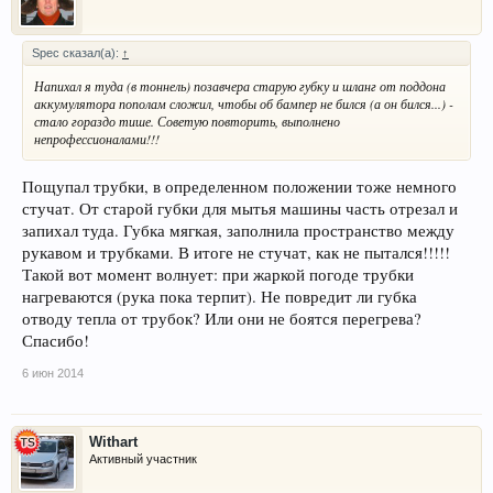
Spec сказал(а):
↑
Напихал я туда (в тоннель) позавчера старую губку и шланг от поддона
аккумулятора пополам сложил, чтобы об бампер не бился (а он бился...) -
стало гораздо тише. Советую повторить, выполнено
непрофессионалами!!!
Пощупал трубки, в определенном положении тоже немного
стучат. От старой губки для мытья машины часть отрезал и
запихал туда. Губка мягкая, заполнила пространство между
рукавом и трубками. В итоге не стучат, как не пытался!!!!!
Такой вот момент волнует: при жаркой погоде трубки
нагреваются (рука пока терпит). Не повредит ли губка
отводу тепла от трубок? Или они не боятся перегрева?
Спасибо!
6 июн 2014
Withart
Активный участник