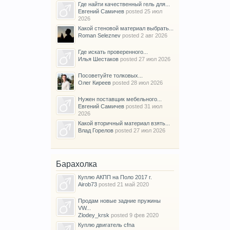
Где найти качественный гель для...
Евгений Самичев
posted
25 июл
2026
Какой стеновой материал выбрать...
Roman Seleznev
posted
2 авг 2026
Где искать проверенного...
Илья Шестаков
posted
27 июл 2026
Посоветуйте толковых...
Олег Киреев
posted
28 июл 2026
Нужен поставщик мебельного...
Евгений Самичев
posted
31 июл
2026
Какой вторичный материал взять...
Влад Горелов
posted
27 июл 2026
Барахолка
Куплю АКПП на Поло 2017 г.
Airob73
posted
21 май 2020
Продам новые задние пружины
VW...
Zlodey_krsk
posted
9 фев 2020
Куплю двигатель cfna