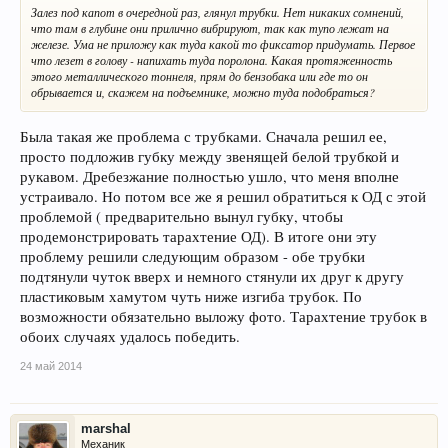
Залез под капот в очередной раз, глянул трубки. Нет никаких сомнений,
что там в глубине они прилично вибрируют, так как тупо лежат на
железе. Ума не приложу как туда какой то фиксатор придумать. Первое
что лезет в голову - напихать туда поролона. Какая протяженность
этого металлического тоннеля, прям до бензобака или где то он
обрывается и, скажем на подъемнике, можно туда подобраться?
Была такая же проблема с трубками. Сначала решил ее,
просто подложив губку между звенящей белой трубкой и
рукавом. Дребезжание полностью ушло, что меня вполне
устраивало. Но потом все же я решил обратиться к ОД с этой
проблемой ( предварительно вынул губку, чтобы
продемонстрировать тарахтение ОД). В итоге они эту
проблему решили следующим образом - обе трубки
подтянули чуток вверх и немного стянули их друг к другу
пластиковым хамутом чуть ниже изгиба трубок. По
возможности обязательно выложу фото. Тарахтение трубок в
обоих случаях удалось победить.
24 май 2014
marshal
Механик