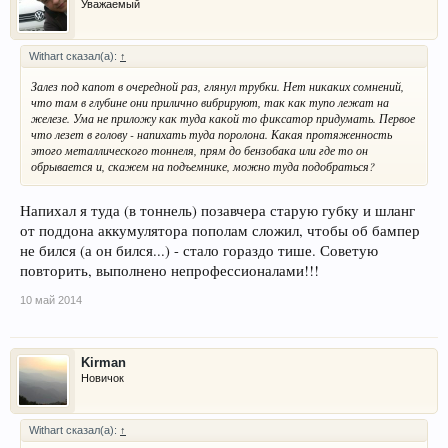
Уважаемый
Withart сказал(а):
↑
Залез под капот в очередной раз, глянул трубки. Нет никаких сомнений,
что там в глубине они прилично вибрируют, так как тупо лежат на
железе. Ума не приложу как туда какой то фиксатор придумать. Первое
что лезет в голову - напихать туда поролона. Какая протяженность
этого металлического тоннеля, прям до бензобака или где то он
обрывается и, скажем на подъемнике, можно туда подобраться?
Напихал я туда (в тоннель) позавчера старую губку и шланг
от поддона аккумулятора пополам сложил, чтобы об бампер
не бился (а он бился...) - стало гораздо тише. Советую
повторить, выполнено непрофессионалами!!!
10 май 2014
Kirman
Новичок
Withart сказал(а):
↑