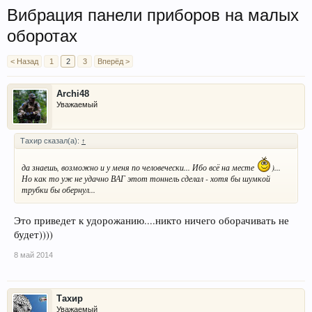
Вибрация панели приборов на малых
оборотах
< Назад
1
2
3
Вперёд >
Archi48
Уважаемый
Тахир сказал(а):
↑
да знаешь, возможно и у меня по человечески... Ибо всё на месте
)...
Но как то уж не удачно ВАГ этот тоннель сделал - хотя бы шумкой
трубки бы обернул...
Это приведет к удорожанию....никто ничего оборачивать не
будет))))
8 май 2014
Тахир
Уважаемый