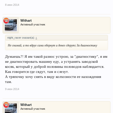
8 июн 2014
Withart
Активный участник
night_racer сказал(а):
↑
Не снимай, а то вдруг сами обернут и денег сдерут) За диагностику
Думаешь?! Я им такой разнос устрою, за "диагностику", я им
не диагностировать машину еду, а устранять заводской
косяк, который у доброй половины половодов наблюдается.
Как говорится где сядут, там и слезут.
А тряпочку хочу снять в виду колхозности ее нахождения
там.
9 июн 2014
Withart
Активный участник