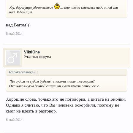
Угу, дорогущее удовольствие
... это ты ча смеешься надо мной или
над ВАГом? )))
над Вагом)))
8 май 2014
ViktIOne
Участник форума
Archi48 сказал(а):
↑
"Не суди,и не судим будешь"-знакома такая поговорка?
Она напрямую в данной ситуации к вам имеет отношение...
Хорошие слова, только это не поговорка, а цитата из Библии.
Однако я считаю, что Вы человека оскорбили, поэтому не
смог не влезть в разговор.
8 май 2014