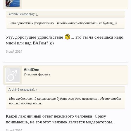
Archi48 сказал(а):
↑
Это приведет к удорожанию....никто ничего оборачивать не будет))))
Угу, дорогущее удовольствие
... это ты ча смеешься надо
мной или над ВАГом? )))
8 май 2014
ViktIOne
Участник форума
Archi48 сказал(а):
↑
Мне глубоко по...й ка ты лично будешь это дело называть... Не то,чтобы
по....й,а вообще по...й...
Какой лаконичный ответ вежливого человека! Сразу
понимаешь, не зря этот человек является модератором.
8 май 2014