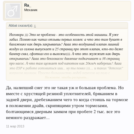
Ra_
Механик
Abbat сказал(а):
↑
Неговори ))) Это не проблема - это особенность этой машины. Я уже
забил. Помню как читал отзывы первых хозяев: а что это там бухает в
багажнике как дверь закрываешь? Аааа это воздушный клапан лишний
воздух из салона выпускает и 25 страниц про этот клапан, кто-то даже
бампер снял, сфоткал его и выложил))). А что это жужжит как дверь
открываешь? Аааа это бензонасос давление подкачивает и 38 страниц
про насос. А что там щелкает под капотом как 20км/ч наберешь? Аааа
это ESP к работе готовиться иии... ну ты понял ))).... и таких "детских"
вопросов миллион. Просто большинство людей пересело на поло с
Нажмите, чтобы раскрыть...
нашемарки, я в том числе (два года на 15-шке, до этого 4-рка, до нее 3-
шка, москвич 2141 еще был). Какой клапан, какое ESP? Что это? Сейчас
вот за снег на дисках трем, уже 2 страницы )))
Да, налипший снег это не такая уж и большая проблема. Но
вместе с хрустящей резиной уплотнителей, бряканием в
задней двери, дребезжанием чего то когда стоишь на тормозе
в положении драйв, скрипящими утром тормозами,
болтающимся дверным замком при пробеге 2 тыс. все это
немного раздражает...
11 мар 2013