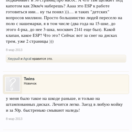
капотом как 20км/ч наберешь? Аааа это ESP к работе
готовиться иии... ну ты понял ))).... и таких "детских"
вопросов миллион. Просто большинство людей пересело на
поло с нашемарки, я в том числе (два года на 15-шке, до
этого 4-рка, до нее 3-шка, москвич 2141 еще был). Какой
клапан, какое ESP? Что это? Сейчас вот за снег на дисках
трем, уже 2 страницы )))
8 мар 2013
Хмурый
и
Agrail
нравится это.
Twins
Новичок
у меня было такое на шкоде раньше, и только на
штампованных дисках. Лечится легко. Заезд в любую мойку
и за 50р. быстренько смывают наледь!
8 мар 2013