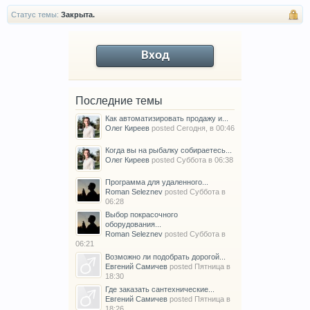
Статус темы:
Закрыта.
Вход
Последние темы
Как автоматизировать продажу и...
Олег Киреев
posted
Сегодня, в 00:46
Когда вы на рыбалку собираетесь...
Олег Киреев
posted
Суббота в 06:38
Программа для удаленного...
Roman Seleznev
posted
Суббота в
06:28
Выбор покрасочного
оборудования...
Roman Seleznev
posted
Суббота в
06:21
Возможно ли подобрать дорогой...
Евгений Самичев
posted
Пятница в
18:30
Где заказать сантехнические...
Евгений Самичев
posted
Пятница в
18:26