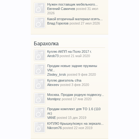
Нужен поставщик мебельного...
Евгений Самичев
posted
31 июл
2026
Какой вторичный материал взять...
Влад Горелов
posted
27 июл 2026
Барахолка
Куплю АКПП на Поло 2017 г.
Airob73
posted
21 май 2020
Продам новые задние пружины
VW...
Zlodey_krsk
posted
9 фев 2020
Куплю двигатель cfna
Alexeev
posted
3 фев 2020
Москва. Продам родную подвеску...
Montipnz
posted
17 янв 2020
Продам комплект для ТО 1.6 (110
лс)
VANE
posted
15 дек 2019
КУПЛЮ Крышку/кожух на зеркало...
Nikrom76
posted
22 ноя 2019