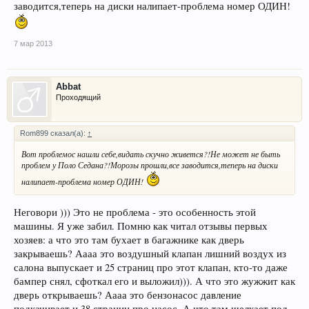
заводится,теперь на диски налипает-проблема номер ОДИН!
7 мар 2013
Abbat
Проходящий
Rom899 сказал(а):
↑
Вот проблемос нашли себе,видать скучно живется?!Не может не быть
проблем у Поло Седана?!Морозы прошли,все заводится,теперь на диски
налипает-проблема номер ОДИН!
Неговори ))) Это не проблема - это особенность этой
машины. Я уже забил. Помню как читал отзывы первых
хозяев: а что это там бухает в багажнике как дверь
закрываешь? Аааа это воздушный клапан лишний воздух из
салона выпускает и 25 страниц про этот клапан, кто-то даже
бампер снял, сфоткал его и выложил))). А что это жужжит как
дверь открываешь? Аааа это бензонасос давление
подкачивает и 38 страниц про насос. А что там щелкает под