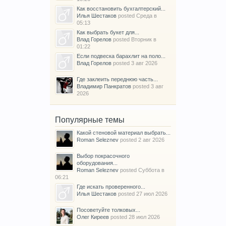
Как восстановить бухгалтерский...
Илья Шестаков
posted
Среда в
05:13
Как выбрать букет для...
Влад Горелов
posted
Вторник в
01:22
Если подвеска барахлит на поло...
Влад Горелов
posted
3 авг 2026
Где заклеить переднюю часть...
Владимир Панкратов
posted
3 авг
2026
Популярные темы
Какой стеновой материал выбрать...
Roman Seleznev
posted
2 авг 2026
Выбор покрасочного
оборудования...
Roman Seleznev
posted
Суббота в
06:21
Где искать проверенного...
Илья Шестаков
posted
27 июл 2026
Посоветуйте толковых...
Олег Киреев
posted
28 июл 2026