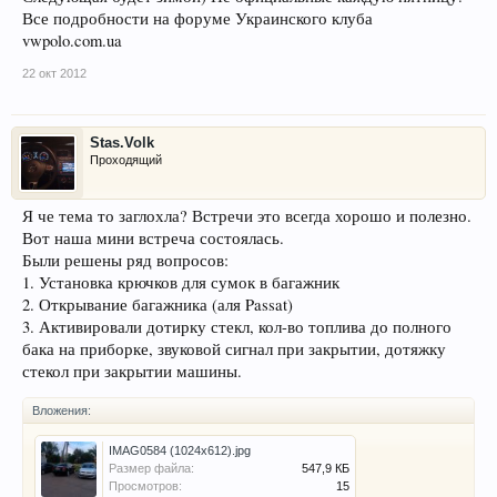
Все подробности на форуме Украинского клуба
vwpolo.com.ua
22 окт 2012
Stas.Volk
Проходящий
Я че тема то заглохла? Встречи это всегда хорошо и полезно.
Вот наша мини встреча состоялась.
Были решены ряд вопросов:
1. Установка крючков для сумок в багажник
2. Открывание багажника (аля Passat)
3. Активировали дотирку стекл, кол-во топлива до полного
бака на приборке, звуковой сигнал при закрытии, дотяжку
стекол при закрытии машины.
Вложения:
IMAG0584 (1024x612).jpg
Размер файла:
547,9 КБ
Просмотров:
15