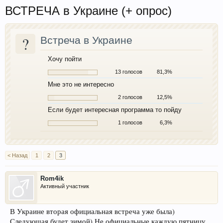
ВСТРЕЧА в Украине (+ опрос)
?
Встреча в Украине
Хочу пойти
13 голосов
81,3%
Мне это не интересно
2 голосов
12,5%
Если будет интересная программа то пойду
1 голосов
6,3%
< Назад
1
2
3
Rom4ik
Активный участник
В Украине вторая официальная встреча уже была)
Следующая будет зимой) Не официальные каждую пятницу.