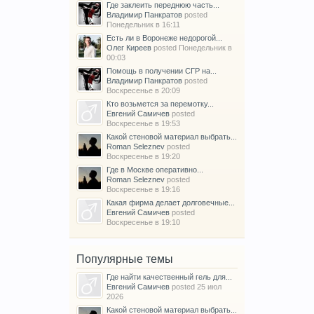
Где заклеить переднюю часть...
Владимир Панкратов
posted
Понедельник в 16:11
Есть ли в Воронеже недорогой...
Олег Киреев
posted
Понедельник в
00:03
Помощь в получении СГР на...
Владимир Панкратов
posted
Воскресенье в 20:09
Кто возьмется за перемотку...
Евгений Самичев
posted
Воскресенье в 19:53
Какой стеновой материал выбрать...
Roman Seleznev
posted
Воскресенье в 19:20
Где в Москве оперативно...
Roman Seleznev
posted
Воскресенье в 19:16
Какая фирма делает долговечные...
Евгений Самичев
posted
Воскресенье в 19:10
Популярные темы
Где найти качественный гель для...
Евгений Самичев
posted
25 июл
2026
Какой стеновой материал выбрать...