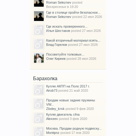
Roman Seleznev
posted
Воскресенье в 19:20
Где в столице пройти безопасное...
Roman Seleznev
posted
22 июл 2026
Где искать проверенного...
Илья Шестаков
posted
27 июл 2026
Какой вторичный материал взять...
Влад Горелов
posted
27 июл 2026
Посоветуйте толковых...
Олег Киреев
posted
28 июл 2026
Барахолка
Куплю АКПП на Поло 2017 г.
Airob73
posted
21 май 2020
Продам новые задние пружины
VW...
Zlodey_krsk
posted
9 фев 2020
Куплю двигатель cfna
Alexeev
posted
3 фев 2020
Москва. Продам родную подвеску...
Montipnz
posted
17 янв 2020