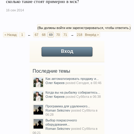
сколько такие стоят примерно в мск?
16 сен 2014
(Вы должны войти или зарегистрироваться, чтобы ответить.)
< Назад
1
←
67
68
69
70
71
→
218
Вперёд >
Вход
Последние темы
Как автоматизировать продажу и...
Олег Киреев
posted
Сегодня, в 00:46
Когда вы на рыбалку собираетесь...
Олег Киреев
posted
Суббота в 06:38
Программа для удаленного...
Roman Seleznev
posted
Суббота в
06:28
Выбор покрасочного
оборудования...
Roman Seleznev
posted
Суббота в
06:21