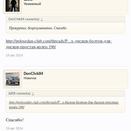
Уважаемый
DenChik84 сказал(а):
↑
Прокрутил, безрезультатно. Спасибо
http://polosedan-club.com/threads/Р...х-дисков-болтов-для-
дисков-простав-колец.196/
19 авг 2014
DenChik84
Новичок
ШЕВ сказал(а):
↑
http://polosedan-club.com/threads/Р...х-дисков-болтов-для-дисков-простав-
колец.196/
Спасибо!
19 авг 2014