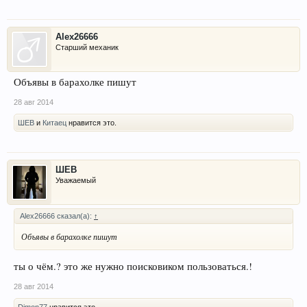
Alex26666
Старший механик
Объявы в барахолке пишут
28 авг 2014
ШЕВ
и
Китаец
нравится это.
ШЕВ
Уважаемый
Alex26666 сказал(а):
↑
Объявы в барахолке пишут
ты о чём.? это же нужно поисковиком пользоваться.!
28 авг 2014