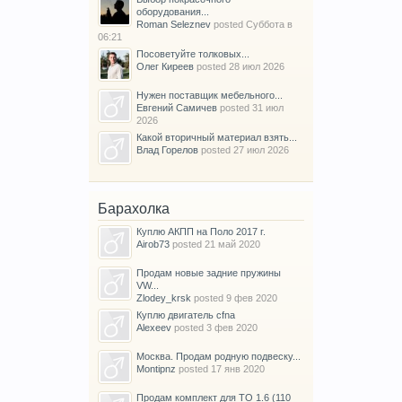
оборудования...
Roman Seleznev
posted
Суббота в
06:21
Посоветуйте толковых...
Олег Киреев
posted
28 июл 2026
Нужен поставщик мебельного...
Евгений Самичев
posted
31 июл
2026
Какой вторичный материал взять...
Влад Горелов
posted
27 июл 2026
Барахолка
Куплю АКПП на Поло 2017 г.
Airob73
posted
21 май 2020
Продам новые задние пружины
VW...
Zlodey_krsk
posted
9 фев 2020
Куплю двигатель cfna
Alexeev
posted
3 фев 2020
Москва. Продам родную подвеску...
Montipnz
posted
17 янв 2020
Продам комплект для ТО 1.6 (110