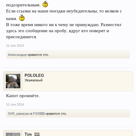
подозрительным.
Если ссылки на наши поездки неубедительны, то велком с
нами.
В тоже время никого ни к чему не принуждаю. Разместил
здесь это сообщение на пробу, вдруг кто поверит и
присоединится
11 сен 2014
Александыр
нравится это.
POLOLEG
Уважаемый
Капот промнёте.
11 сен 2014
SVR
,
рамазан
и
F0X$$$
нравится это.
Tim_111