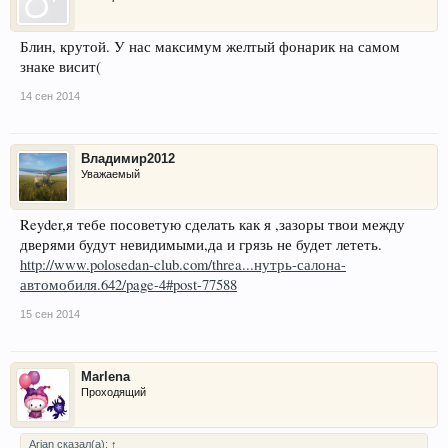
Блин, крутой. У нас максимум желтый фонарик на самом
знаке висит(
14 сен 2014
Владимир2012
Уважаемый
Reyder,я тебе посоветую сделать как я ,зазоры твои между
дверями будут невидимыми,да и грязь не будет лететь.
http://www.polosedan-club.com/threa...нутрь-салона-
автомобиля.642/page-4#post-77588
15 сен 2014
Marlena
Проходящий
Arian сказал(а):
↑