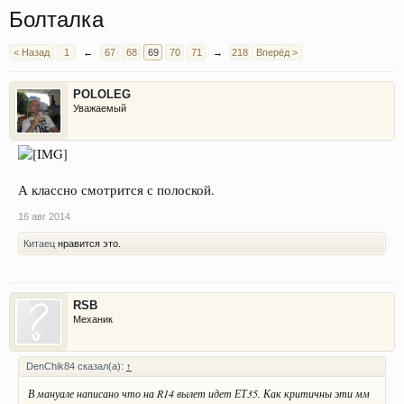
Болталка
< Назад
1
←
67
68
69
70
71
→
218
Вперёд >
POLOLEG
Уважаемый
А классно смотрится с полоской.
16 авг 2014
Китаец
нравится это.
RSB
Механик
DenChik84 сказал(а):
↑
В мануале написано что на R14 вылет идет ЕТ35. Как критичны эти мм