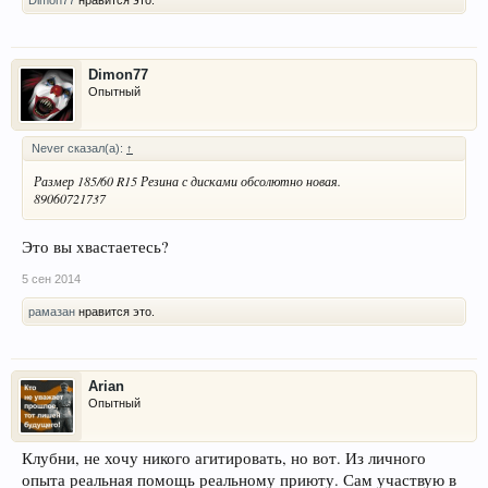
Dimon77
нравится это.
Dimon77
Опытный
Never сказал(а):
↑
Размер 185/60 R15 Резина с дисками обсолютно новая.
89060721737
Это вы хвастаетесь?
5 сен 2014
рамазан
нравится это.
Arian
Опытный
Клубни, не хочу никого агитировать, но вот. Из личного
опыта реальная помощь реальному приюту. Сам участвую в