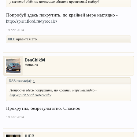
у вылета? Ребята помогите сделать правильный выбор?
Попробуй здесь покрутить, по крайней мере наглядно -
http://spirit.fiord.ru/tyrecalc/
19 авг 2014
ШЕВ
нравится это.
DenChik84
Новичок
RSB сказал(а):
↑
Попробуй здесь покрутить, по крайней мере наглядно -
http://spirit.fiord.ru/tyrecalc/
Прокрутил, безрезультатно. Спасибо
19 авг 2014
ШЕВ