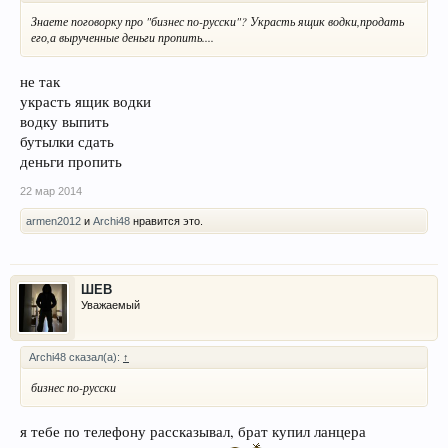
Знаете поговорку про "бизнес по-русски"? Украсть ящик водки,продать
его,а вырученные деньги пропить....
не так
украсть ящик водки
водку выпить
бутылки сдать
деньги пропить
22 мар 2014
armen2012
и
Archi48
нравится это.
ШЕВ
Уважаемый
Archi48 сказал(а):
↑
бизнес по-русски
я тебе по телефону рассказывал, брат купил ланцера