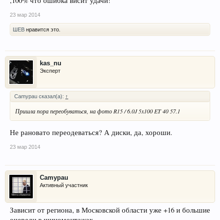
,100% что ошибка висит удачи!
23 мар 2014
ШЕВ
нравится это.
kas_nu
Эксперт
Camypau сказал(а):
↑
Пришла пора переобуваться, на фото R15 / 6.0J 5x100 ET 40 57.1
Не рановато переодеваться? А диски, да, хороши.
23 мар 2014
Camypau
Активный участник
Зависит от региона, в Московской области уже +16 и большие
очереди в шиномонтажах.