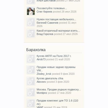
Илья Шестаков
posted
27 июл 2026
Посоветуйте толковых...
Олег Киреев
posted
28 июл 2026
Нужен поставщик мебельного...
Евгений Самичев
posted
31 июл
2026
Какой вторичный материал взять...
Влад Горелов
posted
27 июл 2026
Барахолка
Куплю АКПП на Поло 2017 г.
Airob73
posted
21 май 2020
Продам новые задние пружины
VW...
Zlodey_krsk
posted
9 фев 2020
Куплю двигатель cfna
Alexeev
posted
3 фев 2020
Москва. Продам родную подвеску...
Montipnz
posted
17 янв 2020
Продам комплект для ТО 1.6 (110
лс)
VANE
posted
15 дек 2019