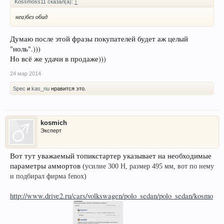
Kossmoss11 сказал(а):
↑
неа)без обид
Думаю после этой фразы покупателей будет аж целый
"ноль".)))
Но всё же удачи в продаже)))
24 мар 2014
Spec
и
kas_nu
нравится это.
kosmich
Эксперт
Вот тут уважаемый топикстартер указывает на необходимые
параметры аммортов (
усилие 300 Н, размер 495 мм, вот по нему
и подбирал фирма fenox)
http://www.drive2.ru/cars/volkswagen/polo_sedan/polo_sedan/kosmo