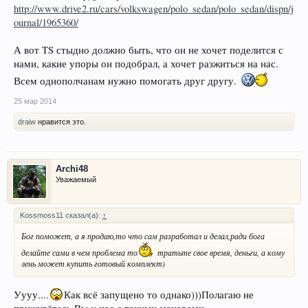
http://www.drive2.ru/cars/volkswagen/polo_sedan/polo_sedan/dispn/j
ournal/1965360/
А вот TS стыдно должно быть, что он не хочет поделится с
нами, какие упоры он подобрал, а хочет разжиться на нас.
Всем однополчанам нужно помогать друг другу.
25 мар 2014
draiw
нравится это.
Archi48
Уважаемый
Kossmoss11 сказал(а):
↑
Бог поможет, а я продаю,то что сам разработал и делал,ради бога
делайте сами в чем проблема то
тратьте свое время, деньги, а кому
лень может купить готовый комплект)
Уууу....
Как всё запущено то однако)))Полагаю не