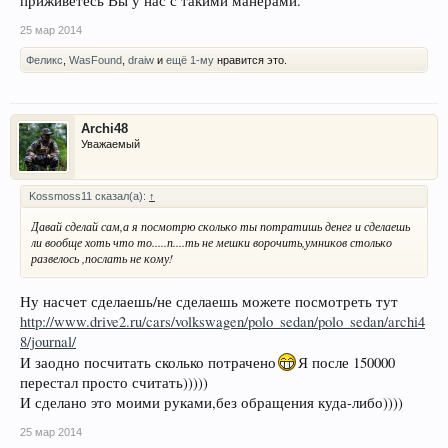
приживётесь Вы у нас с такими манерами.
25 мар 2014
Феликс
,
WasFound
,
draiw
и
ещё 1-му
нравится это.
Archi48
Уважаемый
Kossmoss11 сказал(а):
↑
Давай сделай сам,а я посмотрю сколько ты потратишь денег и сделаешь
ли вообще хоть что то.....п....ть не мешки ворочить,умников столько
развелось ,послать не кому!
Ну насчет сделаешь/не сделаешь можете посмотреть тут
http://www.drive2.ru/cars/volkswagen/polo_sedan/polo_sedan/archi4
8/journal/
И заодно посчитать сколько потрачено
Я после 150000
перестал просто считать)))))
И сделано это моими руками,без обращения куда-либо))))
25 мар 2014