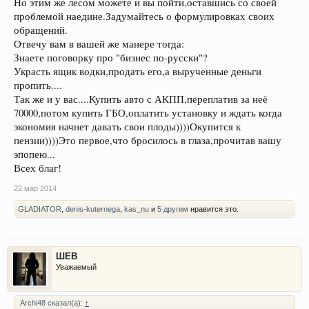
Но этим же лесом можете и вы пойти,оставшись со своей
проблемой наедине.Задумайтесь о формулировках своих
обращений.
Отвечу вам в вашей же манере тогда:
Знаете поговорку про "бизнес по-русски"?
Украсть ящик водки,продать его,а вырученные деньги
пропить....
Так же и у вас....Купить авто с АКПП,переплатив за неё
70000,потом купить ГБО,оплатить установку и ждать когда
экономия начнет давать свои плоды))))Окупится к
пензии))))Это первое,что бросилось в глаза,прочитав вашу
эпопею...
Всех благ!
22 мар 2014
GLADIATOR
,
denis-kuternega
,
kas_nu
и
5 другим
нравится это.
ШЕВ
Уважаемый
Archi48 сказал(а):
↑