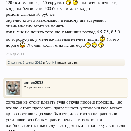
120т.км. машине,+-50 скрутили
, на газу, колец нет,
когда на бензине по 300 без капиталки ходят
ремонт движки 50 рублёв
окуенно кто-то наэкономил, а малому ща встревай..
очень многим этого не понять
как и мне не понять того,шо у машины расход 6.5-7.5, 8.5-9
по городу,(так у меня аж патенза нет-нет пищит
) и это
дорого
.? блин, ходи тогда на автобус
...
23 мар 2014
Странник 2
,
armen2012
и
Archi48
нравится это.
armen2012
Старший механик
согласен не стоит плевать туда откуда просеш помощи.....но
все же .стоит проверить правельность установки газа может
криво поставили ,всякое бывает ,может из за неправильной
установке газа блок управлением двигателя глючит , а
вообще стоит в таких случаех сделать диагностику двигателя