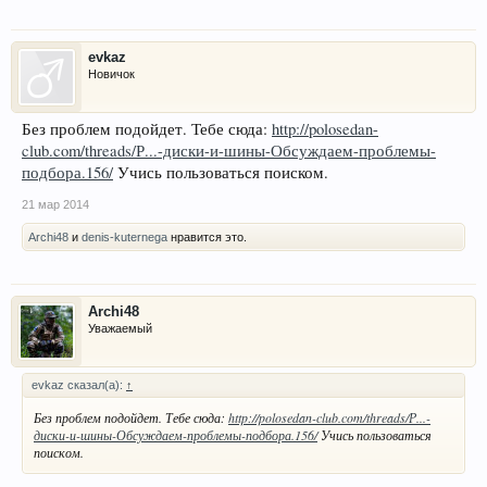
evkaz
Новичок
Без проблем подойдет. Тебе сюда:
http://polosedan-
club.com/threads/Р...-диски-и-шины-Обсуждаем-проблемы-
подбора.156/
Учись пользоваться поиском.
21 мар 2014
Archi48
и
denis-kuternega
нравится это.
Archi48
Уважаемый
evkaz сказал(а):
↑
Без проблем подойдет. Тебе сюда:
http://polosedan-club.com/threads/Р...-
диски-и-шины-Обсуждаем-проблемы-подбора.156/
Учись пользоваться
поиском.