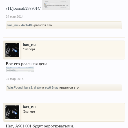
s11/journal/2988014/
24 мар 2014
kas_nu
и
Archi48
нравится это.
kas_nu
Эксперт
Вот его реальная цена
24 мар 2014
WasFound
,
burs2
,
draiw
и
ещё 1-му
нравится это.
kas_nu
Эксперт
Нет, А901 001 будут коротковатыми.