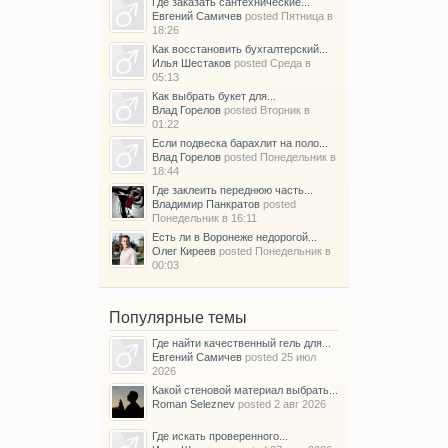
Где заказать сантехнические...
Евгений Самичев
posted
Пятница в
18:26
Как восстановить бухгалтерский...
Илья Шестаков
posted
Среда в
05:13
Как выбрать букет для...
Влад Горелов
posted
Вторник в
01:22
Если подвеска барахлит на поло...
Влад Горелов
posted
Понедельник в
18:44
Где заклеить переднюю часть...
Владимир Панкратов
posted
Понедельник в 16:11
Есть ли в Воронеже недорогой...
Олег Киреев
posted
Понедельник в
00:03
Популярные темы
Где найти качественный гель для...
Евгений Самичев
posted
25 июл
2026
Какой стеновой материал выбрать...
Roman Seleznev
posted
2 авг 2026
Где искать проверенного...