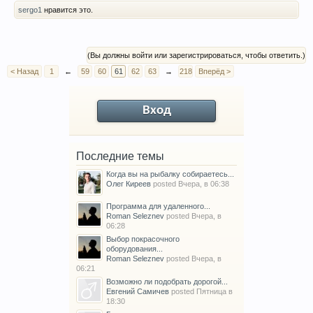
sergo1
нравится это.
(Вы должны войти или зарегистрироваться, чтобы ответить.)
< Назад
1
←
59
60
61
62
63
→
218
Вперёд >
Вход
Последние темы
Когда вы на рыбалку собираетесь...
Олег Киреев
posted
Вчера, в 06:38
Программа для удаленного...
Roman Seleznev
posted
Вчера, в
06:28
Выбор покрасочного
оборудования...
Roman Seleznev
posted
Вчера, в
06:21
Возможно ли подобрать дорогой...
Евгений Самичев
posted
Пятница в
18:30