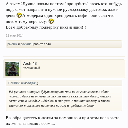
А зачем?Лучше новым постом "пронубить"-авось кто-нибудь
подскажет,направит в нужное русло,ссылку даст,мож даж и
денег
А модерам один хрен делать нефиг-они если что
потом тему перенесут
Всем добра-тему подвергну инквизиции!!!
21 мар 2014
pivchik
и
povlark
нравится это.
Archi48
Уважаемый
Rail1988 сказал(а):
↑
P.S умников которые будут говорить что из-за газа можете идти
лесом.. и даже не отвечать. т.к на газу я езже не так долго, масло и
свечи меняю каждые 7-8000км и это уже 7 машина на газу. и много
знакомых таксистов на полике на газу и проблем не было.
Вы обращаетесь к людям за помощью и при этом посылаете
их же изначально лесом....