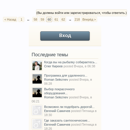
(Вы должны войти или зарегистрироваться, чтобы ответить.)
< Назад
1
←
58
59
60
61
62
→
218
Вперёд >
Вход
Последние темы
Когда вы на рыбалку собираетесь...
Олег Киреев
posted
Вчера, в 06:38
Программа для удаленного...
Roman Seleznev
posted
Вчера, в
06:28
Выбор покрасочного
оборудования...
Roman Seleznev
posted
Вчера, в
06:21
Возможно ли подобрать дорогой...
Евгений Самичев
posted
Пятница в
18:30
Где заказать сантехнические...
Евгений Самичев
posted
Пятница в
18:26