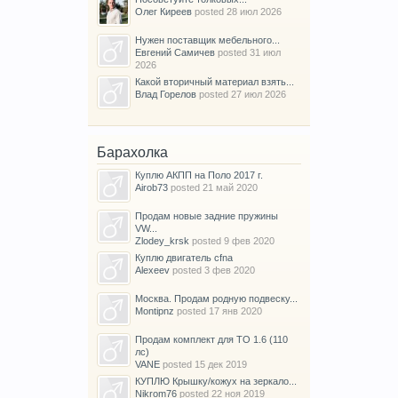
Олег Киреев
posted
28 июл 2026
Нужен поставщик мебельного...
Евгений Самичев
posted
31 июл
2026
Какой вторичный материал взять...
Влад Горелов
posted
27 июл 2026
Барахолка
Куплю АКПП на Поло 2017 г.
Airob73
posted
21 май 2020
Продам новые задние пружины
VW...
Zlodey_krsk
posted
9 фев 2020
Куплю двигатель cfna
Alexeev
posted
3 фев 2020
Москва. Продам родную подвеску...
Montipnz
posted
17 янв 2020
Продам комплект для ТО 1.6 (110
лс)
VANE
posted
15 дек 2019
КУПЛЮ Крышку/кожух на зеркало...
Nikrom76
posted
22 ноя 2019