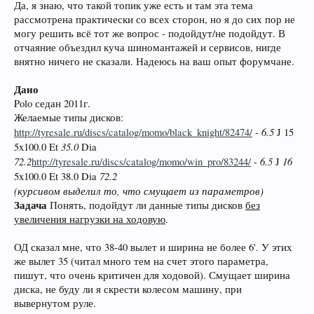
Да, я знаю, что такой топик уже есть и там эта тема
рассмотрена практически со всех сторон, но я до сих пор не
могу решить всё тот же вопрос - подойдут/не подойдут. В
отчаяние объездил куча шиномантажей и сервисов, нигде
внятно ничего не сказали. Надеюсь на ваш опыт форумчане.
Дано
Polo седан 2011г.
Желаемые типы дисков:
6.5
http://tyresale.ru/discs/catalog/momo/black_knight/82474/
-
J 15
35.0
5x100.0 Et
Dia
72.2
6.5
16
http://tyresale.ru/discs/catalog/momo/win_pro/83244/
-
J
72.2
5x100.0 Et 38.0 Dia
(курсивом выделил то, что смущает из параметров)
Задача
Понять, подойдут ли данные типы дисков
без
увеличения нагрузки на ходовую
.
ОД сказал мне, что 38-40 вылет и ширина не более 6'. У этих
же вылет 35 (читал много тем на счет этого параметра,
пишут, что очень критичен для ходовой). Смущает ширина
диска, не буду ли я скрести колесом машину, при
вывернутом руле.