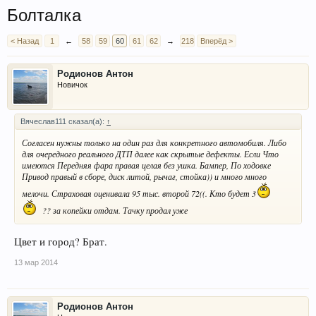
Болталка
< Назад
1
←
58
59
60
61
62
→
218
Вперёд >
Родионов Антон
Новичок
Вячеслав111 сказал(а):
↑
Согласен нужны только на один раз для конкретного автомобиля. Либо
для очередного реального ДТП далее как скрытые дефекты. Если Что
имеются Передняя фара правая целая без ушка. Бампер, По ходовке
Привод правый в сборе, диск литой, рычаг, стойка)) и много много
мелочи. Страховая оценивала 95 тыс. второй 72((. Кто будет 3
?? за копейки отдам. Тачку продал уже
Цвет и город? Брат.
13 мар 2014
Родионов Антон