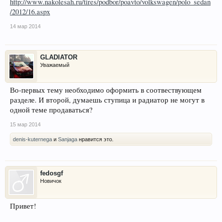
http://www.nakolesah.ru/tires/podbor/poavto/volkswagen/polo_sedan
/2012/16.aspx
14 мар 2014
GLADIATOR
Уважаемый
Во-первых тему необходимо оформить в соотвествующем
разделе. И второй, думаешь ступица и радиатор не могут в
одной теме продаваться?
15 мар 2014
denis-kuternega
и
Sanjaga
нравится это.
fedosgf
Новичок
Привет!