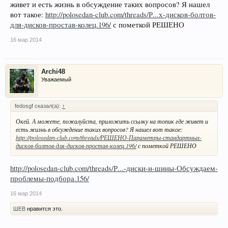
живет и есть жизнь в обсуждение таких вопросов? Я нашел
вот такое:
http://polosedan-club.com/threads/Р...х-дисков-болтов-
для-дисков-простав-колец.196/
с пометкой РЕШЕНО
16 мар 2014
Archi48
Уважаемый
fedosgf сказал(а):
↑
Окей. А можете, пожалуйста, приложить ссылку на топик где живет и
есть жизнь в обсуждение таких вопросов? Я нашел вот такое:
http://polosedan-club.com/threads/РЕШЕНО-Параметры-стандартных-
дисков-болтов-для-дисков-простав-колец.196/
с пометкой РЕШЕНО
http://polosedan-club.com/threads/Р...-диски-и-шины-Обсуждаем-
проблемы-подбора.156/
16 мар 2014
ШЕВ
нравится это.