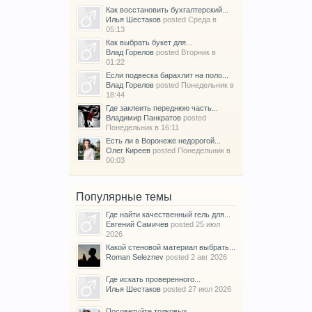
Как восстановить бухгалтерский...
Илья Шестаков
posted
Среда в
05:13
Как выбрать букет для...
Влад Горелов
posted
Вторник в
01:22
Если подвеска барахлит на поло...
Влад Горелов
posted
Понедельник в
18:44
Где заклеить переднюю часть...
Владимир Панкратов
posted
Понедельник в 16:11
Есть ли в Воронеже недорогой...
Олег Киреев
posted
Понедельник в
00:03
Популярные темы
Где найти качественный гель для...
Евгений Самичев
posted
25 июл
2026
Какой стеновой материал выбрать...
Roman Seleznev
posted
2 авг 2026
Где искать проверенного...
Илья Шестаков
posted
27 июл 2026
Посоветуйте толковых...