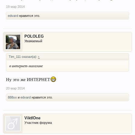
19 мар 2014
edvard
нравится это.
POLOLEG
Уважаемый
Tim_111 сказал(а):
↑
в интернет-магазине
Ну это же ИНТЕРНЕТ
20 мар 2014
888xx
и
edvard
нравится это.
ViktIOne
Участник форума