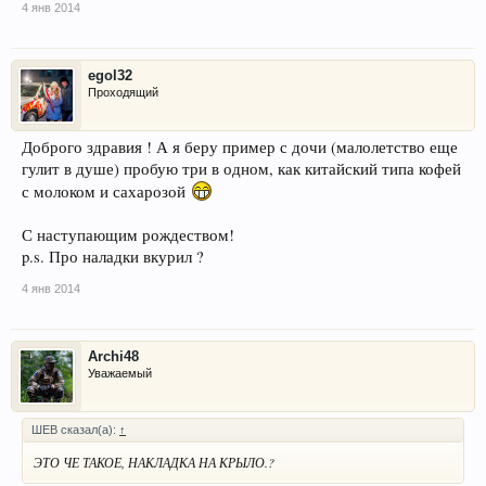
4 янв 2014
egol32
Проходящий
Доброго здравия ! А я беру пример с дочи (малолетство еще
гулит в душе) пробую три в одном, как китайский типа кофей
с молоком и сахарозой
С наступающим рождеством!
p.s. Про наладки вкурил ?
4 янв 2014
Archi48
Уважаемый
ШЕВ сказал(а):
↑
ЭТО ЧЕ ТАКОЕ, НАКЛАДКА НА КРЫЛО.?