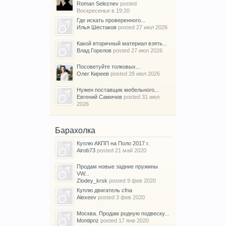
Roman Seleznev
posted
Воскресенье в 19:20
Где искать проверенного...
Илья Шестаков
posted
27 июл 2026
Какой вторичный материал взять...
Влад Горелов
posted
27 июл 2026
Посоветуйте толковых...
Олег Киреев
posted
28 июл 2026
Нужен поставщик мебельного...
Евгений Самичев
posted
31 июл
2026
Барахолка
Куплю АКПП на Поло 2017 г.
Airob73
posted
21 май 2020
Продам новые задние пружины
VW...
Zlodey_krsk
posted
9 фев 2020
Куплю двигатель cfna
Alexeev
posted
3 фев 2020
Москва. Продам родную подвеску...
Montipnz
posted
17 янв 2020