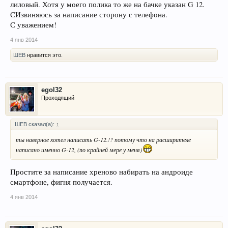
лиловый. Хотя у моего полика то же на бачке указан G 12.
СИзвиняюсь за написание сторону с телефона.
С уважением!
4 янв 2014
ШЕВ
нравится это.
egol32
Проходящий
ШЕВ сказал(а):
↑
ты наверное хотел написать G-12.!? потому что на расширителе
написано именно G-12, (по крайней мере у меня)
Простите за написание хреново набирать на андроиде
смартфоне, фигня получается.
4 янв 2014