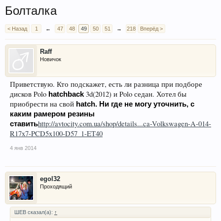
Болталка
< Назад
1
←
47
48
49
50
51
→
218
Вперёд >
Raff
Новичок
Приветствую. Кто подскажет, есть ли разница при подборе
дисков Polo
3d(2012) и Polo седан. Хотел бы
hatchback
приобрести на свой
hatch. Ни где не могу уточнить, с
каким рамером резины
http://avtocity.com.ua/shop/details...ca-Volkswagen-A-014-
ставить
R17x7-PCD5x100-D57_1-ET40
4 янв 2014
egol32
Проходящий
ШЕВ сказал(а):
↑