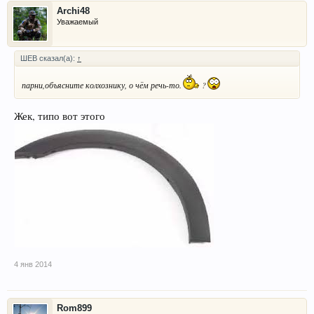
Archi48
Уважаемый
ШЕВ сказал(а):
↑
парни,объясните колхознику, о чём речь-то.
?
Жек, типо вот этого
4 янв 2014
Rom899