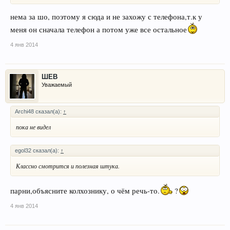
нема за шо, поэтому я сюда и не захожу с телефона,т.к у
меня он сначала телефон а потом уже все остальное
4 янв 2014
ШЕВ
Уважаемый
Archi48 сказал(а):
↑
пока не видел
egol32 сказал(а):
↑
Классно смотрится и полезная штука.
парни,объясните колхознику, о чём речь-то.
?
4 янв 2014