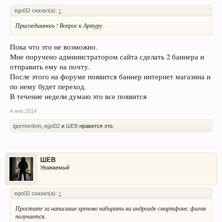
egol32 сказал(а):
↑
Присоединяюсь ! Вопрос к Артуру .
Пока что это не возможно.
Мне поручено администратором сайта сделать 2 баннера и
отправить ему на почту.
После этого на форуме появится баннер интернет магазина и
по нему будет переход.
В течение недели думаю это все появится
4 янв 2014
igormordvin
,
egol32
и
ШЕВ
нравится это.
ШЕВ
Уважаемый
egol32 сказал(а):
↑
Простите за написание хреново набирать на андроиде смартфоне, фигня
получается.