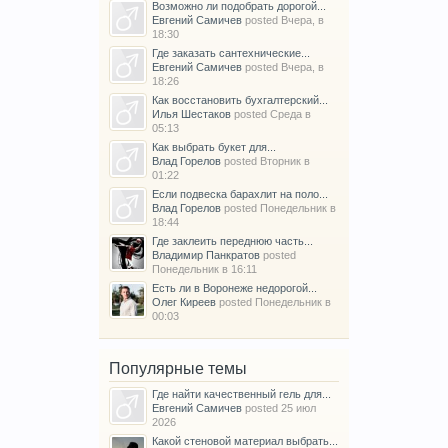
Возможно ли подобрать дорогой...
Евгений Самичев
posted
Вчера, в
18:30
Где заказать сантехнические...
Евгений Самичев
posted
Вчера, в
18:26
Как восстановить бухгалтерский...
Илья Шестаков
posted
Среда в
05:13
Как выбрать букет для...
Влад Горелов
posted
Вторник в
01:22
Если подвеска барахлит на поло...
Влад Горелов
posted
Понедельник в
18:44
Где заклеить переднюю часть...
Владимир Панкратов
posted
Понедельник в 16:11
Есть ли в Воронеже недорогой...
Олег Киреев
posted
Понедельник в
00:03
Популярные темы
Где найти качественный гель для...
Евгений Самичев
posted
25 июл
2026
Какой стеновой материал выбрать...