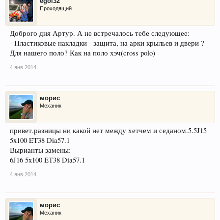
egol32
Проходящий
Доброго дня Артур. А не встречалось тебе следующее:
- Пластиковые накладки - защита, на арки крыльев и двери ?
Для нашего поло? Как на поло хэч(cross polo)
4 янв 2014
морис
Механик
привет.разницы ни какой нет между хетчем и седаном.5.5J15
5x100 ET38 Dia57.1
Вырианты замены:
6J16 5x100 ET38 Dia57.1
4 янв 2014
морис
Механик