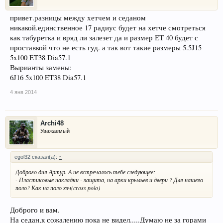
привет.разницы между хетчем и седаном
никакой.единственное 17 радиус будет на хетче смотреться
как табуретка и вряд ли залезет да и размер ЕТ 40 будет с
проставкой что не есть гуд. а так вот такие размеры 5.5J15
5x100 ET38 Dia57.1
Вырианты замены:
6J16 5x100 ET38 Dia57.1
4 янв 2014
Archi48
Уважаемый
egol32 сказал(а):
↑
Доброго дня Артур. А не встречалось тебе следующее:
- Пластиковые накладки - защита, на арки крыльев и двери ? Для нашего
поло? Как на поло хэч(cross polo)
Доброго и вам.
На седан,к сожалению пока не видел.....Думаю не за горами