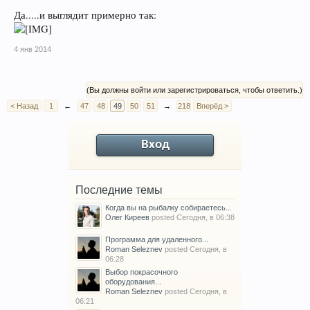
Да.....и выглядит примерно так:
4 янв 2014
(Вы должны войти или зарегистрироваться, чтобы ответить.)
< Назад
1
←
47
48
49
50
51
→
218
Вперёд >
Вход
Последние темы
Когда вы на рыбалку собираетесь...
Олег Киреев
posted
Сегодня, в 06:38
Программа для удаленного...
Roman Seleznev
posted
Сегодня, в
06:28
Выбор покрасочного
оборудования...
Roman Seleznev
posted
Сегодня, в
06:21