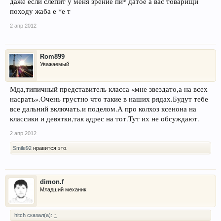
даже если слепит у меня зрение пи* датое а вас товарищи
походу жаба е *е т
2 апр 2012
Rom899
Уважаемый
Мда,типичный представитель класса «мне звездато,а на всех
насрать».Очень грустно что такие в наших рядах.Будут тебе
все дальний включать.и поделом.А про колхоз ксенона на
классики и девятки,так адрес на тот.Тут их не обсуждают.
2 апр 2012
Smile92
нравится это.
dimon.f
Младший механик
hitch сказал(а):
↑