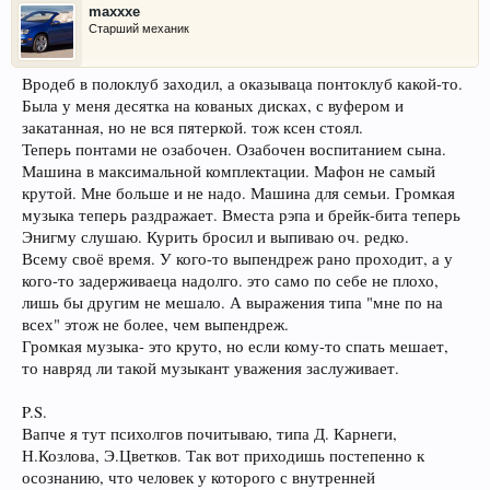
maxxxe
Старший механик
Вродеб в полоклуб заходил, а оказываца понтоклуб какой-то.
Была у меня десятка на кованых дисках, с вуфером и
закатанная, но не вся пятеркой. тож ксен стоял.
Теперь понтами не озабочен. Озабочен воспитанием сына.
Машина в максимальной комплектации. Мафон не самый
крутой. Мне больше и не надо. Машина для семьи. Громкая
музыка теперь раздражает. Вместа рэпа и брейк-бита теперь
Энигму слушаю. Курить бросил и выпиваю оч. редко.
Всему своё время. У кого-то выпендреж рано проходит, а у
кого-то задерживаеца надолго. это само по себе не плохо,
лишь бы другим не мешало. А выражения типа "мне по на
всех" этож не более, чем выпендреж.
Громкая музыка- это круто, но если кому-то спать мешает,
то навряд ли такой музыкант уважения заслуживает.
P.S.
Вапче я тут психолгов почитываю, типа Д. Карнеги,
Н.Козлова, Э.Цветков. Так вот приходишь постепенно к
осознанию, что человек у которого с внутренней