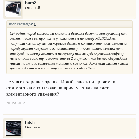
burs2
Опытный
hitch сказал(а):
↑
бл* ребят народ ставит на класики и деветки десятки которые ппц как
слепят чтоже вы про них не у поминаете а поповоду КОЛХОЗА вы
попутали ксенон куплен за хорошие деньги я конешно это писал половина
народу мутит какуюто хню на магнитолу чтобы читало шлешку вот
это бред .на тачку хватило а на музыку нет не буду скрывать мафан у
меня стоит за 50 тр .а колхоз это за 2 и думают как бы его обгреидить
мне лично по х на встречные машины с ксеноном даже если слепит у меня
зрение пи* датое а вас товарищи походу жаба е *е т
не у всех хорошее зрение. И жаба здесь ни причем, и
стоимость ксенона тоже ни причем. А как на счет
элементарного уважения?
20 ноя 2012
hitch
Опытный