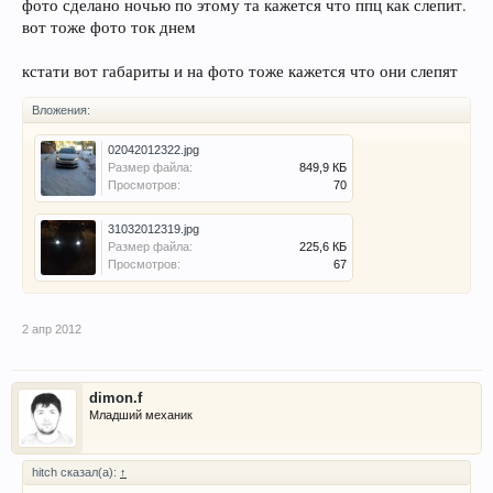
фото сделано ночью по этому та кажется что ппц как слепит.
вот тоже фото ток днем
кстати вот габариты и на фото тоже кажется что они слепят
Вложения:
02042012322.jpg
Размер файла:
849,9 КБ
Просмотров:
70
31032012319.jpg
Размер файла:
225,6 КБ
Просмотров:
67
2 апр 2012
dimon.f
Младший механик
hitch сказал(а):
↑