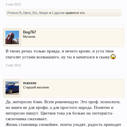
3 апр 2012
Proteus76
,
Djinni_911
,
Stinger
и
2 другим
нравится это.
Dog767
Механик
В твоих речах только правда, и нечего кроме, и уста твои
глаголят устами всевышнего, ну ты и начитался я скажу
3 апр 2012
maxxxe
Старший механик
Да, интересно блин. Всем рекомендую. Это проф. психологи,
но книги не для профи, а для простого народа. Понятно и
интересно пишут. Цветков тока уж больно на эзотериста-
скозочника смахивает.
Жизнь становица спокойнее. понты уходят, радость приходит