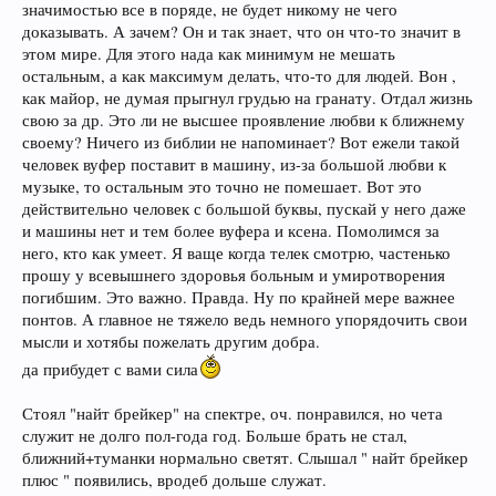
значимостью все в поряде, не будет никому не чего
доказывать. А зачем? Он и так знает, что он что-то значит в
этом мире. Для этого нада как минимум не мешать
остальным, а как максимум делать, что-то для людей. Вон ,
как майор, не думая прыгнул грудью на гранату. Отдал жизнь
свою за др. Это ли не высшее проявление любви к ближнему
своему? Ничего из библии не напоминает? Вот ежели такой
человек вуфер поставит в машину, из-за большой любви к
музыке, то остальным это точно не помешает. Вот это
действительно человек с большой буквы, пускай у него даже
и машины нет и тем более вуфера и ксена. Помолимся за
него, кто как умеет. Я ваще когда телек смотрю, частенько
прошу у всевышнего здоровья больным и умиротворения
погибшим. Это важно. Правда. Ну по крайней мере важнее
понтов. А главное не тяжело ведь немного упорядочить свои
мысли и хотябы пожелать другим добра.
да прибудет с вами сила
Стоял "найт брейкер" на спектре, оч. понравился, но чета
служит не долго пол-года год. Больше брать не стал,
ближний+туманки нормально светят. Слышал " найт брейкер
плюс " появились, вродеб дольше служат.