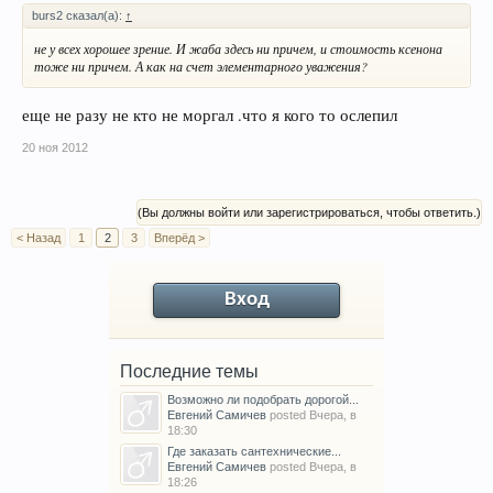
burs2 сказал(а):
↑
не у всех хорошее зрение. И жаба здесь ни причем, и стоимость ксенона
тоже ни причем. А как на счет элементарного уважения?
еще не разу не кто не моргал .что я кого то ослепил
20 ноя 2012
(Вы должны войти или зарегистрироваться, чтобы ответить.)
< Назад
1
2
3
Вперёд >
Вход
Последние темы
Возможно ли подобрать дорогой...
Евгений Самичев
posted
Вчера, в
18:30
Где заказать сантехнические...
Евгений Самичев
posted
Вчера, в
18:26