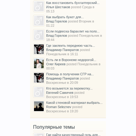
Как восстановить бухгалтерский...
Илья Шестаков
posted
Среда в
05:13
Как выбрать букет для...
Влад Горелов
posted
Вторник в
01:22
Если подвеска барахлит на поло...
Влад Горелов
posted
Понедельник в
18:44
Где заклеить переднюю часть...
Владимир Панкратов
posted
Понедельник в 16:11
Есть ли в Воронеже недорогой...
Олег Киреев
posted
Понедельник в
00:03
Помощь в получении СГР на...
Владимир Панкратов
posted
Воскресенье в 20:09
Кто возьмется за перемотку...
Евгений Самичев
posted
Воскресенье в 19:53
Какой стеновой материал выбрать...
Roman Seleznev
posted
Воскресенье в 19:20
Популярные темы
Где найти качественный гель для...