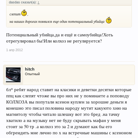
dasdas сказал(а):
↑
слепит
,
на наших дорогах появился еще один потенциальный убийца
Потенциальный убийца,да и ещё и самоубийца!Хоть
отрегулировал бы!Или колхоз не регулируется?
1 апр 2012
hitch
Опытный
бл* ребят народ ставит на класики и деветки десятки которые
ппц как слепят чтоже вы про них не у поминаете а поповоду
КОЛХОЗА вы попутали ксенон куплен за хорошие деньги я
конешно это писал половина народу мутит какуюто хню на
магнитолу чтобы читало шлешку вот это бред .на тачку
хватило а на музыку нет не буду скрывать мафан у меня
стоит за 50 тр .а колхоз это за 2 и думают как бы его
обгреидить мне лично по х на встречные машины с ксеноном