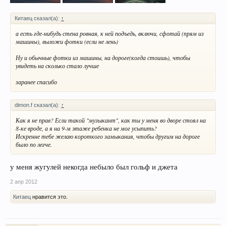
Китаец сказал(а):
↑
а есть где-нибудь стена ровная, к ней подъедь, включи, сфотай (прям из
машины), выложи фотки (если не лень)
Ну и обычные фотки из машины, на дороге(когда стоишь), чтобы
увидеть на сколько стало лучше
заранее спасибо
dimon.f сказал(а):
↑
Как я не прав? Если такой "музыкант", как ты у меня во дворе стоял на
8-ке вроде, а я на 9-м этаже ребенка не мог усыпить?
Искренне тебе желаю короткого замыкания, чтобы другим на дороге
было по легче.
у меня жугулей некогда небыло был гольф и джета
2 апр 2012
Китаец
нравится это.