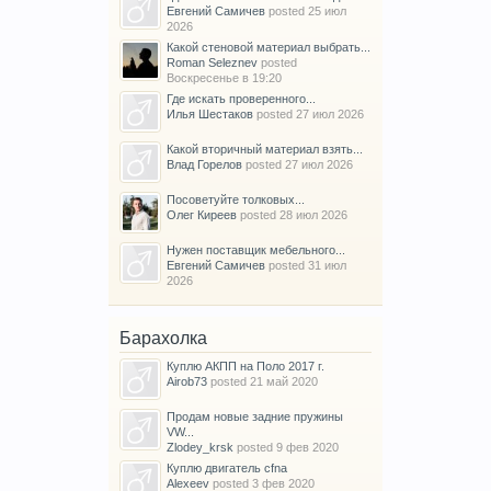
Евгений Самичев
posted
25 июл
2026
Какой стеновой материал выбрать...
Roman Seleznev
posted
Воскресенье в 19:20
Где искать проверенного...
Илья Шестаков
posted
27 июл 2026
Какой вторичный материал взять...
Влад Горелов
posted
27 июл 2026
Посоветуйте толковых...
Олег Киреев
posted
28 июл 2026
Нужен поставщик мебельного...
Евгений Самичев
posted
31 июл
2026
Барахолка
Куплю АКПП на Поло 2017 г.
Airob73
posted
21 май 2020
Продам новые задние пружины
VW...
Zlodey_krsk
posted
9 фев 2020
Куплю двигатель cfna
Alexeev
posted
3 фев 2020