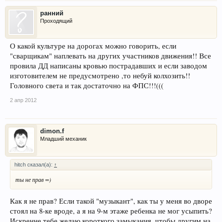
ранний
Проходящий
О какой культуре на дорогах можно говорить, если
"сварщикам" наплевать на других участников движения!! Все
провила ДД написаны кровью пострадавших и если заводом
изготовителем не предусмотрено ,то небуй колхозить!!
Головного света и так достаточно на ФПС!!!(((
2 апр 2012
dimon.f
Младший механик
hitch сказал(а):
↑
ты не прав =)
Как я не прав? Если такой "музыкант", как ты у меня во дворе
стоял на 8-ке вроде, а я на 9-м этаже ребенка не мог усыпить?
Искренне тебе желаю короткого замыкания, чтобы другим на