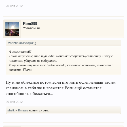
20 ноя 2012
Rom899
Уважаемый
vadzha сказал(а):
↑
А смысл какой?
Такое ощущение, что тут одни монашки собрались (святоши). Езжу с
ксеноном, убирать не собираюсь.
Хочу заметить, что так будет всегда, кто-то с ксеноном, а кто-то с
соплями. Удачи.
Ну и не обижайся потом,если кто нить ослеплёнпый твоим
ксеноном в тебя же и врежется.Если ещё останется
способность обижаться...
20 ноя 2012
shelk
и
Китаец
нравится это.