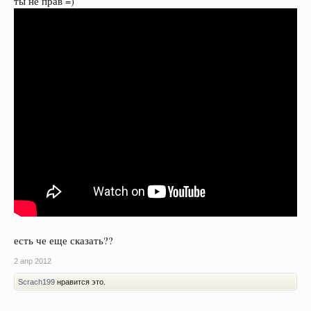
ты не прав =)
есть че еще сказать??
2 апр 2012
Scrach199
нравится это.