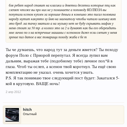
бля ребят народ ставит на класики и деветки десятки которые ппц как
слепят чтоже вы про них не у поминаете а поповоду КОЛХОЗА вы
попутали ксенон куплен за хорошие деньги я конешно это писал половина
народу мутит какуюто ху йню на магнитолу чтобы читало шлешку вот
это бред .на тачку хватило а на музыку нет не буду скрывать мафан у
меня стоит за 50 тр .а колхоз это за 2 и думают как бы его обгреидить
мне лично по х на встречные машины с ксеноном даже если слепит у меня
зрение пиз датое а вас товарищи походу жаба е бе т
Ты че думаешь, что народ тут за деньги жмется? Ты походу
форум Поло с Приорой перепутал. Я всегда лупил вам
дальним, выражая тебе (подобному тебе) личное пох*й в
глаза. Чтоб ты ослеп, а ксенон твой коротнул. Ты ещё свою
комплектацию не указал. очень хочется узнать.
P.S. Я так понимаю твое следующий пост будет: Закатался 5-
кой в круговую. ВАЩЕ ночь!
2 апр 2012
hitch
Опытный