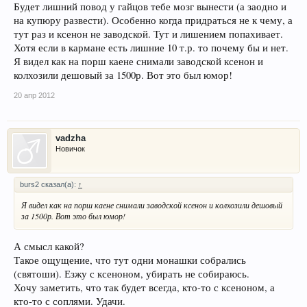
Будет лишний повод у гайцов тебе мозг вынести (а заодно и
на купюру развести). Особенно когда придраться не к чему, а
тут раз и ксенон не заводской. Тут и лишением попахивает.
Хотя если в кармане есть лишние 10 т.р. то почему бы и нет.
Я видел как на порш каене снимали заводской ксенон и
колхозили дешовый за 1500р. Вот это был юмор!
20 апр 2012
vadzha
Новичок
burs2 сказал(а):
↑
Я видел как на порш каене снимали заводской ксенон и колхозили дешовый
за 1500р. Вот это был юмор!
А смысл какой?
Такое ощущение, что тут одни монашки собрались
(святоши). Езжу с ксеноном, убирать не собираюсь.
Хочу заметить, что так будет всегда, кто-то с ксеноном, а
кто-то с соплями. Удачи.