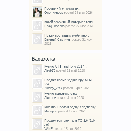
Посоветуйте толковых...
Олег Киреев
posted
28 июл 2026
Какой вторичный материал взять...
Влад Горелов
posted
27 июл 2026
Нужен поставщик мебельного...
Евгений Самичев
posted
31 июл
2026
Барахолка
Куплю АКПП на Поло 2017 г.
Airob73
posted
21 май 2020
Продам новые задние пружины
VW...
Zlodey_krsk
posted
9 фев 2020
Куплю двигатель cfna
Alexeev
posted
3 фев 2020
Москва. Продам родную подвеску...
Montipnz
posted
17 янв 2020
Продам комплект для ТО 1.6 (110
лс)
VANE
posted
15 дек 2019