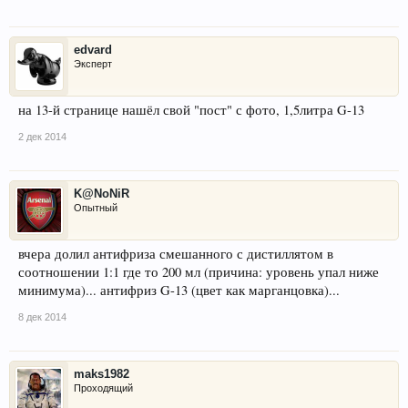
edvard
Эксперт
на 13-й странице нашёл свой "пост" с фото, 1,5литра G-13
2 дек 2014
K@NoNiR
Опытный
вчера долил антифриза смешанного с дистиллятом в
соотношении 1:1 где то 200 мл (причина: уровень упал ниже
минимума)... антифриз G-13 (цвет как марганцовка)...
8 дек 2014
maks1982
Проходящий