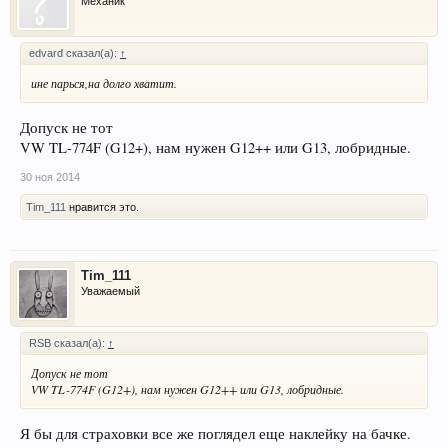
Механик
edvard сказал(а):
↑
ине парься,на долго хватит.
Допуск не тот
VW TL-774F (G12+), нам нужен G12++ или G13, лобридные.
30 ноя 2014
Tim_111
нравится это.
Tim_111
Уважаемый
RSB сказал(а):
↑
Допуск не тот
VW TL-774F (G12+), нам нужен G12++ или G13, лобридные.
Я бы для страховки все же поглядел еще наклейку на бачке.