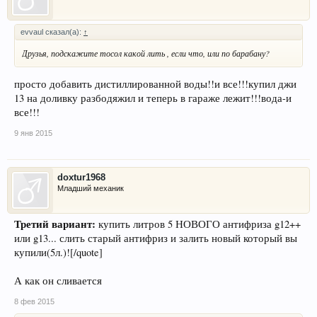
evvaul сказал(а):
↑
Друзья, подскажите тосол какой лить , если что, или по барабану?
просто добавить дистиллированной воды!!и все!!!купил джи
13 на доливку разбодяжил и теперь в гараже лежит!!!вода-и
все!!!
9 янв 2015
doxtur1968
Младший механик
Третий вариант:
купить литров 5 НОВОГО антифриза g12++
или g13... слить старый антифриз и залить новый который вы
купили(5л.)![/quote]
А как он сливается
8 фев 2015