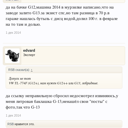
да на бачке G12,машина 2014 в мурзилке написано,что на
заводе залито G13.за экзист спс,но там разница в 70 р.в
гараже нашлась бутыль с дисц водой,долил 100 г. в феврале
на то там и долью.
1 дек 2014
edvard
Эксперт
RSB сказал(а):
↑
Допуск не тот
VW TL-774F (G12+), нам нужен G12++ или G13, лобридные.
да ссылку неправильную сбросил недосмотрел извиняюсь,у
меня литровая баклашка G-13,ненашёл свои "посты" с
фото,так что G-13
1 дек 2014
RSB
нравится это.