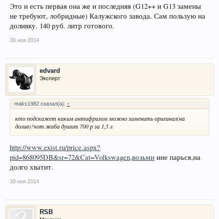
Это и есть первая она же и последняя (G12++ и G13 замены
не требуют, лобридные) Калужского завода. Сам пользую на
доливку. 140 руб. литр готового.
30 ноя 2014
edvard
Эксперт
maks1982 сказал(а):
↑
кто подскажет каким антифризом можно заменить оригинал(на
долив)?чот жаба душит 700 р за 1,5 л
http://www.exist.ru/price.aspx?
pid=868095DB&sr=72&Cat=Volkswagen,возьми
ине парься,на
долго хватит.
30 ноя 2014
RSB