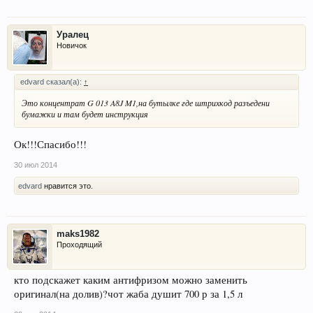
Уралец
Новичок
edvard сказал(а):
↑
Это концентрат G 013 A8J M1,на бутылке где штрихкод разъедени
бумажки и там будет инструкция
Ок!!!Спасибо!!!
30 июл 2014
edvard
нравится это.
maks1982
Проходящий
кто подскажет каким антифризом можно заменить
оригинал(на долив)?чот жаба душит 700 р за 1,5 л