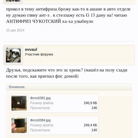
прикол в тему антифриза.брожу как-то в ашане в авто отделе
ну думаю гляну ант-з . к стеллажу есть G 13 дану на! читаю
АНТИФРИЗ ЧУКОТСКИЙ ха-ха улыбнуло
10 дек 2014
evvaul
Участник форума
Друзья, подскажите что это за хрень? (нашёл на полу сзади
после того, как пригнал фпс домой)
Вложения:
Фото0381.jpg
Размер файла:
246,9 КБ
Просмотров:
146
Фото0384.jpg
Размер файла:
249,4 КБ
Просмотров:
140