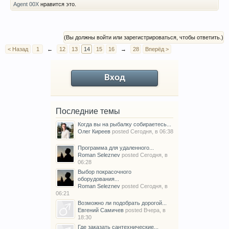
Agent 00X
нравится это.
(Вы должны войти или зарегистрироваться, чтобы ответить.)
< Назад
1
←
12
13
14
15
16
→
28
Вперёд >
Вход
Последние темы
Когда вы на рыбалку собираетесь...
Олег Киреев
posted
Сегодня, в 06:38
Программа для удаленного...
Roman Seleznev
posted
Сегодня, в
06:28
Выбор покрасочного
оборудования...
Roman Seleznev
posted
Сегодня, в
06:21
Возможно ли подобрать дорогой...
Евгений Самичев
posted
Вчера, в
18:30
Где заказать сантехнические...