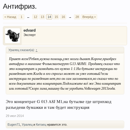
Антифриз.
< Назад
1
←
12
13
14
15
16
→
28
Вперёд >
edvard
Эксперт
Уралец сказал(а):
↑
Привет всем!Ребят,нужна помощь,уже мозги дымят.Короче,приобрел
антифриз в магазине Фольксвагенгрупп G13 A8JM1. Продавец сказал что
это концентрат и разводить его нужно 1:1.На бутылке инструкции по
разведению нет.Когда я его спросил может он уже готовый?если
инструкции по разведению нет,то он сам засомневался,но сказал что по
всем документам это концентрат.Подскажите всё же:Это концентрат
или готовый?Скоро зима,машину бы не угробить.Volkswagen 2013года.
Это концентрат G 013 A8J M1,на бутылке где штрихкод
разъедени бумажки и там будет инструкция
29 июл 2014
Eugen71
,
Уралец
и
Китаец
нравится это.