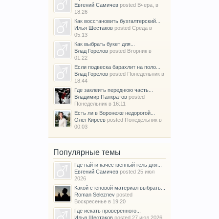
Евгений Самичев
posted
Вчера, в
18:26
Как восстановить бухгалтерский...
Илья Шестаков
posted
Среда в
05:13
Как выбрать букет для...
Влад Горелов
posted
Вторник в
01:22
Если подвеска барахлит на поло...
Влад Горелов
posted
Понедельник в
18:44
Где заклеить переднюю часть...
Владимир Панкратов
posted
Понедельник в 16:11
Есть ли в Воронеже недорогой...
Олег Киреев
posted
Понедельник в
00:03
Популярные темы
Где найти качественный гель для...
Евгений Самичев
posted
25 июл
2026
Какой стеновой материал выбрать...
Roman Seleznev
posted
Воскресенье в 19:20
Где искать проверенного...
Илья Шестаков
posted
27 июл 2026