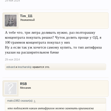
29 ноя 2014
Tim_111
Уважаемый
А тебе что, три литра доливать нужно, раз полторашку
концентрата покупать решил? Чуток долить проще у ОД, я
100 граммов концентрата покупал у них
Ну а если так уж хочется самому купить, то тип антифриза
указан на расширительном бачке
29 ноя 2014
edvard
и
inozharskiy
нравится это.
RSB
Механик
maks1982 сказал(а):
↑
кто подскажет каким антифризом можно заменить оригинал(на