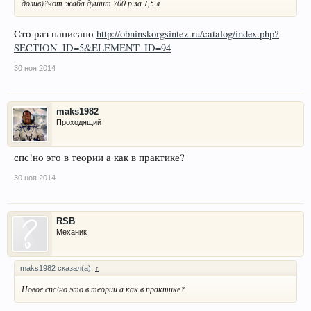
долив)?чот жаба душит 700 р за 1,5 л
Сто раз написано
http://obninskorgsintez.ru/catalog/index.php?
SECTION_ID=5&ELEMENT_ID=94
30 ноя 2014
maks1982
Проходящий
спс!но это в теории а как в практике?
30 ноя 2014
RSB
Механик
maks1982 сказал(а):
↑
Новое спс!но это в теории а как в практике?