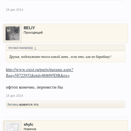
18 дек 2014
BELIY
Проходящий
evvaul сказал(а):
↑
Друзья, подскажите тосол какой лить , если что, или по барабану?
http://www.exist.ru/parts/params.aspx?
flag=58722932&pid=868095DB&ex=
офтоп конечно, перенести бы
18 дек 2014
Китаец
нравится это.
shylc
Новичок