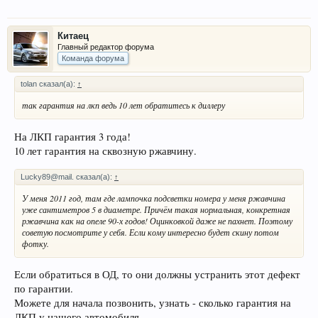
Китаец
Главный редактор форума
Команда форума
tolan сказал(а):
↑
так гарантия на лкп ведь 10 лет обратитесь к диллеру
На ЛКП гарантия 3 года!
10 лет гарантия на сквозную ржавчину.
Lucky89@mail. сказал(а):
↑
У меня 2011 год, там где лампочка подсветки номера у меня ржавчина
уже сантиметров 5 в диаметре. Причём такая нормальная, конкретная
ржавчина как на опеле 90-х годов! Оцинковкой даже не пахнет. Поэтому
советую посмотрите у себя. Если кому интересно будет скину потом
фотку.
Если обратиться в ОД, то они должны устранить этот дефект
по гарантии.
Можете для начала позвонить, узнать - сколько гарантия на
ЛКП у нашего автомобиля