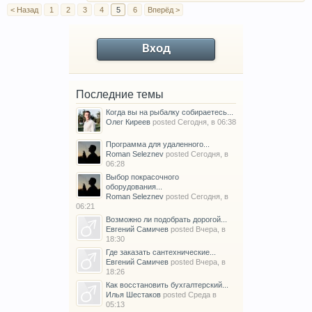
< Назад
1
2
3
4
5
6
Вперёд >
Вход
Последние темы
Когда вы на рыбалку собираетесь...
Олег Киреев
posted
Сегодня, в 06:38
Программа для удаленного...
Roman Seleznev
posted
Сегодня, в
06:28
Выбор покрасочного
оборудования...
Roman Seleznev
posted
Сегодня, в
06:21
Возможно ли подобрать дорогой...
Евгений Самичев
posted
Вчера, в
18:30
Где заказать сантехнические...
Евгений Самичев
posted
Вчера, в
18:26
Как восстановить бухгалтерский...
Илья Шестаков
posted
Среда в
05:13