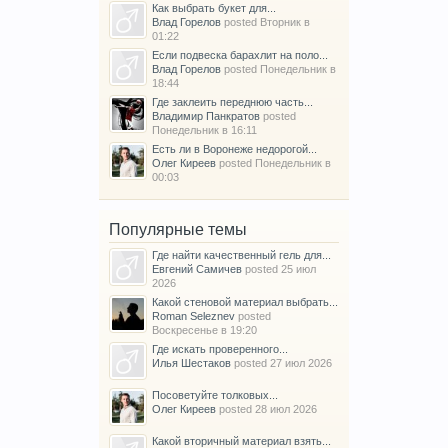
Как выбрать букет для...
Влад Горелов
posted
Вторник в
01:22
Если подвеска барахлит на поло...
Влад Горелов
posted
Понедельник в
18:44
Где заклеить переднюю часть...
Владимир Панкратов
posted
Понедельник в 16:11
Есть ли в Воронеже недорогой...
Олег Киреев
posted
Понедельник в
00:03
Популярные темы
Где найти качественный гель для...
Евгений Самичев
posted
25 июл
2026
Какой стеновой материал выбрать...
Roman Seleznev
posted
Воскресенье в 19:20
Где искать проверенного...
Илья Шестаков
posted
27 июл 2026
Посоветуйте толковых...
Олег Киреев
posted
28 июл 2026
Какой вторичный материал взять...