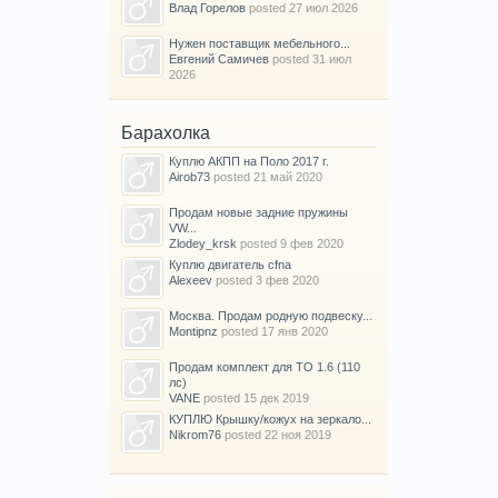
Влад Горелов
posted
27 июл 2026
Нужен поставщик мебельного...
Евгений Самичев
posted
31 июл
2026
Барахолка
Куплю АКПП на Поло 2017 г.
Airob73
posted
21 май 2020
Продам новые задние пружины
VW...
Zlodey_krsk
posted
9 фев 2020
Куплю двигатель cfna
Alexeev
posted
3 фев 2020
Москва. Продам родную подвеску...
Montipnz
posted
17 янв 2020
Продам комплект для ТО 1.6 (110
лс)
VANE
posted
15 дек 2019
КУПЛЮ Крышку/кожух на зеркало...
Nikrom76
posted
22 ноя 2019