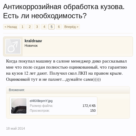
Антикоррозийная обработка кузова.
Есть ли необходимость?
< Назад
1
2
3
4
5
6
Вперёд >
kraldraav
Новичок
Когда покупал машину в салоне менеджер дико рассказывал
мне что поло седан полностью оцинкованный, что гарантию
на кузов 12 лет дают. Получил скол ЛКП на правом крыле.
Оцинковкой тут и не пахнет...думайте сами)))))
Вложения:
el46XllepmY.jpg
Размер файла:
172,4 КБ
Просмотров:
150
18 май 2014