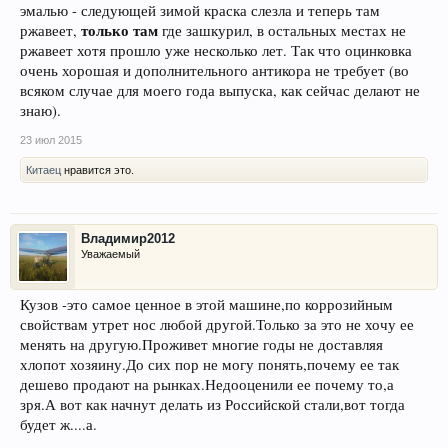
эмалью - следующей зимой краска слезла и теперь там
только там
ржавеет,
где зашкурил, в остальных местах не
ржавеет хотя прошло уже несколько лет. Так что оцинковка
очень хорошая и дополнительного антикора не требует (во
всяком случае для моего года выпуска, как сейчас делают не
знаю).
23 июл 2015
Китаец
нравится это.
Владимир2012
Уважаемый
Кузов -это самое ценное в этой машине,по коррозийным
свойствам утрет нос любой другой.Только за это не хочу ее
менять на другую.Проживет многие годы не доставляя
хлопот хозяину.До сих пор не могу понять,почему ее так
дешево продают на рынках.Недооценили ее почему то,а
зря.А вот как начнут делать из Российской стали,вот тогда
будет ж....а.