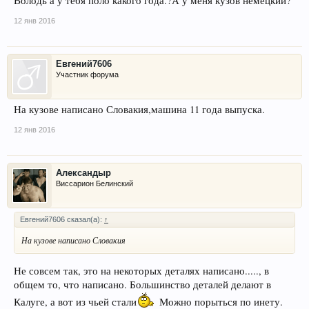
Володь а у тебя поло какого года.?А у меня кузов немецкий?
12 янв 2016
Евгений7606
Участник форума
На кузове написано Словакия,машина 11 года выпуска.
12 янв 2016
Александыр
Виссарион Белинский
Евгений7606 сказал(а):
↑
На кузове написано Словакия
Не совсем так, это на некоторых деталях написано....., в
общем то, что написано. Большинство деталей делают в
Калуге, а вот из чьей стали
Можно порыться по инету.