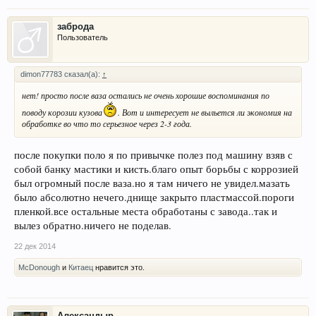
заброда
Пользователь
dimon77783 сказал(а):
↑
нет! просто после ваза остались не очень хорошие воспоминания по
поводу корозии кузова
. Вот и интересует не выльется ли экономия на
обработке во что то серьезное через 2-3 года.
после покупки поло я по привычке полез под машину взяв с
собой банку мастики и кисть.благо опыт борьбы с коррозией
был огромный после ваза.но я там ничего не увидел.мазать
было абсолютно нечего.днище закрыто пластмассой.пороги
пленкой.все остальные места обработаны с завода..так и
вылез обратно.ничего не поделав.
22 дек 2014
McDonough
и
Китаец
нравится это.
Александыр