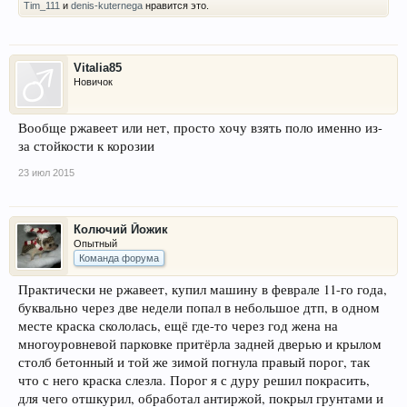
Tim_111
и
denis-kuternega
нравится это.
Vitalia85
Новичок
Вообще ржавеет или нет, просто хочу взять поло именно из-
за стойкости к корозии
23 июл 2015
Колючий Йожик
Опытный
Команда форума
Практически не ржавеет, купил машину в феврале 11-го года,
буквально через две недели попал в небольшое дтп, в одном
месте краска скололась, ещё где-то через год жена на
многоуровневой парковке притёрла задней дверью и крылом
столб бетонный и той же зимой погнула правый порог, так
что с него краска слезла. Порог я с дуру решил покрасить,
для чего отшкурил, обработал антиржой, покрыл грунтами и