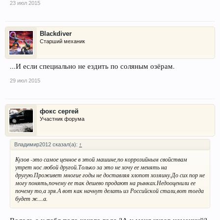
23 июл 2015
Blackdiver
Старший механик
...И если специально не ездить по соляным озёрам.
29 июл 2015
фокс сергей
Участник форума
Владимир2012 сказал(а):
↑
Кузов -это самое ценное в этой машине,по коррозийным свойствам
утрет нос любой другой.Только за это не хочу ее менять на
другую.Проживет многие годы не доставляя хлопот хозяину.До сих пор не
могу понять,почему ее так дешево продают на рынках.Недооценили ее
почему то,а зря.А вот как начнут делать из Российской стали,вот тогда
будет ж....а.