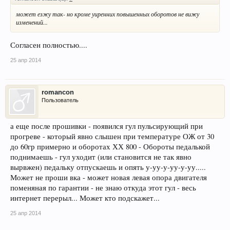
может езжу так- но кроме уиренних повышенных оборотов не вижу
изменений...
Согласен полностью....
25 апр 2014
romancon
Пользователь
а еще после прошивки - появился гул пульсирующий при
прогреве - который явно слышен при температуре ОЖ от 30
до 60гр примерно и оборотах ХХ 800 - Обороты педалькой
поднимаешь - гул уходит (или становится не так явно
вырвжен) педальку отпускаешь и опять у-уу-у-уу-у-уу.....
Может не проши вка - может новая левая опора двигателя
поменяная по гарантии - не знаю откуда этот гул - весь
интернет перерыл... Может кто подскажет...
25 апр 2014