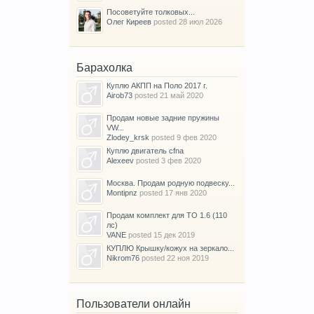
Посоветуйте толковых...
Олег Киреев
posted
28 июл 2026
Барахолка
Куплю АКПП на Поло 2017 г.
Airob73
posted
21 май 2020
Продам новые задние пружины
VW...
Zlodey_krsk
posted
9 фев 2020
Куплю двигатель cfna
Alexeev
posted
3 фев 2020
Москва. Продам родную подвеску...
Montipnz
posted
17 янв 2020
Продам комплект для ТО 1.6 (110
лс)
VANE
posted
15 дек 2019
КУПЛЮ Крышку/кожух на зеркало...
Nikrom76
posted
22 ноя 2019
Пользователи онлайн