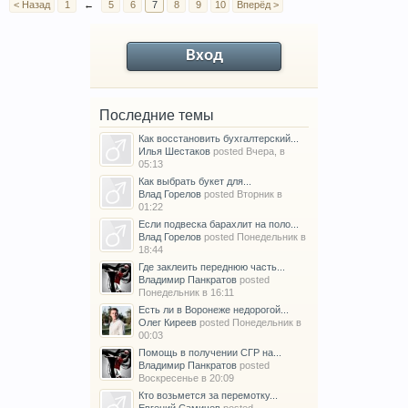
< Назад
1
←
5
6
7
8
9
10
Вперёд >
Вход
Последние темы
Как восстановить бухгалтерский...
Илья Шестаков
posted
Вчера, в
05:13
Как выбрать букет для...
Влад Горелов
posted
Вторник в
01:22
Если подвеска барахлит на поло...
Влад Горелов
posted
Понедельник в
18:44
Где заклеить переднюю часть...
Владимир Панкратов
posted
Понедельник в 16:11
Есть ли в Воронеже недорогой...
Олег Киреев
posted
Понедельник в
00:03
Помощь в получении СГР на...
Владимир Панкратов
posted
Воскресенье в 20:09
Кто возьмется за перемотку...
Евгений Самичев
posted