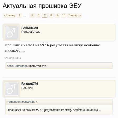
Актуальная прошивка ЭБУ
< Назад
1
←
5
6
7
8
9
10
Вперёд >
romancon
Пользователь
прошился на то1 на 9970- результата не вижу особенно
никакого....
24 апр 2014
denis-kuternega
нравится это.
Ветал6791
Новичок
romancon сказал(а):
↑
прошился на то1 на 9970- результата не вижу особенно никакого....