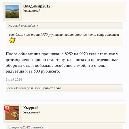
Владимир2012
Уважаемый
Хмурый сказал(а):
↑
вот блин, кто-то на 9970 улучшения видит, кто-то нет... ваще запутали
После обновления прошивки с 8252 на 9970 тяга стала как у
дизеля,очень хорошо стал тянуть на низах,и прогревочные
обороты стали побольше,особенно зимой,что очень
радует,да и за 500 руб.всего.
5 май 2014
denis-kuternega
и
Spec
нравится это.
Хмурый
Уважаемый
Владимир2012 сказал(а):
↑