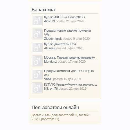
Барахолка
Куплю АКПП на Поло 2017 г.
Airob73
posted
21 май 2020
Продам новые задние пружины
VW...
Zlodey_krsk
posted
9 фев 2020
Куплю двигатель cfna
Alexeev
posted
3 фев 2020
Москва. Продам родную подвеску...
Montipnz
posted
17 янв 2020
Продам комплект для ТО 1.6 (110
лс)
VANE
posted
15 дек 2019
КУПЛЮ Крышку/кожух на зеркало...
Nikrom76
posted
22 ноя 2019
Пользователи онлайн
Всего: 2.134 (пользователей: 0, гостей:
2.123, роботов: 11)