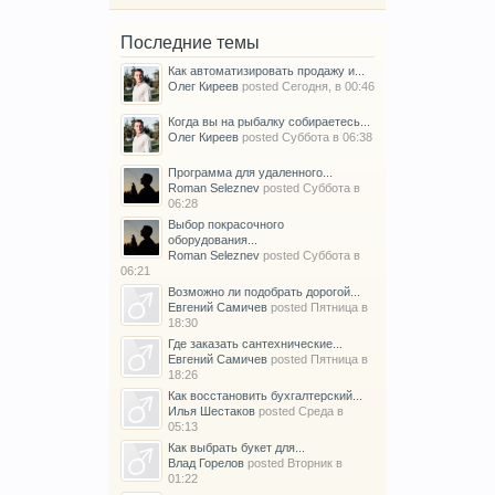
Последние темы
Как автоматизировать продажу и...
Олег Киреев
posted
Сегодня, в 00:46
Когда вы на рыбалку собираетесь...
Олег Киреев
posted
Суббота в 06:38
Программа для удаленного...
Roman Seleznev
posted
Суббота в
06:28
Выбор покрасочного
оборудования...
Roman Seleznev
posted
Суббота в
06:21
Возможно ли подобрать дорогой...
Евгений Самичев
posted
Пятница в
18:30
Где заказать сантехнические...
Евгений Самичев
posted
Пятница в
18:26
Как восстановить бухгалтерский...
Илья Шестаков
posted
Среда в
05:13
Как выбрать букет для...
Влад Горелов
posted
Вторник в
01:22