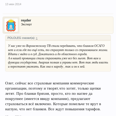
13 июн 2014
reyder
Эксперт
POLOLEG сказал(а):
↑
У нас уже по Воронежскому ТВ стали передавать, что бланков ОСАГО
нет и если где то ещё есть, то страхуют только со страхованием жизни.
Идити с видео и в суд. Докатилось и до областного города.
А в нашей провинции стали страховать уже все без льгот. Вот вам и
функции государства. Анархия полная и управы нет. Вот так люди власть
и перестают уважать. Как она к народу , так и он к ней.
Олег, сейчас все страховые компании коммерческие
организации, поэтому и творят,что хотят, только щепки
летят. Про бланки бряхня, просто, кто по наглее да
покрупнее (имеется ввиду компании), предлагают
страховаться всё включено. Которые помельче те врут в
наглую, что нет бланков. Все ждут повышения тарифов.