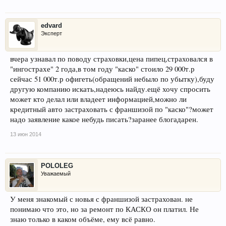
edvard
Эксперт
вчера узнавал по поводу страховки,цена пипец,страховался в
"ингострахе" 2 года,в том году "каско" стоило 29 000т.р
сейчас 51 000т.р офигеть(обращений небыло по убытку),буду
другую компанию искать,надеюсь найду.ещё хочу спросить
может кто делал или владеет информацией,можно ли
кредитный авто застраховать с франшизой по "каско"?может
надо заявление какое небудь писать?заранее блогадарен.
13 июн 2014
POLOLEG
Уважаемый
У меня знакомый с новья с франшизой застрахован. не
понимаю что это, но за ремонт по КАСКО он платил. Не
знаю только в каком объёме, ему всё равно.