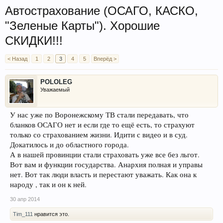
Автострахование (ОСАГО, КАСКО,
"Зеленые Карты"). Хорошие
СКИДКИ!!!
< Назад
1
2
3
4
5
Вперёд >
POLOLEG
Уважаемый
У нас уже по Воронежскому ТВ стали передавать, что
бланков ОСАГО нет и если где то ещё есть, то страхуют
только со страхованием жизни. Идити с видео и в суд.
Докатилось и до областного города.
А в нашей провинции стали страховать уже все без льгот.
Вот вам и функции государства. Анархия полная и управы
нет. Вот так люди власть и перестают уважать. Как она к
народу , так и он к ней.
30 апр 2014
Tim_111
нравится это.