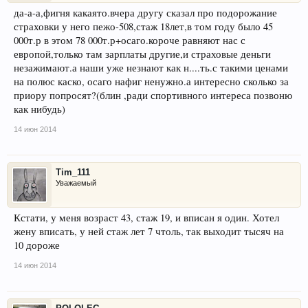
да-а-а,фигня какаято.вчера другу сказал про подорожание
страховки у него пежо-508,стаж 18лет,в том году было 45
000т.р в этом 78 000т.р+осаго.короче равняют нас с
европой,только там зарплаты другие,и страховые деньги
незажимают.а наши уже незнают как н....ть.с такими ценами
на полюс каско, осаго нафиг ненужно.а интересно сколько за
приору попросят?(блин ,ради спортивного интереса позвоню
как нибудь)
14 июн 2014
Tim_111
Уважаемый
Кстати, у меня возраст 43, стаж 19, и вписан я один. Хотел
жену вписать, у ней стаж лет 7 чтоль, так выходит тысяч на
10 дороже
14 июн 2014