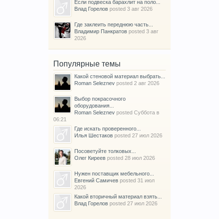
Если подвеска барахлит на поло...
Влад Горелов
posted
3 авг 2026
Где заклеить переднюю часть...
Владимир Панкратов
posted
3 авг
2026
Популярные темы
Какой стеновой материал выбрать...
Roman Seleznev
posted
2 авг 2026
Выбор покрасочного
оборудования...
Roman Seleznev
posted
Суббота в
06:21
Где искать проверенного...
Илья Шестаков
posted
27 июл 2026
Посоветуйте толковых...
Олег Киреев
posted
28 июл 2026
Нужен поставщик мебельного...
Евгений Самичев
posted
31 июл
2026
Какой вторичный материал взять...
Влад Горелов
posted
27 июл 2026