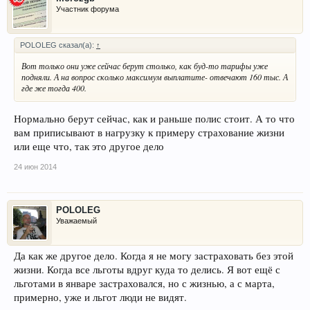
здоровью (тогда же стоимость ОСАГО может вновь
Участник форума
вырасти). Максимальные выплаты составят 500
000 рублей.
POLOLEG сказал(а):
↑
4. Максимальный размер износа запчастей при
Вот только они уже сейчас берут столько, как буд-то тарифы уже
подняли. А на вопрос сколько максимум выплатите- отвечают 160 тыс. А
компенсации будет снижен с 80% до 50% (то есть
где же тогда 400.
страховщики будут выплачивать минимум 50% от
цены запчастей, а не 20%, как сейчас).
Нормально берут сейчас, как и раньше полис стоит. А то что
вам приписывают в нагрузку к примеру страхование жизни
или еще что, так это другое дело
24 июн 2014
POLOLEG
Уважаемый
Да как же другое дело. Когда я не могу застраховать без этой
жизни. Когда все льготы вдруг куда то делись. Я вот ещё с
льготами в январе застраховался, но с жизнью, а с марта,
примерно, уже и льгот люди не видят.