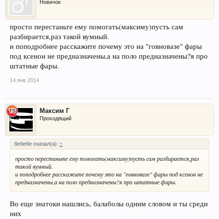
Новичок
просто перестаньте ему помогать(максиму)пусть сам
разбирается,раз такой вумный.
и поподробнее расскажите почему это на "говновазе" фары
под ксенон не предназначены,а на поло предназначены?я про
штатные фары.
14 янв 2014
Максим Г
Проходящий
бебебе сказал(а):
↑
просто перестаньте ему помогать(максиму)пусть сам разбирается,раз
такой вумный.
и поподробнее расскажите почему это на "говновазе" фары под ксенон не
предназначены,а на поло предназначены?я про штатные фары.
Во еще знатоки нашлись, балаболы одним словом и ты среди
них