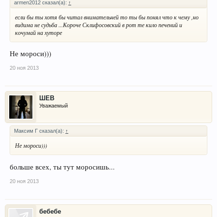
armen2012 сказал(а):
↑
если бы ты хотя бы читал внимательней то ты бы понял что к чему ,но
видима не судьба ...Короче Склифосовский в рот те кило печений и
кочумай на хуторе
Не мороси)))
20 ноя 2013
ШЕВ
Уважаемый
Максим Г сказал(а):
↑
Не мороси)))
больше всех, ты тут моросишь...
20 ноя 2013
бебебе