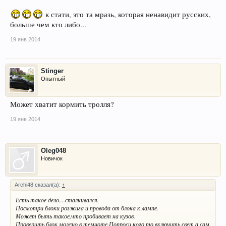
к стати, это та мразь, которая ненавидит русских,
больше чем кто либо...
19 янв 2014
Stinger
Опытный
Может хватит кормить тролля?
19 янв 2014
Oleg048
Новичок
Archi48 сказал(а):
↑
Есть такое дело....сталкивался.
Посмотри блоки розжига и провода от блока к лампе.
Может быть такое,что пробивает на кузов.
Проверить блок можно в темноте.Попроси кого то включить свет,а сам