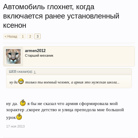
Автомобиль глохнет, когда
включается ранее установленный
ксенон
< Назад
1
2
3
armen2012
Старший механик
ШЕВ сказал(а):
↑
ну да
только ты военный человек, а армия это мужская школа...
ну да.
я бы не сказал что армия сформировала мой
хорактер ,скорее детство и улица преподола мне большой
урок
17 ноя 2013