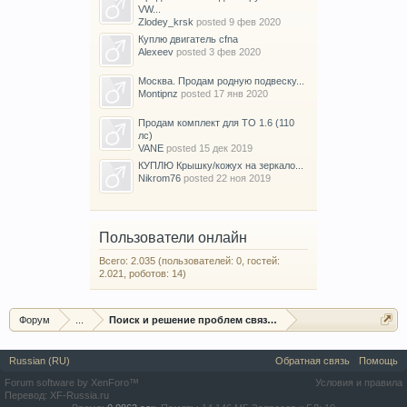
VW...
Zlodey_krsk
posted
9 фев 2020
Куплю двигатель cfna
Alexeev
posted
3 фев 2020
Москва. Продам родную подвеску...
Montipnz
posted
17 янв 2020
Продам комплект для ТО 1.6 (110
лс)
VANE
posted
15 дек 2019
КУПЛЮ Крышку/кожух на зеркало...
Nikrom76
posted
22 ноя 2019
Пользователи онлайн
Всего: 2.035 (пользователей: 0, гостей:
2.021, роботов: 14)
Форум
...
Поиск и решение проблем связанных с электрикой
Russian (RU)
Обратная связь
Помощь
Forum software by XenForo™
Условия и правила
Перевод:
XF-Russia.ru