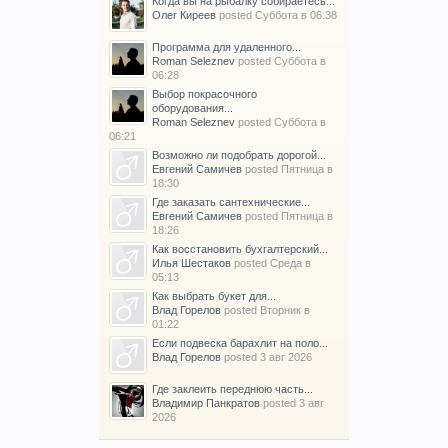
Когда вы на рыбалку собираетесь...
Олег Киреев
posted
Суббота в 06:38
Программа для удаленного...
Roman Seleznev
posted
Суббота в
06:28
Выбор покрасочного
оборудования...
Roman Seleznev
posted
Суббота в
06:21
Возможно ли подобрать дорогой...
Евгений Самичев
posted
Пятница в
18:30
Где заказать сантехнические...
Евгений Самичев
posted
Пятница в
18:26
Как восстановить бухгалтерский...
Илья Шестаков
posted
Среда в
05:13
Как выбрать букет для...
Влад Горелов
posted
Вторник в
01:22
Если подвеска барахлит на поло...
Влад Горелов
posted
3 авг 2026
Где заклеить переднюю часть...
Владимир Панкратов
posted
3 авг
2026