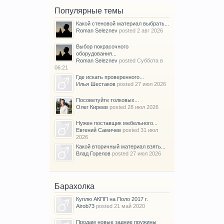
Популярные темы
Какой стеновой материал выбрать...
Roman Seleznev
posted
2 авг 2026
Выбор покрасочного
оборудования...
Roman Seleznev
posted
Суббота в
06:21
Где искать проверенного...
Илья Шестаков
posted
27 июл 2026
Посоветуйте толковых...
Олег Киреев
posted
28 июл 2026
Нужен поставщик мебельного...
Евгений Самичев
posted
31 июл
2026
Какой вторичный материал взять...
Влад Горелов
posted
27 июл 2026
Барахолка
Куплю АКПП на Поло 2017 г.
Airob73
posted
21 май 2020
Продам новые задние пружины