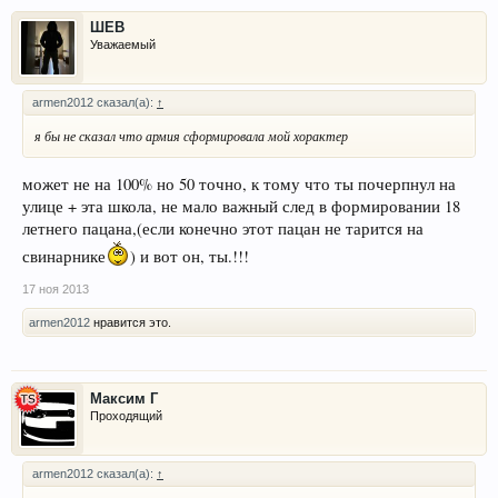
ШЕВ
Уважаемый
armen2012 сказал(а):
↑
я бы не сказал что армия сформировала мой хорактер
может не на 100% но 50 точно, к тому что ты почерпнул на
улице + эта школа, не мало важный след в формировании 18
летнего пацана,(если конечно этот пацан не тарится на
свинарнике
) и вот он, ты.!!!
17 ноя 2013
armen2012
нравится это.
Максим Г
Проходящий
armen2012 сказал(а):
↑