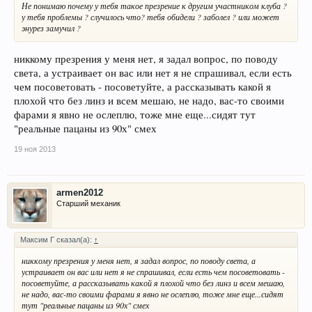
Не понимаю почему у тебя такое презрение к другим участником клуба ?
у тебя проблемы ? случилось что? тебя обидели ? заболел ? или может
энурез замучил ?
никкому презрения у меня нет, я задал вопрос, по поводу
света, а устраивает он вас или нет я не спрашивал, если есть
чем посоветовать - посоветуйте, а рассказывать какой я
плохой что без линз и всем мешаю, не надо, вас-то своими
фарами я явно не ослеплю, тоже мне еще...сидят тут
"реальные пацаны из 90х" смех
19 ноя 2013
armen2012
Старший механик
Максим Г сказал(а):
↑
никкому презрения у меня нет, я задал вопрос, по поводу света, а
устраивает он вас или нет я не спрашивал, если есть чем посоветовать -
посоветуйте, а рассказывать какой я плохой что без линз и всем мешаю,
не надо, вас-то своими фарами я явно не ослеплю, тоже мне еще...сидят
тут "реальные пацаны из 90х" смех