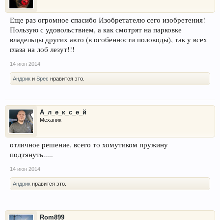
Еще раз огромное спасибо Изобретателю сего изобретения!
Пользую с удовольствием, а как смотрят на парковке
владельцы других авто (в особенности половоды), так у всех
глаза на лоб лезут!!!
14 июн 2014
Aндрик
и
Spec
нравится это.
А_л_е_к_с_е_й
Механик
отличное решение, всего то хомутиком пружину
подтянуть.....
14 июн 2014
Aндрик
нравится это.
Rom899