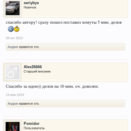
seriybys
Новичок
спасибо автору! сразу пошел поставил хомуты 5 мин. делов
28 окт 2013
Aндрик
нравится это.
Alex26666
Старший механик
Спасибо за идею)) делов на 10 мин, оч. доволен.
14 июн 2014
Aндрик
нравится это.
Pomidor
Пользователь