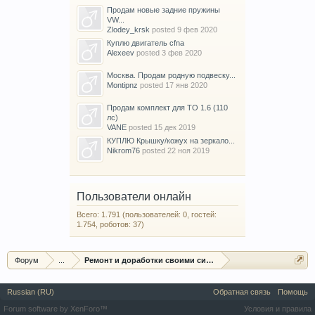
Продам новые задние пружины
VW...
Zlodey_krsk
posted
9 фев 2020
Куплю двигатель cfna
Alexeev
posted
3 фев 2020
Москва. Продам родную подвеску...
Montipnz
posted
17 янв 2020
Продам комплект для ТО 1.6 (110
лс)
VANE
posted
15 дек 2019
КУПЛЮ Крышку/кожух на зеркало...
Nikrom76
posted
22 ноя 2019
Пользователи онлайн
Всего: 1.791 (пользователей: 0, гостей:
1.754, роботов: 37)
Форум
...
Ремонт и доработки своими силами
Russian (RU)
Обратная связь
Помощь
Forum software by XenForo™
Условия и правила