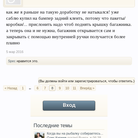
как же я раньше на такую доработку не натыкался! уже
саблю купил на бампер задний клеить, потому что пакеты/
коробки/... прислонить надо чтоб поднять крышку багажника.
а теперь она и не нужна, багажник открывается сам и
закрывать с помощью внутренней ручки получается более
плавно
5 мар 2016
Spec
нравится это.
(Вы должны войти или зарегистрироваться, чтобы ответить.)
< Назад
1
←
6
7
8
9
10
11
Вперёд >
Вход
Последние темы
Когда вы на рыбалку собираетесь...
Олег Киреев
posted
Вчера, в 06:38