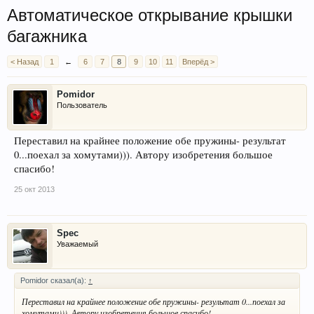
Автоматическое открывание крышки
багажника
< Назад
1
←
6
7
8
9
10
11
Вперёд >
Pomidor
Пользователь
Переставил на крайнее положение обе пружины- результат
0...поехал за хомутами))). Автору изобретения большое
спасибо!
25 окт 2013
Spec
Уважаемый
Pomidor сказал(а):
↑
Переставил на крайнее положение обе пружины- результат 0...поехал за
хомутами))). Автору изобретения большое спасибо!