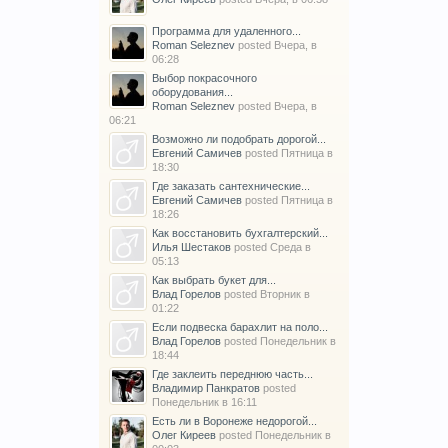
Программа для удаленного...
Roman Seleznev
posted
Вчера, в
06:28
Выбор покрасочного
оборудования...
Roman Seleznev
posted
Вчера, в
06:21
Возможно ли подобрать дорогой...
Евгений Самичев
posted
Пятница в
18:30
Где заказать сантехнические...
Евгений Самичев
posted
Пятница в
18:26
Как восстановить бухгалтерский...
Илья Шестаков
posted
Среда в
05:13
Как выбрать букет для...
Влад Горелов
posted
Вторник в
01:22
Если подвеска барахлит на поло...
Влад Горелов
posted
Понедельник в
18:44
Где заклеить переднюю часть...
Владимир Панкратов
posted
Понедельник в 16:11
Есть ли в Воронеже недорогой...
Олег Киреев
posted
Понедельник в