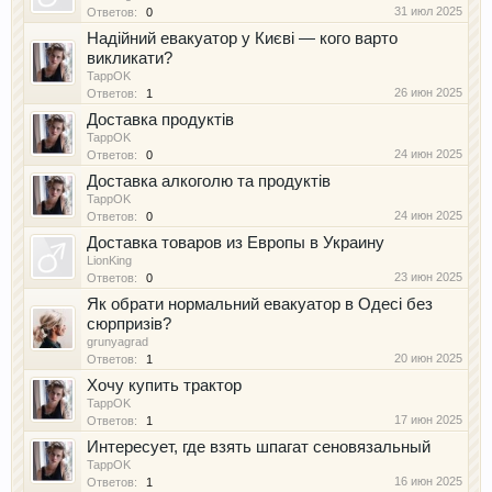
31 июл 2025
Ответов:
0
Надійний евакуатор у Києві — кого варто
викликати?
TappOK
26 июн 2025
Ответов:
1
Доставка продуктів
TappOK
24 июн 2025
Ответов:
0
Доставка алкоголю та продуктів
TappOK
24 июн 2025
Ответов:
0
Доставка товаров из Европы в Украину
LionKing
23 июн 2025
Ответов:
0
Як обрати нормальний евакуатор в Одесі без
сюрпризів?
grunyagrad
20 июн 2025
Ответов:
1
Хочу купить трактор
TappOK
17 июн 2025
Ответов:
1
Интересует, где взять шпагат сеновязальный
TappOK
16 июн 2025
Ответов:
1