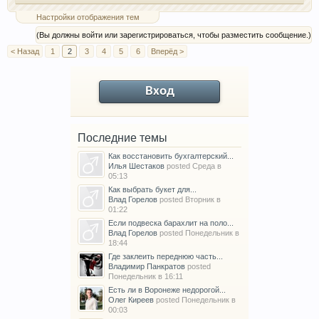
Настройки отображения тем
(Вы должны войти или зарегистрироваться, чтобы разместить сообщение.)
< Назад
1
2
3
4
5
6
Вперёд >
Вход
Последние темы
Как восстановить бухгалтерский...
Илья Шестаков
posted
Среда в
05:13
Как выбрать букет для...
Влад Горелов
posted
Вторник в
01:22
Если подвеска барахлит на поло...
Влад Горелов
posted
Понедельник в
18:44
Где заклеить переднюю часть...
Владимир Панкратов
posted
Понедельник в 16:11
Есть ли в Воронеже недорогой...
Олег Киреев
posted
Понедельник в
00:03