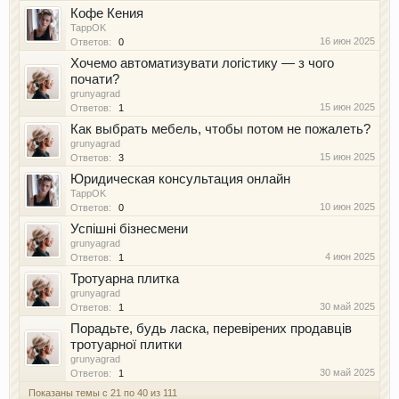
Кофе Кения
TappOK
16 июн 2025
Ответов:
0
Хочемо автоматизувати логістику — з чого
почати?
grunyagrad
15 июн 2025
Ответов:
1
Как выбрать мебель, чтобы потом не пожалеть?
grunyagrad
15 июн 2025
Ответов:
3
Юридическая консультация онлайн
TappOK
10 июн 2025
Ответов:
0
Успішні бізнесмени
grunyagrad
4 июн 2025
Ответов:
1
Тротуарна плитка
grunyagrad
30 май 2025
Ответов:
1
Порадьте, будь ласка, перевірених продавців
тротуарної плитки
grunyagrad
30 май 2025
Ответов:
1
Показаны темы с 21 по 40 из 111