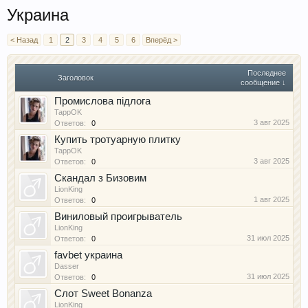
Украина
< Назад
1
2
3
4
5
6
Вперёд >
Последнее
Заголовок
сообщение ↓
Промислова підлога
TappOK
3 авг 2025
Ответов:
0
Купить тротуарную плитку
TappOK
3 авг 2025
Ответов:
0
Скандал з Бизовим
LionKing
1 авг 2025
Ответов:
0
Виниловый проигрыватель
LionKing
31 июл 2025
Ответов:
0
favbet украина
Dasser
31 июл 2025
Ответов:
0
Cлот Sweet Bonanza
LionKing