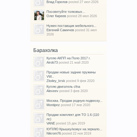
Влад Горелов
posted
27 июл 2026
Посоветуйте толковых...
Олег Киреев
posted
28 июл 2026
Нужен поставщик мебельного...
Евгений Самичев
posted
31 июл
2026
Барахолка
Куплю АКПП на Поло 2017 г.
Airob73
posted
21 май 2020
Продам новые задние пружины
VW...
Zlodey_krsk
posted
9 фев 2020
Куплю двигатель cfna
Alexeev
posted
3 фев 2020
Москва. Продам родную подвеску...
Montipnz
posted
17 янв 2020
Продам комплект для ТО 1.6 (110
лс)
VANE
posted
15 дек 2019
КУПЛЮ Крышку/кожух на зеркало...
Nikrom76
posted
22 ноя 2019