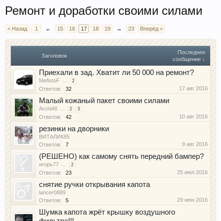
Ремонт и доработки своими силами
< Назад
1
←
15
16
17
18
19
→
23
Вперёд >
Последнее
Заголовок
сообщение ↓
Приехали в зад. Хватит ли 50 000 на ремонт?
MefistoF
...
2
17 авг 2016
Ответов:
32
Малый кожаный пакет своими силами
Archi48
...
2
3
10 авг 2016
Ответов:
42
резинки на дворники
ВИТАЛИК85
9 авг 2016
Ответов:
7
(РЕШЕНО) как самому снять передний бампер?
игорь77
...
2
25 июл 2016
Ответов:
23
снятие ручки открывания капота
lancer0889
29 июн 2016
Ответов:
5
Шумка капота жрёт крышку воздушного