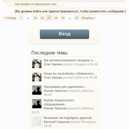
Настройки отображения тем
(Вы должны войти или зарегистрироваться, чтобы разместить сообщение.)
< Назад
1
←
15
16
17
18
19
→
23
Вперёд >
Вход
Последние темы
Как автоматизировать продажу и...
Олег Киреев
posted
Сегодня, в 00:46
Когда вы на рыбалку собираетесь...
Олег Киреев
posted
Суббота в 06:38
Программа для удаленного...
Roman Seleznev
posted
Суббота в
06:28
Выбор покрасочного
оборудования...
Roman Seleznev
posted
Суббота в
06:21
Возможно ли подобрать дорогой...
Евгений Самичев
posted
Пятница в
18:30