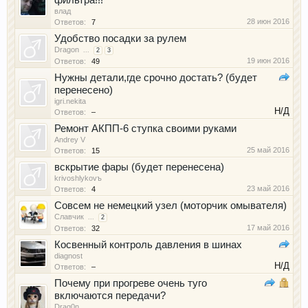
фильтра!!!
влад
28 июн 2016
Ответов:
7
Удобство посадки за рулем
Dragon
...
2
3
19 июн 2016
Ответов:
49
Нужны детали,где срочно достать? (будет
перенесено)
igri.nekita
Н/Д
Ответов:
–
Ремонт АКПП-6 ступка своими руками
Andrey V
25 май 2016
Ответов:
15
вскрытие фары (будет перенесена)
krivoshlykovъ
23 май 2016
Ответов:
4
Совсем не немецкий узел (моторчик омывателя)
Славчик
...
2
17 май 2016
Ответов:
32
Косвенный контроль давления в шинах
diagnost
Н/Д
Ответов:
–
Почему при прогреве очень туго
включаются передачи?
Drag0n