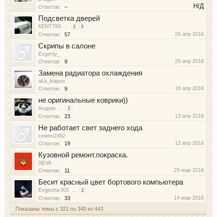
Н/Д
Ответов:
–
Подсветка дверей
KENT766
...
2
3
26 апр 2016
Ответов:
57
Скрипы в салоне
Evgeniy_
25 апр 2016
Ответов:
9
Замена радиатора охлаждения
aka_klapov
18 апр 2016
Ответов:
9
не оригинальные коврики))
Aндрик
...
2
13 апр 2016
Ответов:
23
Не работает свет заднего хода
семен2492
12 апр 2016
Ответов:
19
Кузовной ремонт.покраска.
SEVA
29 мар 2016
Ответов:
11
Бесит красный цвет бортового компьютера
Evgesha 001
...
2
14 мар 2016
Ответов:
33
Показаны темы с 321 по 340 из 443