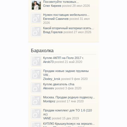
Посоветуйте толковых...
Олег Киреев
posted
28 июл 2026
Нужен поставщик мебельного...
Евгений Самичев
posted
31 июл
2026
Какой вторичный материал взять...
Влад Горелов
posted
27 июл 2026
Барахолка
Куплю АКПП на Поло 2017 г.
Airob73
posted
21 май 2020
Продам новые задние пружины
VW...
Zlodey_krsk
posted
9 фев 2020
Куплю двигатель cfna
Alexeev
posted
3 фев 2020
Москва. Продам родную подвеску...
Montipnz
posted
17 янв 2020
Продам комплект для ТО 1.6 (110
лс)
VANE
posted
15 дек 2019
КУПЛЮ Крышку/кожух на зеркало...