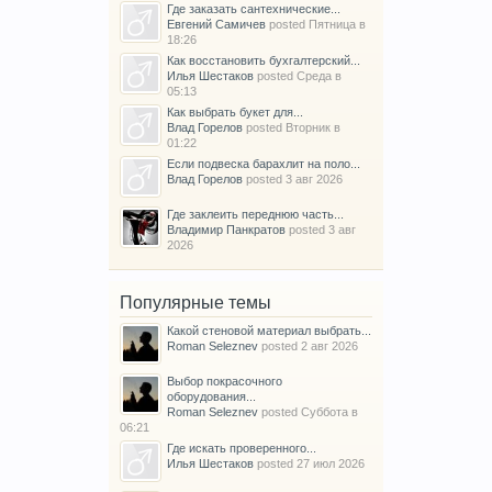
Где заказать сантехнические...
Евгений Самичев
posted
Пятница в
18:26
Как восстановить бухгалтерский...
Илья Шестаков
posted
Среда в
05:13
Как выбрать букет для...
Влад Горелов
posted
Вторник в
01:22
Если подвеска барахлит на поло...
Влад Горелов
posted
3 авг 2026
Где заклеить переднюю часть...
Владимир Панкратов
posted
3 авг
2026
Популярные темы
Какой стеновой материал выбрать...
Roman Seleznev
posted
2 авг 2026
Выбор покрасочного
оборудования...
Roman Seleznev
posted
Суббота в
06:21
Где искать проверенного...
Илья Шестаков
posted
27 июл 2026