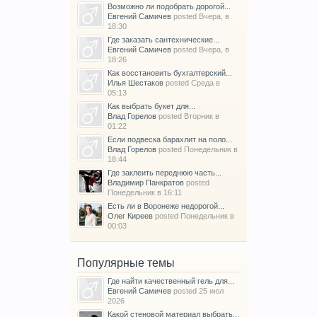
Возможно ли подобрать дорогой...
Евгений Самичев
posted
Вчера, в
18:30
Где заказать сантехнические...
Евгений Самичев
posted
Вчера, в
18:26
Как восстановить бухгалтерский...
Илья Шестаков
posted
Среда в
05:13
Как выбрать букет для...
Влад Горелов
posted
Вторник в
01:22
Если подвеска барахлит на поло...
Влад Горелов
posted
Понедельник в
18:44
Где заклеить переднюю часть...
Владимир Панкратов
posted
Понедельник в 16:11
Есть ли в Воронеже недорогой...
Олег Киреев
posted
Понедельник в
00:03
Популярные темы
Где найти качественный гель для...
Евгений Самичев
posted
25 июл
2026
Какой стеновой материал выбрать...