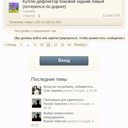
Куплю дефлектор боковой задний левый
(потерялся по дороге)
Capuletty
13 май 2016
Ответов:
1
Показаны темы с 201 по 220 из 262
Настройки отображения тем
(Вы должны войти или зарегистрироваться, чтобы разместить сообщение.)
< Назад
1
←
9
10
11
12
13
14
Вперёд >
Вход
Последние темы
Когда вы на рыбалку собираетесь...
Олег Киреев
posted
Сегодня, в 06:38
Программа для удаленного...
Roman Seleznev
posted
Сегодня, в
06:28
Выбор покрасочного
оборудования...
Roman Seleznev
posted
Сегодня, в
06:21