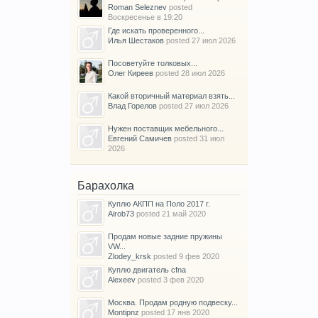
Roman Seleznev
posted
Воскресенье в 19:20
Где искать проверенного...
Илья Шестаков
posted
27 июл 2026
Посоветуйте толковых...
Олег Киреев
posted
28 июл 2026
Какой вторичный материал взять...
Влад Горелов
posted
27 июл 2026
Нужен поставщик мебельного...
Евгений Самичев
posted
31 июл
2026
Барахолка
Куплю АКПП на Поло 2017 г.
Airob73
posted
21 май 2020
Продам новые задние пружины
VW...
Zlodey_krsk
posted
9 фев 2020
Куплю двигатель cfna
Alexeev
posted
3 фев 2020
Москва. Продам родную подвеску...
Montipnz
posted
17 янв 2020