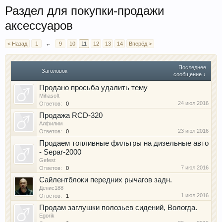
Раздел для покупки-продажи
аксессуаров
< Назад
1
←
9
10
11
12
13
14
Вперёд >
Последнее
Заголовок
сообщение ↓
Продано просьба удалить тему
Mihasoft
24 июл 2016
Ответов:
0
Продажа RCD-320
Алфилим
23 июл 2016
Ответов:
0
Продаем топливные фильтры на дизельные авто
- Separ-2000
Gefest
7 июл 2016
Ответов:
0
Сайлентблоки передних рычагов задн.
Денис188
1 июл 2016
Ответов:
1
Продам заглушки полозьев сидений, Вологда.
Egorik