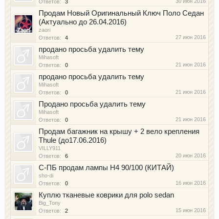
30 июн 2016
Ответов:
3
Продам Новый Оригинальный Ключ Поло Седан
(Актуально до 26.04.2016)
zaori
27 июн 2016
Ответов:
4
продано просьба удалить тему
Mihasoft
21 июн 2016
Ответов:
0
продано просьба удалить тему
Mihasoft
21 июн 2016
Ответов:
0
Продано просьба удалить тему
Mihasoft
21 июн 2016
Ответов:
0
Продам багажник на крышу + 2 вело крепления
Thule (до17.06.2016)
VILLY911
20 июн 2016
Ответов:
6
С-ПБ продам лампы H4 90/100 (КИТАЙ)
sho-di
16 июн 2016
Ответов:
0
Куплю тканевые коврики для polo sedan
Big_Tony
15 июн 2016
Ответов:
2