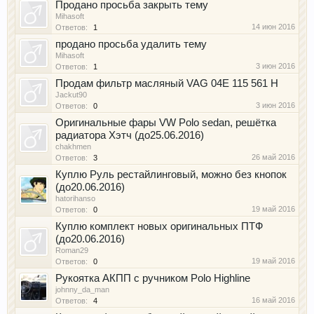
Продано просьба закрыть тему
Mihasoft
14 июн 2016
Ответов:
1
продано просьба удалить тему
Mihasoft
3 июн 2016
Ответов:
1
Продам фильтр масляный VAG 04E 115 561 H
Jackut90
3 июн 2016
Ответов:
0
Оригинальные фары VW Polo sedan, решётка
радиатора Хэтч (до25.06.2016)
chakhmen
26 май 2016
Ответов:
3
Куплю Руль рестайлинговый, можно без кнопок
(до20.06.2016)
hatorihanso
19 май 2016
Ответов:
0
Куплю комплект новых оригинальных ПТФ
(до20.06.2016)
Roman29
19 май 2016
Ответов:
0
Рукоятка АКПП с ручником Polo Highline
johnny_da_man
16 май 2016
Ответов:
4