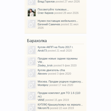
Влад Горелов
posted
27 июл 2026
Посоветуйте толковых...
Олег Киреев
posted
28 июл 2026
Нужен поставщик мебельного...
Евгений Самичев
posted
31 июл
2026
Барахолка
Куплю АКПП на Поло 2017 г.
Airob73
posted
21 май 2020
Продам новые задние пружины
VW...
Zlodey_krsk
posted
9 фев 2020
Куплю двигатель cfna
Alexeev
posted
3 фев 2020
Москва. Продам родную подвеску...
Montipnz
posted
17 янв 2020
Продам комплект для ТО 1.6 (110
лс)
VANE
posted
15 дек 2019
КУПЛЮ Крышку/кожух на зеркало...
Nikrom76
posted
22 ноя 2019