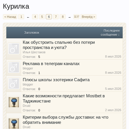
Курилка
< Назад
1
←
4
5
6
7
8
→
Вперёд >
1137
Последнее
Заголовок
сообщение ↓
Как обустроить спальню без потери
пространства и уюта?
Илья Шестаков
8 июл 2026
Ответов:
5
Реклама в телеграм каналах
blogger
8 июл 2026
Ответов:
1
Плюсы школы эзотерики Сафита
blogger
5 июл 2026
Ответов:
0
Какие возможности предлагает Mostbet в
Таджикистане
Druid
2 июл 2026
Ответов:
0
Критерии выбора службы доставки: на что
обратить внимание
Druid