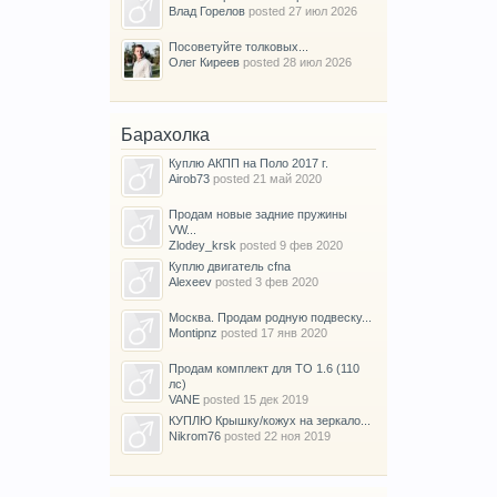
Влад Горелов
posted
27 июл 2026
Посоветуйте толковых...
Олег Киреев
posted
28 июл 2026
Барахолка
Куплю АКПП на Поло 2017 г.
Airob73
posted
21 май 2020
Продам новые задние пружины
VW...
Zlodey_krsk
posted
9 фев 2020
Куплю двигатель cfna
Alexeev
posted
3 фев 2020
Москва. Продам родную подвеску...
Montipnz
posted
17 янв 2020
Продам комплект для ТО 1.6 (110
лс)
VANE
posted
15 дек 2019
КУПЛЮ Крышку/кожух на зеркало...
Nikrom76
posted
22 ноя 2019