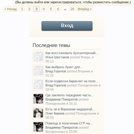
(Вы должны войти или зарегистрироваться, чтобы разместить сообщение.)
< Назад
1
2
3
4
5
6
→
20
Вперёд >
Вход
Последние темы
Как восстановить бухгалтерский...
Илья Шестаков
posted
Вчера, в
05:13
Как выбрать букет для...
Влад Горелов
posted
Вторник в
01:22
Если подвеска барахлит на поло...
Влад Горелов
posted
Понедельник в
18:44
Где заклеить переднюю часть...
Владимир Панкратов
posted
Понедельник в 16:11
Есть ли в Воронеже недорогой...
Олег Киреев
posted
Понедельник в
00:03
Помощь в получении СГР на...
Владимир Панкратов
posted
Воскресенье в 20:09