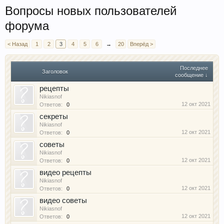
Вопросы новых пользователей
форума
< Назад
1
2
3
4
5
6
→
20
Вперёд >
Последнее
Заголовок
сообщение ↓
рецепты
Nikiasnof
12 окт 2021
Ответов:
0
секреты
Nikiasnof
12 окт 2021
Ответов:
0
советы
Nikiasnof
12 окт 2021
Ответов:
0
видео рецепты
Nikiasnof
12 окт 2021
Ответов:
0
видео советы
Nikiasnof
12 окт 2021
Ответов:
0