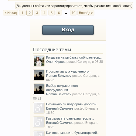
(Вы должны войти или зарегистрироваться, чтобы разместить сообщение.)
< Назад
1
2
3
4
5
6
→
10
Вперёд >
Вход
Последние темы
Когда вы на рыбалку собираетесь...
Олег Киреев
posted
Сегодня, в 06:38
Программа для удаленного...
Roman Seleznev
posted
Сегодня, в
06:28
Выбор покрасочного
оборудования...
Roman Seleznev
posted
Сегодня, в
06:21
Возможно ли подобрать дорогой...
Евгений Самичев
posted
Вчера, в
18:30
Где заказать сантехнические...
Евгений Самичев
posted
Вчера, в
18:26
Как восстановить бухгалтерский...