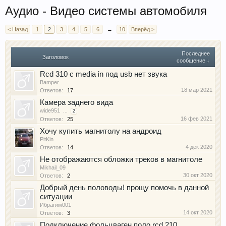
Аудио - Видео системы автомобиля
< Назад
1
2
3
4
5
6
→
10
Вперёд >
Последнее
Заголовок
сообщение ↓
Rcd 310 с media in под usb нет звука
Bamper
18 мар 2021
Ответов:
17
Камера заднего вида
wide951
...
2
16 фев 2021
Ответов:
25
Хочу купить магнитолу на андроид
PitKin
4 дек 2020
Ответов:
14
Не отображаются обложки треков в магнитоле
Mikhail_09
30 окт 2020
Ответов:
2
Добрый день половоды! прощу помочь в данной
ситуации
Ибрагим001
14 окт 2020
Ответов:
3
Подключение фольцваген поло rcd 210