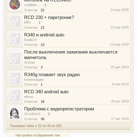
Mirrorlink на RCD340G
chelllden
...
2
14 апр 2020
Ответов:
22
RCD 230 + парктроник?
MRs
...
2
12 апр 2020
Ответов:
22
R340 и android auto
Radik24
13 мар 2020
Ответов:
10
После выключения зажигания выключается
магнитола.
Arshan
25 дек 2019
Ответов:
3
R340g плавает звук радио
komeradgate
8 ноя 2019
Ответов:
1
RCD 340 android auto
elbrus
29 окт 2019
Ответов:
18
Проблема с видеорегистратором
XLenKissX
...
2
17 авг 2019
Ответов:
36
Показаны темы с 21 по 40 из 182
Настройки отображения тем