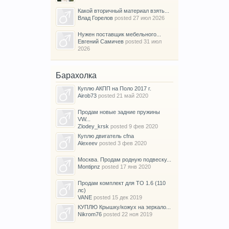
Какой вторичный материал взять...
Влад Горелов
posted
27 июл 2026
Нужен поставщик мебельного...
Евгений Самичев
posted
31 июл
2026
Барахолка
Куплю АКПП на Поло 2017 г.
Airob73
posted
21 май 2020
Продам новые задние пружины
VW...
Zlodey_krsk
posted
9 фев 2020
Куплю двигатель cfna
Alexeev
posted
3 фев 2020
Москва. Продам родную подвеску...
Montipnz
posted
17 янв 2020
Продам комплект для ТО 1.6 (110
лс)
VANE
posted
15 дек 2019
КУПЛЮ Крышку/кожух на зеркало...
Nikrom76
posted
22 ноя 2019