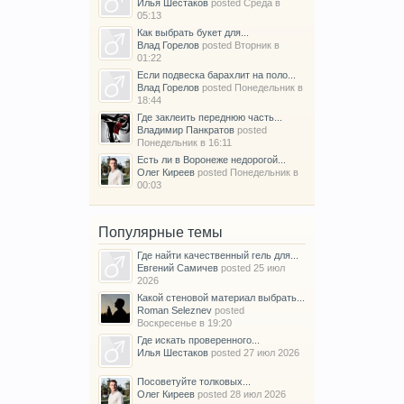
Илья Шестаков
posted
Среда в
05:13
Как выбрать букет для...
Влад Горелов
posted
Вторник в
01:22
Если подвеска барахлит на поло...
Влад Горелов
posted
Понедельник в
18:44
Где заклеить переднюю часть...
Владимир Панкратов
posted
Понедельник в 16:11
Есть ли в Воронеже недорогой...
Олег Киреев
posted
Понедельник в
00:03
Популярные темы
Где найти качественный гель для...
Евгений Самичев
posted
25 июл
2026
Какой стеновой материал выбрать...
Roman Seleznev
posted
Воскресенье в 19:20
Где искать проверенного...
Илья Шестаков
posted
27 июл 2026
Посоветуйте толковых...
Олег Киреев
posted
28 июл 2026