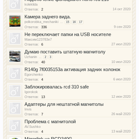
koleklida
14 окт 2020
Ответов:
2
Камера заднего вида.
polkorobka_mechaniki
...
15
16
17
9 сен 2020
Ответов:
336
Не переключает папки на USB носителе
Максим123783е7
27 июл 2020
Ответов:
6
Думаю поставить штатную магнитолу
Uzhanin
...
2
3
10 июл 2020
Ответов:
40
R140g 7f0035153a активация задних колонок
Egorchenko
6 июл 2020
Ответов:
4
Заблокировалась rcd 310 safe
Igorokok
12 июн 2020
Ответов:
13
Адаптеры для нештатной магнитолы
Invis
26 май 2020
Ответов:
7
Проблема с магнитолой
AV.Sushko
13 май 2020
Ответов:
4