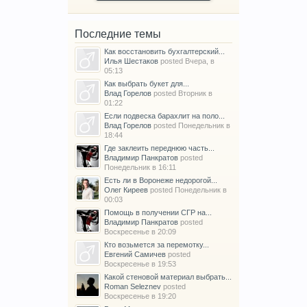
Последние темы
Как восстановить бухгалтерский...
Илья Шестаков
posted
Вчера, в
05:13
Как выбрать букет для...
Влад Горелов
posted
Вторник в
01:22
Если подвеска барахлит на поло...
Влад Горелов
posted
Понедельник в
18:44
Где заклеить переднюю часть...
Владимир Панкратов
posted
Понедельник в 16:11
Есть ли в Воронеже недорогой...
Олег Киреев
posted
Понедельник в
00:03
Помощь в получении СГР на...
Владимир Панкратов
posted
Воскресенье в 20:09
Кто возьмется за перемотку...
Евгений Самичев
posted
Воскресенье в 19:53
Какой стеновой материал выбрать...
Roman Seleznev
posted
Воскресенье в 19:20