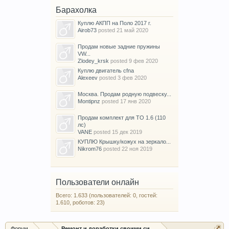
Барахолка
Куплю АКПП на Поло 2017 г.
Airob73
posted
21 май 2020
Продам новые задние пружины
VW...
Zlodey_krsk
posted
9 фев 2020
Куплю двигатель cfna
Alexeev
posted
3 фев 2020
Москва. Продам родную подвеску...
Montipnz
posted
17 янв 2020
Продам комплект для ТО 1.6 (110
лс)
VANE
posted
15 дек 2019
КУПЛЮ Крышку/кожух на зеркало...
Nikrom76
posted
22 ноя 2019
Пользователи онлайн
Всего: 1.633 (пользователей: 0, гостей:
1.610, роботов: 23)
Форум
...
Ремонт и доработки своими силами