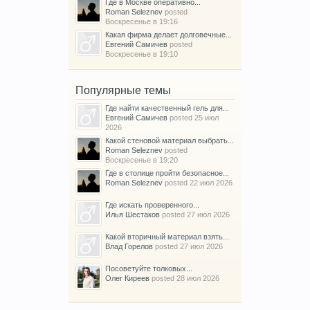
Где в Москве оперативно...
Roman Seleznev
posted
Воскресенье в 19:16
Какая фирма делает долговечные...
Евгений Самичев
posted
Воскресенье в 19:10
Популярные темы
Где найти качественный гель для...
Евгений Самичев
posted
25 июл
2026
Какой стеновой материал выбрать...
Roman Seleznev
posted
Воскресенье в 19:20
Где в столице пройти безопасное...
Roman Seleznev
posted
22 июл 2026
Где искать проверенного...
Илья Шестаков
posted
27 июл 2026
Какой вторичный материал взять...
Влад Горелов
posted
27 июл 2026
Посоветуйте толковых...
Олег Киреев
posted
28 июл 2026