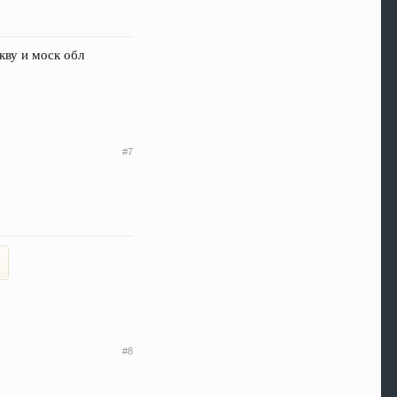
кву и моск обл
#7
#8