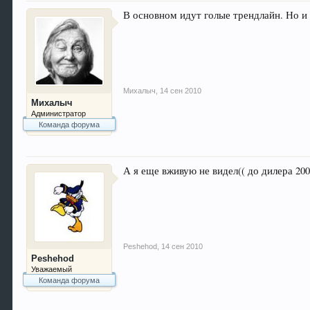
В основном идут голые трендлайн. Но и
Михалыч
,
14 сен 2010
Михалыч
Администратор
Команда форума
А я еще вживую не видел(( до дилера 200
Peshehod
,
14 сен 2010
Peshehod
Уважаемый
Команда форума