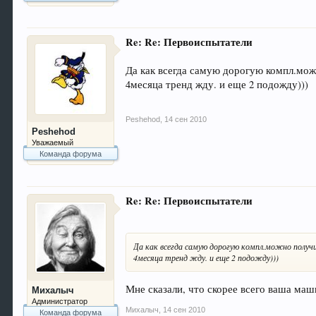
Re: Re: Первоиспытатели
Да как всегда самую дорогую компл.мож
4месяца тренд жду. и еще 2 подожду)))
Peshehod
,
14 сен 2010
Peshehod
Уважаемый
Команда форума
Re: Re: Первоиспытатели
Да как всегда самую дорогую компл.можно получ
4месяца тренд жду. и еще 2 подожду)))
Мне сказали, что скорее всего ваша ма
Михалыч
Администратор
Михалыч
,
14 сен 2010
Команда форума