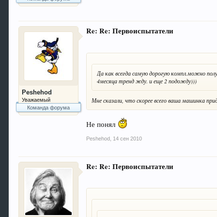
Re: Re: Первоиспытатели
Да как всегда самую дорогую компл.можно пол
4месяца тренд жду. и еще 2 подожду)))
Peshehod
Мне сказали, что скорее всего ваша машинка при
Уважаемый
Команда форума
Не понял
Peshehod
,
14 сен 2010
Re: Re: Первоиспытатели