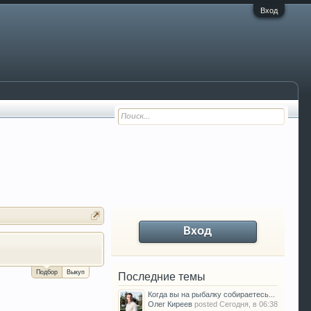
Вход
Вход
За сколько можно продать Ваш VW P
Подбор
Выкуп
Последние темы
Когда вы на рыбалку собираетесь...
Олег Киреев
posted
Сегодня, в 06:38