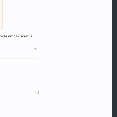
гда скорее всего я
#10
#11