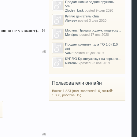
Продам новые задние пружины
VW...
Zlodey_krsk
posted
9 фев 2020
Куплю двигатель cfna
Alexeev
posted
3 фев 2020
воря не уважают)... Я
Москва. Продам родную подвеску...
Montipnz
posted
17 янв 2020
Продам комплект для ТО 1.6 (110
лс)
#5
VANE
posted
15 дек 2019
КУПЛЮ Крышку/кожух на зеркало...
Nikrom76
posted
22 ноя 2019
Пользователи онлайн
Всего: 1.823 (пользователей: 0, гостей:
1.808, роботов: 15)
#6