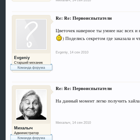
Михалыч
,
14 сен 2010
Re: Re: Первоиспытатели
Цветочек наверное ты умнее нас всех и 
) Поделись секретом где заказала и ч
Evgeniy
,
14 сен 2010
Evgeniy
Старший механик
Команда форума
Re: Re: Первоиспытатели
На данный момент легко получить хайлай
Михалыч
,
14 сен 2010
Михалыч
Администратор
Команда форума