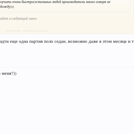
олучить очень быстро(остальных людей производители мягко говоря не
одожду)))
ридет в следующий завоз
Нажмите, чтобы раскрыть...
ти еще одна партия поло седан, возможно даже в этом месяце и то
 меня?))