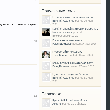
#2
Популярные темы
Где найти качественный гель для...
Евгений Самичев
posted
25 июл
 долгих сроков говорит
2026
Какой стеновой материал выбрать...
Roman Seleznev
posted
Воскресенье в 19:20
Где искать проверенного...
#3
Илья Шестаков
posted
27 июл 2026
Посоветуйте толковых...
Олег Киреев
posted
28 июл 2026
Какой вторичный материал взять...
Влад Горелов
posted
27 июл 2026
Нужен поставщик мебельного...
Евгений Самичев
posted
31 июл
2026
Барахолка
#4
Куплю АКПП на Поло 2017 г.
Airob73
posted
21 май 2020