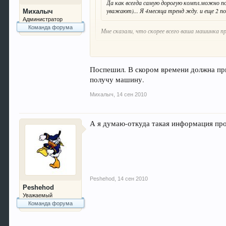
Да как всегда самую дорогую компл.можно п
уважают)... Я 4месяца тренд жду. и еще 2 п
Михалыч
Администратор
Команда форума
Мне сказали, что скорее всего ваша машинка п
Не понял
Поспешил. В скором времени должна прид
получу машину.
Михалыч
,
14 сен 2010
А я думаю-откуда такая информация про
Peshehod
,
14 сен 2010
Peshehod
Уважаемый
Команда форума