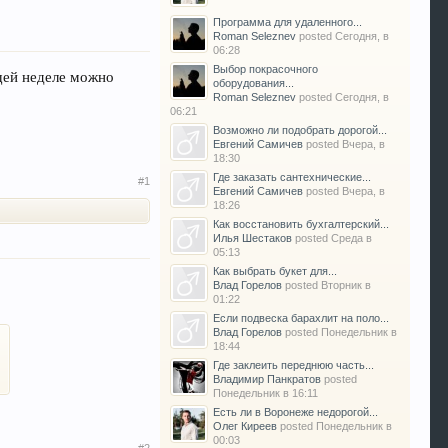
Программа для удаленного...
Roman Seleznev
posted
Сегодня, в
06:28
Выбор покрасочного
щей неделе можно
оборудования...
Roman Seleznev
posted
Сегодня, в
06:21
Возможно ли подобрать дорогой...
Евгений Самичев
posted
Вчера, в
18:30
Где заказать сантехнические...
#1
Евгений Самичев
posted
Вчера, в
18:26
Как восстановить бухгалтерский...
Илья Шестаков
posted
Среда в
05:13
Как выбрать букет для...
Влад Горелов
posted
Вторник в
01:22
Если подвеска барахлит на поло...
Влад Горелов
posted
Понедельник в
18:44
Где заклеить переднюю часть...
Владимир Панкратов
posted
Понедельник в 16:11
Есть ли в Воронеже недорогой...
Олег Киреев
posted
Понедельник в
00:03