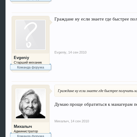
Граждане ну если знаете где быстрее по
Evgeniy
,
14 сен 2010
Evgeniy
Старший механик
Команда форума
Граждане ну если знаете где быстрее получить х
Думаю проще обратиться к манагерам по
Михалыч
,
14 сен 2010
Михалыч
Администратор
Команда форума