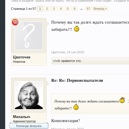
Тема в разделе "
Брать или не брать: тесты и сравнения Поло седан
", создана
Страница 1 из 57
1
2
3
4
5
6
→
57
Вперёд >
Почему вы так долго ждать соглашаетес
забирать!!!
Цветочек
,
14 сен 2010
Цветочек
shelk
нравится это.
Новичок
Re: Re: Первоиспытатели
Почему вы так долго ждать соглашаетесь
забирать!!!
Михалыч
Комплектация?
Администратор
Команда форума