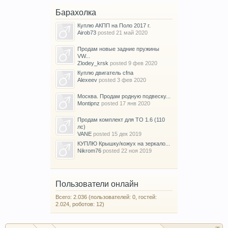
Барахолка
Куплю АКПП на Поло 2017 г.
Airob73
posted
21 май 2020
Продам новые задние пружины
VW...
Zlodey_krsk
posted
9 фев 2020
Куплю двигатель cfna
Alexeev
posted
3 фев 2020
Москва. Продам родную подвеску...
Montipnz
posted
17 янв 2020
Продам комплект для ТО 1.6 (110
лс)
VANE
posted
15 дек 2019
КУПЛЮ Крышку/кожух на зеркало...
Nikrom76
posted
22 ноя 2019
Пользователи онлайн
Всего: 2.036 (пользователей: 0, гостей:
2.024, роботов: 12)