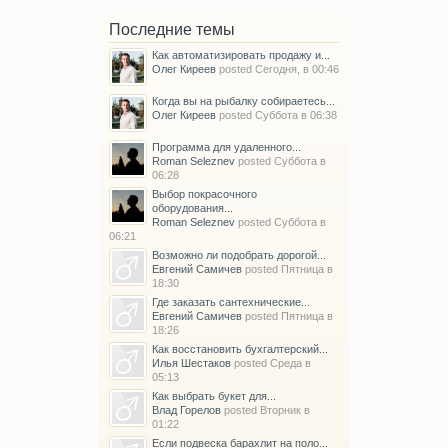
Последние темы
Как автоматизировать продажу и...
Олег Киреев
posted
Сегодня, в 00:46
Когда вы на рыбалку собираетесь...
Олег Киреев
posted
Суббота в 06:38
Программа для удаленного...
Roman Seleznev
posted
Суббота в
06:28
Выбор покрасочного
оборудования...
Roman Seleznev
posted
Суббота в
06:21
Возможно ли подобрать дорогой...
Евгений Самичев
posted
Пятница в
18:30
Где заказать сантехнические...
Евгений Самичев
posted
Пятница в
18:26
Как восстановить бухгалтерский...
Илья Шестаков
posted
Среда в
05:13
Как выбрать букет для...
Влад Горелов
posted
Вторник в
01:22
Если подвеска барахлит на поло...