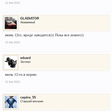
12 янв 2013
GLADIATOR
Уважаемый
июнь 12го, вроде заводится))) Пока все новое)))
12 янв 2013
edvard
Эксперт
июль 12-го.в норме.
12 янв 2013
серёга_55
Старший механик