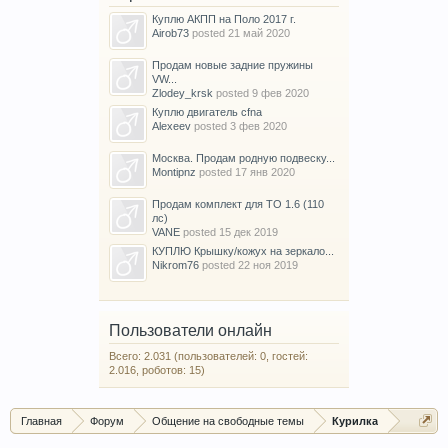
Куплю АКПП на Поло 2017 г.
Airob73
posted
21 май 2020
Продам новые задние пружины
VW...
Zlodey_krsk
posted
9 фев 2020
Куплю двигатель cfna
Alexeev
posted
3 фев 2020
Москва. Продам родную подвеску...
Montipnz
posted
17 янв 2020
Продам комплект для ТО 1.6 (110
лс)
VANE
posted
15 дек 2019
КУПЛЮ Крышку/кожух на зеркало...
Nikrom76
posted
22 ноя 2019
Пользователи онлайн
Всего: 2.031 (пользователей: 0, гостей:
2.016, роботов: 15)
Главная
Форум
Общение на свободные темы
Курилка