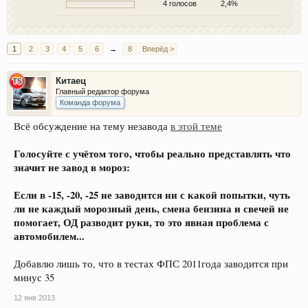
4 голосов
2,4%
1
2
3
4
5
6
→
8
Вперёд >
Китаец
Главный редактор форума
Команда форума
Всё обсуждение на тему незавода
в этой теме
Голосуйте с учётом того, чтобы реально представлять что
значит не завод в мороз:
Если в -15, -20, -25 не заводится ни с какой попытки, чуть
ли не каждый морозный день, смена бензина и свечей не
помогает, ОД разводит руки, то это явная проблема с
автомобилем...
Добавлю лишь то, что в тестах ФПС 2011года заводится при
минус 35
12 янв 2013