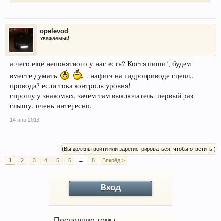
opelevod
Уважаемый
а чего ещё непонятного у нас есть? Костя пиши!, будем
вместе думать
. нафига на гидроприводе сцепл,.
провода? если тока контроль уровня!
спрошу у знакомых, зачем там выключатель. первый раз
слышу, очень интересно.
14 янв 2013
(Вы должны войти или зарегистрироваться, чтобы ответить.)
1
2
3
4
5
6
→
8
Вперёд >
Вход
Последние темы