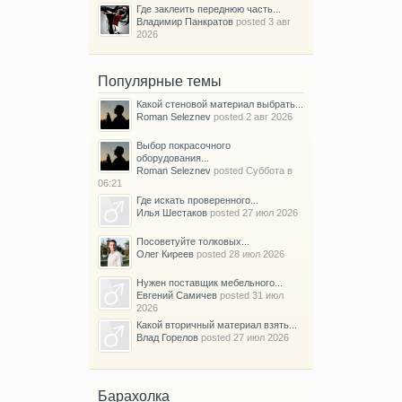
Где заклеить переднюю часть...
Владимир Панкратов
posted
3 авг
2026
Популярные темы
Какой стеновой материал выбрать...
Roman Seleznev
posted
2 авг 2026
Выбор покрасочного
оборудования...
Roman Seleznev
posted
Суббота в
06:21
Где искать проверенного...
Илья Шестаков
posted
27 июл 2026
Посоветуйте толковых...
Олег Киреев
posted
28 июл 2026
Нужен поставщик мебельного...
Евгений Самичев
posted
31 июл
2026
Какой вторичный материал взять...
Влад Горелов
posted
27 июл 2026
Барахолка