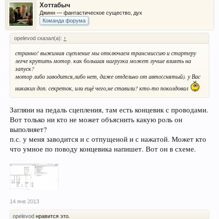
Хоттабыч
Джинн — фантастическое существо, дух
Команда форума
opelevod сказал(а):
↑
странно! выжимая сцепление мы отключаем трансмиссию и стартеру
легче крутить мотор. как большая нагрузка может лучше влиять на
запуск?
мотор либо заводится,либо нет, даже отдельно от авто(снятый). у Вас
никаких доп. секреток, или ещё чего,не ставили? кто-то поколдовал
Загляни на педаль сцепления, там есть концевик с проводами.
Вот только ни кто не может объяснить какую роль он
выполняет?
п.с. у меня заводится и с отпущеной и с нажатой. Может кто
что умное по поводу концевика напишет. Вот он в схеме.
14 янв 2013
opelevod
нравится это.