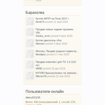
2026
Барахолка
Куплю АКПП на Поло 2017 г.
Airob73
posted
21 май 2020
Продам новые задние пружины
VW...
Zlodey_krsk
posted
9 фев 2020
Куплю двигатель cfna
Alexeev
posted
3 фев 2020
Москва. Продам родную подвеску...
Montipnz
posted
17 янв 2020
Продам комплект для ТО 1.6 (110
лс)
VANE
posted
15 дек 2019
КУПЛЮ Крышку/кожух на зеркало...
Nikrom76
posted
22 ноя 2019
Пользователи онлайн
Aleks833195
Всего: 430 (пользователей: 1, гостей: 276,