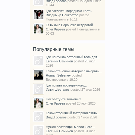
Влад Горелов
posted
Понедельник в
18:44
Где заклеить переднюю часть...
Владимир Панкратов
posted
Понедельник в 16:11
Есть ли в Воронеже недорогой...
Олег Киреев
posted
Понедельник в
00:03
Популярные темы
Где найти качественный гель для...
Евгений Самичев
posted
25 июл
2026
Какой стеновой материал выбрать...
Roman Seleznev
posted
Воскресенье в 19:20
Где искать проверенного...
Илья Шестаков
posted
27 июл 2026
Посоветуйте толковых...
Олег Киреев
posted
28 июл 2026
Какой вторичный материал взять...
Влад Горелов
posted
27 июл 2026
Нужен поставщик мебельного...
Евгений Самичев
posted
31 июл