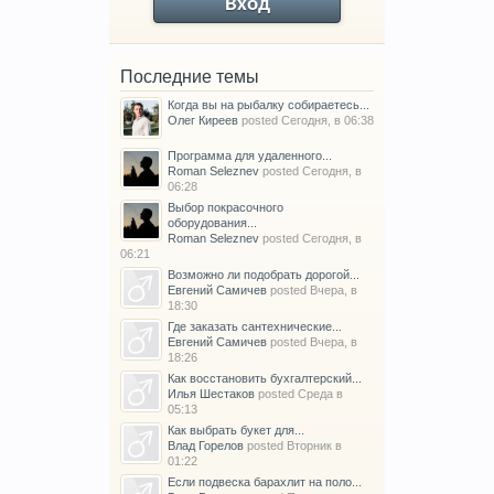
Вход
Последние темы
Когда вы на рыбалку собираетесь...
Олег Киреев
posted
Сегодня, в 06:38
Программа для удаленного...
Roman Seleznev
posted
Сегодня, в
06:28
Выбор покрасочного
оборудования...
Roman Seleznev
posted
Сегодня, в
06:21
Возможно ли подобрать дорогой...
Евгений Самичев
posted
Вчера, в
18:30
Где заказать сантехнические...
Евгений Самичев
posted
Вчера, в
18:26
Как восстановить бухгалтерский...
Илья Шестаков
posted
Среда в
05:13
Как выбрать букет для...
Влад Горелов
posted
Вторник в
01:22
Если подвеска барахлит на поло...