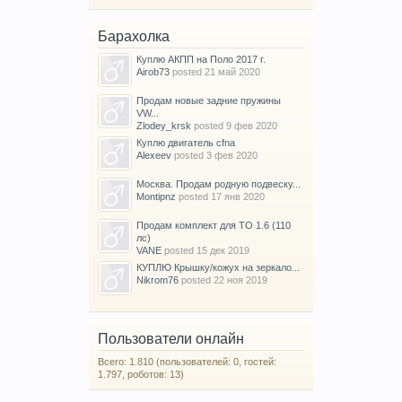
Барахолка
Куплю АКПП на Поло 2017 г.
Airob73
posted
21 май 2020
Продам новые задние пружины
VW...
Zlodey_krsk
posted
9 фев 2020
Куплю двигатель cfna
Alexeev
posted
3 фев 2020
Москва. Продам родную подвеску...
Montipnz
posted
17 янв 2020
Продам комплект для ТО 1.6 (110
лс)
VANE
posted
15 дек 2019
КУПЛЮ Крышку/кожух на зеркало...
Nikrom76
posted
22 ноя 2019
Пользователи онлайн
Всего: 1.810 (пользователей: 0, гостей:
1.797, роботов: 13)