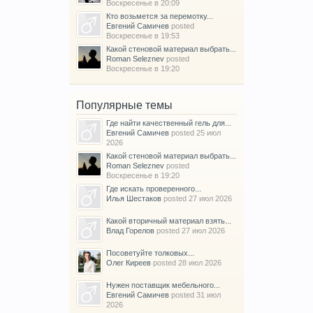
Воскресенье в 20:09
Кто возьмется за перемотку...
Евгений Самичев
posted
Воскресенье в 19:53
Какой стеновой материал выбрать...
Roman Seleznev
posted
Воскресенье в 19:20
Популярные темы
Где найти качественный гель для...
Евгений Самичев
posted
25 июл
2026
Какой стеновой материал выбрать...
Roman Seleznev
posted
Воскресенье в 19:20
Где искать проверенного...
Илья Шестаков
posted
27 июл 2026
Какой вторичный материал взять...
Влад Горелов
posted
27 июл 2026
Посоветуйте толковых...
Олег Киреев
posted
28 июл 2026
Нужен поставщик мебельного...
Евгений Самичев
posted
31 июл
2026