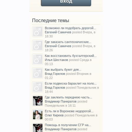
Вход
Последние темы
Возможно ли подобрать дорогой...
Евгений Самичев
posted
Вчера, в
18:30
Где заказать сантехнические...
Евгений Самичев
posted
Вчера, в
18:26
Как восстановить бухгалтерский...
Илья Шестаков
posted
Среда в
05:13
Как выбрать букет для...
Влад Горелов
posted
Вторник в
01:22
Если подвеска барахлит на поло...
Влад Горелов
posted
Понедельник в
18:44
Где заклеить переднюю часть...
Владимир Панкратов
posted
Понедельник в 16:11
Есть ли в Воронеже недорогой...
Олег Киреев
posted
Понедельник в
00:03
Помощь в получении СГР на...
Владимир Панкратов
posted