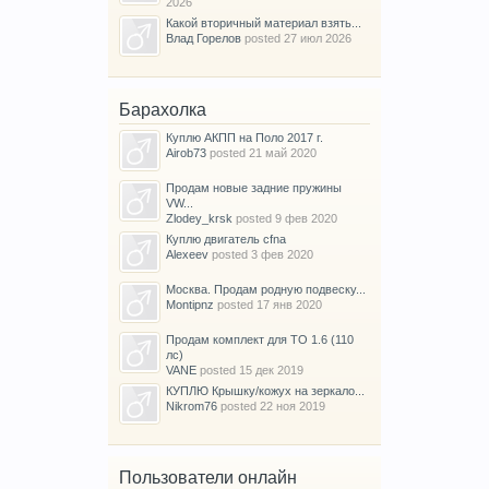
2026
Какой вторичный материал взять...
Влад Горелов
posted
27 июл 2026
Барахолка
Куплю АКПП на Поло 2017 г.
Airob73
posted
21 май 2020
Продам новые задние пружины
VW...
Zlodey_krsk
posted
9 фев 2020
Куплю двигатель cfna
Alexeev
posted
3 фев 2020
Москва. Продам родную подвеску...
Montipnz
posted
17 янв 2020
Продам комплект для ТО 1.6 (110
лс)
VANE
posted
15 дек 2019
КУПЛЮ Крышку/кожух на зеркало...
Nikrom76
posted
22 ноя 2019
Пользователи онлайн