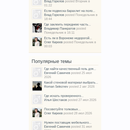
Влад Горелов
posted
Вторник в
01:22
Если подвеска барахлит на поло...
Влад Горелов
posted
Понедельник в
18:44
Где заклеить переднюю часть...
Владимир Панкратов
posted
Понедельник в 16:11
Есть ли в Воронеже недорогой...
Олег Киреев
posted
Понедельник в
00:03
Популярные темы
Где найти качественный гель для...
Евгений Самичев
posted
25 июл
2026
Какой стеновой материал выбрать...
Roman Seleznev
posted
2 авг 2026
Где искать проверенного...
Илья Шестаков
posted
27 июл 2026
Посоветуйте толковых...
Олег Киреев
posted
28 июл 2026
Нужен поставщик мебельного...
Евгений Самичев
posted
31 июл