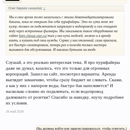
Олег Киреев сказал(а):
↑
Мы в свое время тоже намучились с этими девятнадцатилитровыми
баками, пока не открыли для себя пурифайеры. Это по сути тот же
кулер, только он подключается напрямую к водопроводу и сам очищает
воду через встроенные фильтры. Мы заказывали такое оборудование на
сайте
https://aqua-star.ru/
там у них куча моделей, можно и в аренду
взять, и купить под свои нужды. Сервис у них отличный, сами приехали,
все быстро смонтировали, теперь раз в полгода только мастера
вызываем для обслуживания. И никаких бутылок на входе.
Слушай, а это реально интересная тема. Я про пурифайеры
даже не думал, казалось, что это только для огромных
корпораций. Зашел на сайт, посмотрел варианты. Аренда
выглядит заманчиво, чтобы сразу бюджет не сливать. Скажи,
а как у них с напором воды, быстро бак наполняется? И
насколько сложно их подключать, если водопровод
далековато от розетки? Спасибо за наводку, изучу подробнее
их условия.
26 май 2026
(Вы должны войти или зарегистрироваться, чтобы ответить.)