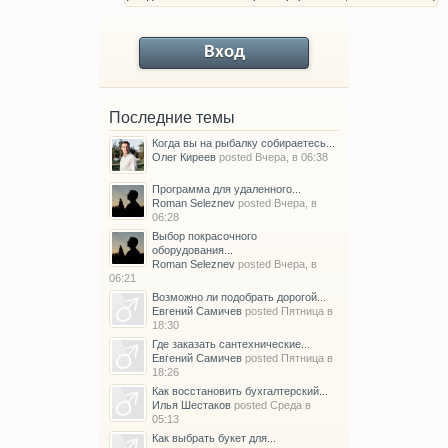
Вход
Последние темы
Когда вы на рыбалку собираетесь...
Олег Киреев
posted
Вчера, в 06:38
Программа для удаленного...
Roman Seleznev
posted
Вчера, в
06:28
Выбор покрасочного
оборудования...
Roman Seleznev
posted
Вчера, в
06:21
Возможно ли подобрать дорогой...
Евгений Самичев
posted
Пятница в
18:30
Где заказать сантехнические...
Евгений Самичев
posted
Пятница в
18:26
Как восстановить бухгалтерский...
Илья Шестаков
posted
Среда в
05:13
Как выбрать букет для...