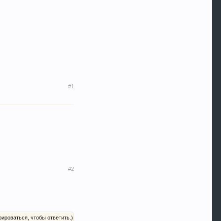
#1
#2
рироваться, чтобы ответить.)