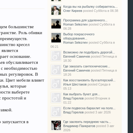
Когда вы на рыбалку собираетесь...
Олег Киреев
posted
Суббота в 06:38
Программа для удаленного...
Roman Seleznev
posted
Суббота в
ющем большинстве
06:28
транстве. Роль обивки
Выбор покрасочного
д преимуществ.
оборудования...
Roman Seleznev
posted
Суббота в
шинство кресел
06:21
 является
Возможно ли подобрать дорогой...
рает основание.
Евгений Самичев
posted
Пятница в
18:30
ьев обуславливается
Где заказать сантехнические...
и с необходимостью
Евгений Самичев
posted
Пятница в
ных регулировок. В
18:26
ки. Цвет мебели влияет
Как восстановить бухгалтерский...
Илья Шестаков
posted
Среда в
улья, которые
05:13
ности выберете
Как выбрать букет для...
с простотой и
Влад Горелов
posted
Вторник в
01:22
Если подвеска барахлит на поло...
авкой.
Влад Горелов
posted
3 авг 2026
 запускается в
Где заклеить переднюю часть...
Владимир Панкратов
posted
3 авг
2026