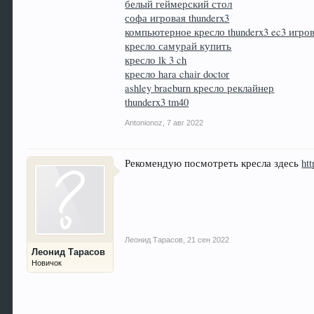
белый геймерский стол
софа игровая thunderx3
компьютерное кресло thunderx3 ec3 игро
кресло самурай купить
кресло lk 3 ch
кресло hara chair doctor
ashley braeburn кресло реклайнер
thunderx3 tm40
Antonionoz
,
7 авг 2022
Рекомендую посмотреть кресла здесь
htt
Леонид Тарасов
,
21 сен 2022
Леонид Тарасов
Новичок