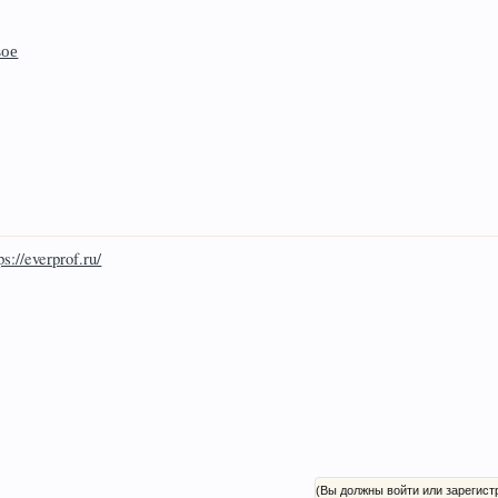
вое
ps://everprof.ru/
(Вы должны войти или зарегист