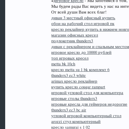
4)
игровое кресло
- Мы заботимся о том,
Мы будем рады Вас видеть у нас на инт
От всей души Вам всех благ!
диван 3 местный офисный купить
обои на рабочий стол игровой пк
кресло реклайнер купить в нижнем новг
магазин офисных кресел
подлокотник thunderx3
диван с реклайнером и спальным место
игровое кресло до 10000 рублей
топ игровых кресел
metta bk 10ch
кресло metta su 1 bk комплект 6
thunderx3 ec3 white
arimax кресло реклайнер
купить кресло cougar rampart
игровой угловой стол для компьютера
игровые столы thunderx3
игровые кресла для геймеров недорогие
thunderx3 ec3 bc air
угловой игровой компьютерный стол
arozzi стул компьютерный
кресло samurai s 1 02