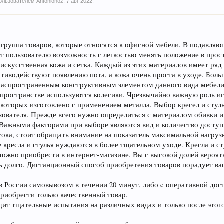
 пользователем
Antonionoz
,
7 авг 2022
.
я группа товаров, которые относятся к офисной мебели. В подавля
ют пользователю возможность с легкостью менять положение в прос
 искусственная кожа и сетка. Каждый из этих материалов имеет ря
отиводействуют появлению пота, а кожа очень проста в уходе. Боль
аспространенным конструктивным элементом данного вида мебели
 пространстве используются колесики. Чрезвычайно важную роль иг
 которых изготовлено с применением металла. Выбор кресел и стул
ователя. Прежде всего нужно определиться с материалом обивки 
 Важными факторами при выборе являются вид и количество доступ
ысока, стоит обращать внимание на показатель максимальной нагруз
 кресла и стулья нуждаются в более тщательном уходе. Кресла и ст
ожно приобрести в интернет-магазине. Вы с высокой долей вероят
нь долго. Дистанционный способ приобретения товаров порадует ва
 России самовывозом в течении 20 минут, либо c оперативной дост
риобрести только качественный товар.
ит тщательные испытания на различных видах и только после этого