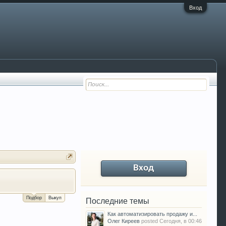
Вход
Вход
За сколько можно продать Ваш VW P
Подбор
Выкуп
Последние темы
Как автоматизировать продажу и...
Олег Киреев
posted
Сегодня, в 00:46