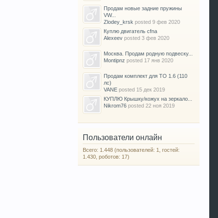
Продам новые задние пружины
VW...
Zlodey_krsk
posted
9 фев 2020
Куплю двигатель cfna
Alexeev
posted
3 фев 2020
Москва. Продам родную подвеску...
Montipnz
posted
17 янв 2020
Продам комплект для ТО 1.6 (110
лс)
VANE
posted
15 дек 2019
КУПЛЮ Крышку/кожух на зеркало...
Nikrom76
posted
22 ноя 2019
Пользователи онлайн
Всего: 1.448 (пользователей: 1, гостей:
1.430, роботов: 17)