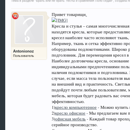
Тема в разделе "
Брать или не брать: тесты и сравнения Поло седан
", создана
Привет товарищи
.
Кресла и стулья – самая многочисленна
находятся кресла, которые предоставля
кресел наиболее часто исполняют ткань,
Например, ткань и сетка эффективно пр
оборудованы подлокотниками. Широко р
Antonionoz
подголовник. Для перемещения кресел в
Пользователь
Наиболее долговечны кресла, основание
индивидуальными предпочтениями польз
наличия подлокотников и подголовника.
случае, если масса тела пользователя в
на внешний вид и практичность. Светлые
подойдут почти любым пользователям, м
мебель, которая будет радовать вас оче
эффективностью.
1)
кресло компьютерное
- Можно купить в
2)
кресло офисное
- Мы предлагаем вам п
3)
офисная мебель
- Каждый товар проход
серийное производство.