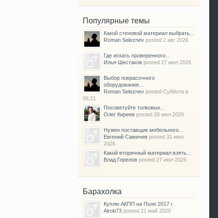
Популярные темы
Какой стеновой материал выбрать...
Roman Seleznev
posted
2 авг 2026
Где искать проверенного...
Илья Шестаков
posted
27 июл 2026
Выбор покрасочного
оборудования...
Roman Seleznev
posted
Суббота в
06:21
Посоветуйте толковых...
Олег Киреев
posted
28 июл 2026
Нужен поставщик мебельного...
Евгений Самичев
posted
31 июл
2026
Какой вторичный материал взять...
Влад Горелов
posted
27 июл 2026
Барахолка
Куплю АКПП на Поло 2017 г.
Airob73
posted
21 май 2020