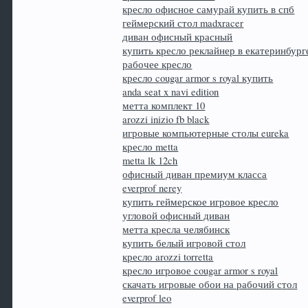
кресло офисное самурай купить в спб
геймерский стол madxracer
диван офисный красный
купить кресло реклайнер в екатеринбург
рабочее кресло
кресло cougar armor s royal купить
anda seat x navi edition
метта комплект 10
arozzi inizio fb black
игровые компьютерные столы eureka
кресло metta
metta lk 12ch
офисный диван премиум класса
everprof nerey
купить геймерское игровое кресло
угловой офисный диван
метта кресла челябинск
купить белый игровой стол
кресло arozzi torretta
кресло игровое cougar armor s royal
скачать игровые обои на рабочий стол
everprof leo