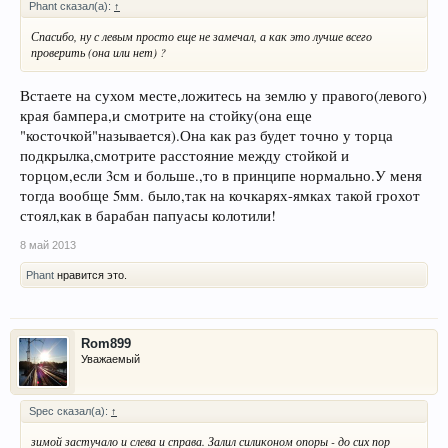
Phant сказал(а):
↑
Спасибо, ну с левым просто еще не замечал, а как это лучше всего
проверить (она или нет) ?
Встаете на сухом месте,ложитесь на землю у правого(левого)
края бампера,и смотрите на стойку(она еще
"косточкой"называется).Она как раз будет точно у торца
подкрылка,смотрите расстояние между стойкой и
торцом,если 3см и больше.,то в принципе нормально.У меня
тогда вообще 5мм. было,так на кочкарях-ямках такой грохот
стоял,как в барабан папуасы колотили!
8 май 2013
Phant
нравится это.
Rom899
Уважаемый
Spec сказал(а):
↑
зимой застучало и слева и справа. Залил силиконом опоры - до сих пор