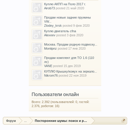
Куплю АКПП на Поло 2017 г.
Airob73
posted
21 май 2020
Продам новые задние пружины
VW...
Zlodey_krsk
posted
9 фев 2020
Куплю двигатель cfna
Alexeev
posted
3 фев 2020
Москва. Продам родную подвеску...
Montipnz
posted
17 янв 2020
Продам комплект для ТО 1.6 (110
лс)
VANE
posted
15 дек 2019
КУПЛЮ Крышку/кожух на зеркало...
Nikrom76
posted
22 ноя 2019
Пользователи онлайн
Всего: 2.392 (пользователей: 0, гостей:
2.376, роботов: 16)
Форум
...
Посторонние шумы: поиск и решение проблем