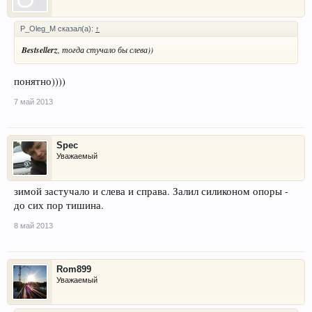
P_Oleg_M сказал(а):
↑
Bestsellerz
, тогда стучало бы слева))
понятно))))
7 май 2013
Spec
Уважаемый
зимой застучало и слева и справа. Залил силиконом опоры -
до сих пор тишина.
8 май 2013
Rom899
Уважаемый