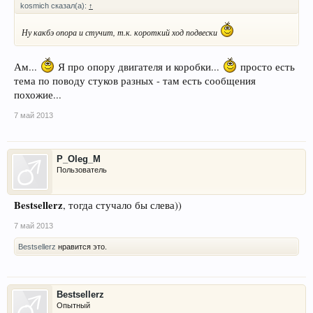
kosmich сказал(а):
↑
Ну какбэ опора и стучит, т.к. короткий ход подвески
Ам...
Я про опору двигателя и коробки...
просто есть
тема по поводу стуков разных - там есть сообщения
похожие...
7 май 2013
P_Oleg_M
Пользователь
Bestsellerz
, тогда стучало бы слева))
7 май 2013
Bestsellerz
нравится это.
Bestsellerz
Опытный