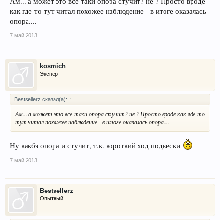
Ам... а может это всё-таки опора стучит? не ? Просто вроде
как где-то тут читал похожее наблюдение - в итоге оказалась
опора....
7 май 2013
kosmich
Эксперт
Bestsellerz сказал(а):
↑
Ам... а может это всё-таки опора стучит? не ? Просто вроде как где-то
тут читал похожее наблюдение - в итоге оказалась опора....
Ну какбэ опора и стучит, т.к. короткий ход подвески
7 май 2013
Bestsellerz
Опытный