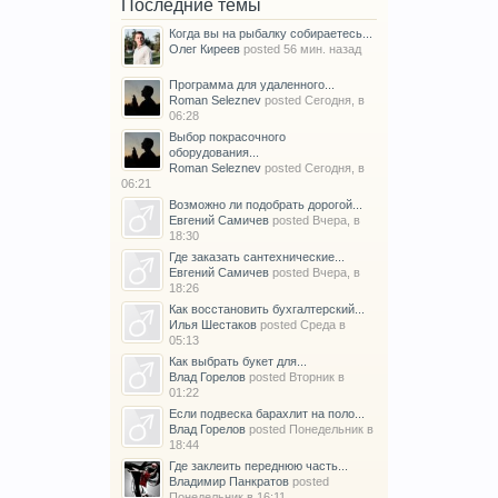
Последние темы
Когда вы на рыбалку собираетесь...
Олег Киреев
posted
56 мин. назад
Программа для удаленного...
Roman Seleznev
posted
Сегодня, в
06:28
Выбор покрасочного
оборудования...
Roman Seleznev
posted
Сегодня, в
06:21
Возможно ли подобрать дорогой...
Евгений Самичев
posted
Вчера, в
18:30
Где заказать сантехнические...
Евгений Самичев
posted
Вчера, в
18:26
Как восстановить бухгалтерский...
Илья Шестаков
posted
Среда в
05:13
Как выбрать букет для...
Влад Горелов
posted
Вторник в
01:22
Если подвеска барахлит на поло...
Влад Горелов
posted
Понедельник в
18:44
Где заклеить переднюю часть...
Владимир Панкратов
posted
Понедельник в 16:11