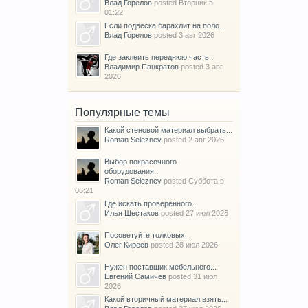
Влад Горелов
posted
Вторник в
01:22
Если подвеска барахлит на поло...
Влад Горелов
posted
3 авг 2026
Где заклеить переднюю часть...
Владимир Панкратов
posted
3 авг
2026
Популярные темы
Какой стеновой материал выбрать...
Roman Seleznev
posted
2 авг 2026
Выбор покрасочного
оборудования...
Roman Seleznev
posted
Суббота в
06:21
Где искать проверенного...
Илья Шестаков
posted
27 июл 2026
Посоветуйте толковых...
Олег Киреев
posted
28 июл 2026
Нужен поставщик мебельного...
Евгений Самичев
posted
31 июл
2026
Какой вторичный материал взять...