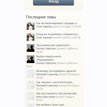
Вход
Последние темы
Как автоматизировать продажу и...
Олег Киреев
posted
Сегодня, в 00:46
Когда вы на рыбалку собираетесь...
Олег Киреев
posted
Суббота в 06:38
Программа для удаленного...
Roman Seleznev
posted
Суббота в
06:28
Выбор покрасочного
оборудования...
Roman Seleznev
posted
Суббота в
06:21
Возможно ли подобрать дорогой...
Евгений Самичев
posted
Пятница в
18:30
Где заказать сантехнические...
Евгений Самичев
posted
Пятница в
18:26
Как восстановить бухгалтерский...
Илья Шестаков
posted
Среда в
05:13
Как выбрать букет для...