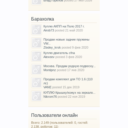
Влад Горелов
posted
27 июл 2026
Барахолка
Куплю АКПП на Поло 2017 г.
Airob73
posted
21 май 2020
Продам новые задние пружины
VW...
Zlodey_krsk
posted
9 фев 2020
Куплю двигатель cfna
Alexeev
posted
3 фев 2020
Москва. Продам родную подвеску...
Montipnz
posted
17 янв 2020
Продам комплект для ТО 1.6 (110
лс)
VANE
posted
15 дек 2019
КУПЛЮ Крышку/кожух на зеркало...
Nikrom76
posted
22 ноя 2019
Пользователи онлайн
Всего: 2.149 (пользователей: 0, гостей:
2.138, роботов: 11)