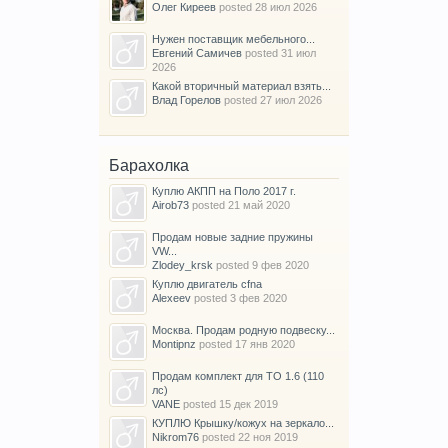
Олег Киреев
posted
28 июл 2026
Нужен поставщик мебельного...
Евгений Самичев
posted
31 июл
2026
Какой вторичный материал взять...
Влад Горелов
posted
27 июл 2026
Барахолка
Куплю АКПП на Поло 2017 г.
Airob73
posted
21 май 2020
Продам новые задние пружины
VW...
Zlodey_krsk
posted
9 фев 2020
Куплю двигатель cfna
Alexeev
posted
3 фев 2020
Москва. Продам родную подвеску...
Montipnz
posted
17 янв 2020
Продам комплект для ТО 1.6 (110
лс)
VANE
posted
15 дек 2019
КУПЛЮ Крышку/кожух на зеркало...
Nikrom76
posted
22 ноя 2019