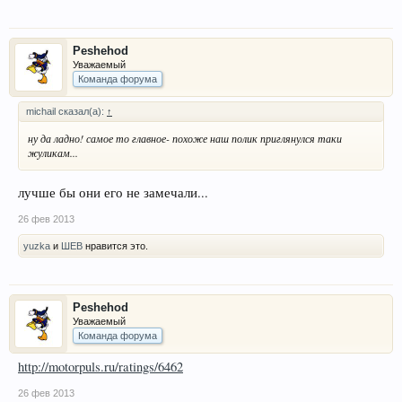
Peshehod
Уважаемый
Команда форума
michail сказал(а):
↑
ну да ладно! самое то главное- похоже наш полик приглянулся таки
жуликам...
лучше бы они его не замечали...
26 фев 2013
yuzka
и
ШЕВ
нравится это.
Peshehod
Уважаемый
Команда форума
http://motorpuls.ru/ratings/6462
26 фев 2013