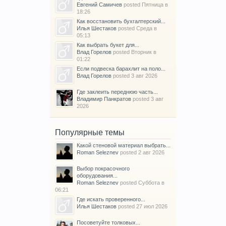
Евгений Самичев
posted
Пятница в
18:26
Как восстановить бухгалтерский...
Илья Шестаков
posted
Среда в
05:13
Как выбрать букет для...
Влад Горелов
posted
Вторник в
01:22
Если подвеска барахлит на поло...
Влад Горелов
posted
3 авг 2026
Где заклеить переднюю часть...
Владимир Панкратов
posted
3 авг
2026
Популярные темы
Какой стеновой материал выбрать...
Roman Seleznev
posted
2 авг 2026
Выбор покрасочного
оборудования...
Roman Seleznev
posted
Суббота в
06:21
Где искать проверенного...
Илья Шестаков
posted
27 июл 2026
Посоветуйте толковых...