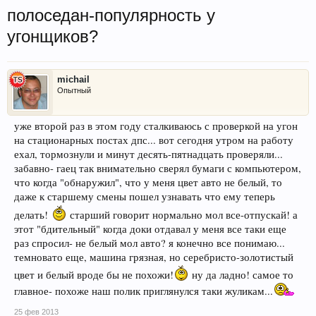
полоседан-популярность у
угонщиков?
michail
Опытный
уже второй раз в этом году сталкиваюсь с проверкой на угон
на стационарных постах дпс... вот сегодня утром на работу
ехал, тормознули и минут десять-пятнадцать проверяли...
забавно- гаец так внимательно сверял бумаги с компьютером,
что когда "обнаружил", что у меня цвет авто не белый, то
даже к старшему смены пошел узнавать что ему теперь
делать!
старший говорит нормально мол все-отпускай! а
этот "бдительный" когда доки отдавал у меня все таки еще
раз спросил- не белый мол авто? я конечно все понимаю...
темновато еще, машина грязная, но серебристо-золотистый
цвет и белый вроде бы не похожи!
ну да ладно! самое то
главное- похоже наш полик приглянулся таки жуликам...
25 фев 2013