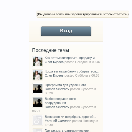
(Вы должны войти или зарегистрироваться, чтобы ответить.)
Вход
Последние темы
Как автоматизировать продажу и...
Олег Киреев
posted
Сегодня, в 00:46
Когда вы на рыбалку собираетесь...
Олег Киреев
posted
Суббота в 06:38
Программа для удаленного...
Roman Seleznev
posted
Суббота в
06:28
Выбор покрасочного
оборудования...
Roman Seleznev
posted
Суббота в
06:21
Возможно ли подобрать дорогой...
Евгений Самичев
posted
Пятница в
18:30
Где заказать сантехнические...