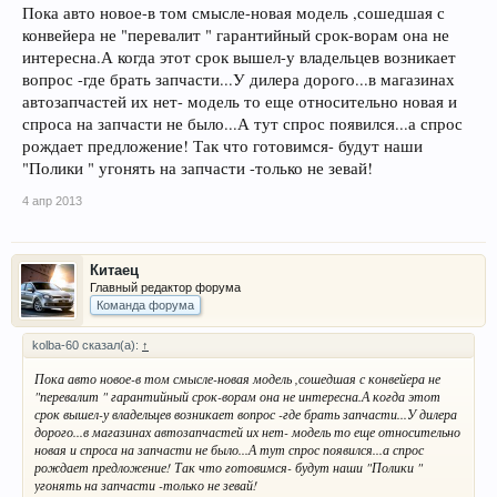
Пока авто новое-в том смысле-новая модель ,сошедшая с
конвейера не "перевалит " гарантийный срок-ворам она не
интересна.А когда этот срок вышел-у владельцев возникает
вопрос -где брать запчасти...У дилера дорого...в магазинах
автозапчастей их нет- модель то еще относительно новая и
спроса на запчасти не было...А тут спрос появился...а спрос
рождает предложение! Так что готовимся- будут наши
"Полики " угонять на запчасти -только не зевай!
4 апр 2013
Китаец
Главный редактор форума
Команда форума
kolba-60 сказал(а):
↑
Пока авто новое-в том смысле-новая модель ,сошедшая с конвейера не
"перевалит " гарантийный срок-ворам она не интересна.А когда этот
срок вышел-у владельцев возникает вопрос -где брать запчасти...У дилера
дорого...в магазинах автозапчастей их нет- модель то еще относительно
новая и спроса на запчасти не было...А тут спрос появился...а спрос
рождает предложение! Так что готовимся- будут наши "Полики "
угонять на запчасти -только не зевай!