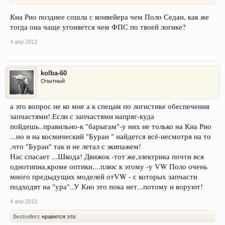
Киа Рио позднее сошла с конвейера чем Поло Седан, как же
тогда она чаще угоняется чем ФПС по твоей логике?
4 апр 2013
kolba-60
Опытный
а это вопрос не ко мне а к спецам по логистике обеспечения
запчастями!.Если с запчастями напряг-куда
пойдешь..правильно-к "барыгам"-у них не только на Киа Рио
...но и на космический "Буран " найдется всё-несмотря на то
,что "Буран" так и не летал с экипажем!
Нас спасает ...Шкода! Движок -тот же,электрика почти вся
однотипна,кроме оптики,...плюс к этому -у VW Поло очень
много предыдущих моделей отVW - с которых запчасти
подходят на "ура"..У Кио это пока нет...потому и воруют!
4 апр 2013
Bestsellerz
нравится это.