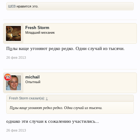
ШЕВ
нравится это.
Fresh Storm
Младший механик
П
о
лы ваще угоняют редко редко. Одни случай из тысячи.
26 фев 2013
michail
Опытный
Fresh Storm сказал(а):
↑
П
о
лы ваще угоняют редко редко. Одни случай из тысячи.
однако эти случаи к сожалению участились...
26 фев 2013