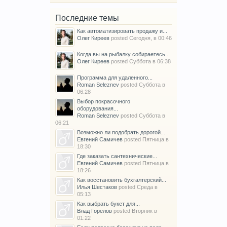
Последние темы
Как автоматизировать продажу и...
Олег Киреев
posted
Сегодня, в 00:46
Когда вы на рыбалку собираетесь...
Олег Киреев
posted
Суббота в 06:38
Программа для удаленного...
Roman Seleznev
posted
Суббота в
06:28
Выбор покрасочного
оборудования...
Roman Seleznev
posted
Суббота в
06:21
Возможно ли подобрать дорогой...
Евгений Самичев
posted
Пятница в
18:30
Где заказать сантехнические...
Евгений Самичев
posted
Пятница в
18:26
Как восстановить бухгалтерский...
Илья Шестаков
posted
Среда в
05:13
Как выбрать букет для...
Влад Горелов
posted
Вторник в
01:22