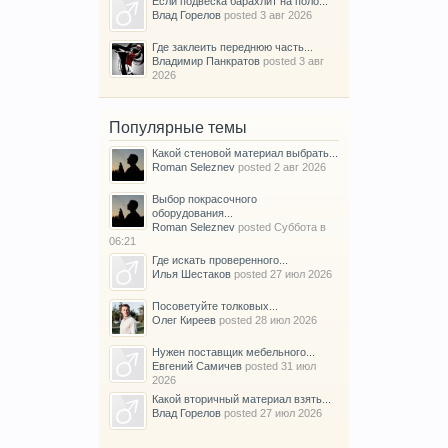
Если подвеска барахлит на поло...
Влад Горелов
posted
3 авг 2026
Где заклеить переднюю часть...
Владимир Панкратов
posted
3 авг
2026
Популярные темы
Какой стеновой материал выбрать...
Roman Seleznev
posted
2 авг 2026
Выбор покрасочного
оборудования...
Roman Seleznev
posted
Суббота в
06:21
Где искать проверенного...
Илья Шестаков
posted
27 июл 2026
Посоветуйте толковых...
Олег Киреев
posted
28 июл 2026
Нужен поставщик мебельного...
Евгений Самичев
posted
31 июл
2026
Какой вторичный материал взять...
Влад Горелов
posted
27 июл 2026