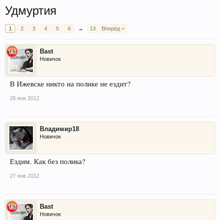
Удмуртия
1
2
3
4
5
6
→
13
Вперёд >
Bast
Новичок
В Ижевске никто на полике не ездит?
26 янв 2012
Владимир18
Новичок
Ездим. Как без полика?
27 янв 2012
Bast
Новичок