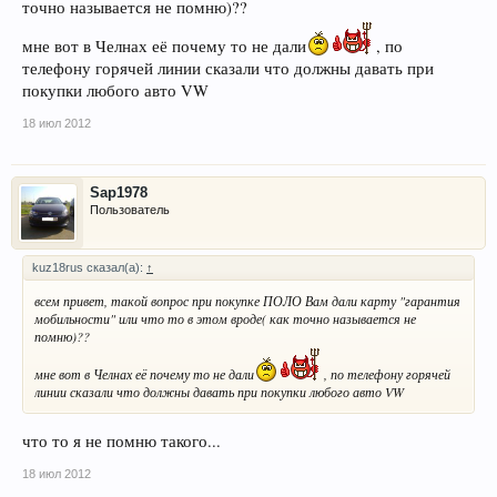
точно называется не помню)??
мне вот в Челнах её почему то не дали
, по
телефону горячей линии сказали что должны давать при
покупки любого авто VW
18 июл 2012
Sap1978
Пользователь
kuz18rus сказал(а):
↑
всем привет, такой вопрос при покупке ПОЛО Вам дали карту "гарантия
мобильности" или что то в этом вроде( как точно называется не
помню)??
мне вот в Челнах её почему то не дали
, по телефону горячей
линии сказали что должны давать при покупки любого авто VW
что то я не помню такого...
18 июл 2012