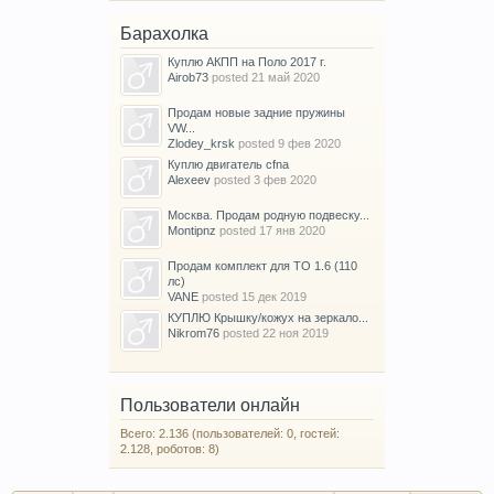
Барахолка
Куплю АКПП на Поло 2017 г.
Airob73
posted
21 май 2020
Продам новые задние пружины
VW...
Zlodey_krsk
posted
9 фев 2020
Куплю двигатель cfna
Alexeev
posted
3 фев 2020
Москва. Продам родную подвеску...
Montipnz
posted
17 янв 2020
Продам комплект для ТО 1.6 (110
лс)
VANE
posted
15 дек 2019
КУПЛЮ Крышку/кожух на зеркало...
Nikrom76
posted
22 ноя 2019
Пользователи онлайн
Всего: 2.136 (пользователей: 0, гостей:
2.128, роботов: 8)