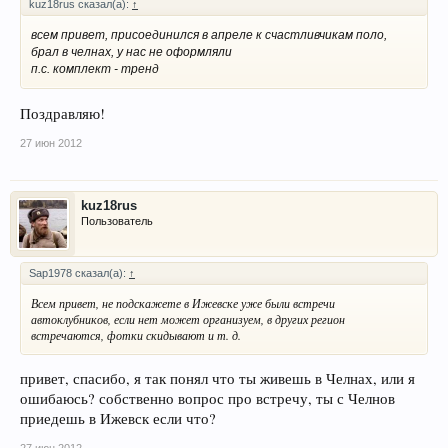
kuz18rus сказал(а):
↑
всем привет, присоединился в апреле к счастливчикам поло,
брал в челнах, у нас не оформляли
п.с. комплект - тренд
Поздравляю!
27 июн 2012
kuz18rus
Пользователь
Sap1978 сказал(а):
↑
Всем привет, не подскажете в Ижевске уже были встречи
автоклубников, если нет может организуем, в других регион
встречаются, фотки скидывают и т. д.
привет, спасибо, я так понял что ты живешь в Челнах, или я
ошибаюсь? собственно вопрос про встречу, ты с Челнов
приедешь в Ижевск если что?