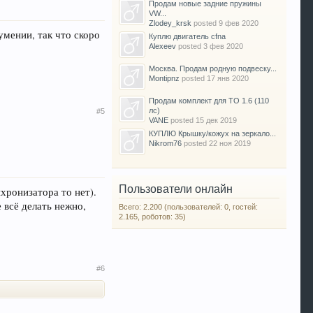
Продам новые задние пружины
VW...
Zlodey_krsk
posted
9 фев 2020
умении, так что скоро
Куплю двигатель cfna
Alexeev
posted
3 фев 2020
Москва. Продам родную подвеску...
Montipnz
posted
17 янв 2020
Продам комплект для ТО 1.6 (110
лс)
#5
VANE
posted
15 дек 2019
КУПЛЮ Крышку/кожух на зеркало...
Nikrom76
posted
22 ноя 2019
Пользователи онлайн
хронизатора то нет).
 всё делать нежно,
Всего: 2.200 (пользователей: 0, гостей:
2.165, роботов: 35)
#6