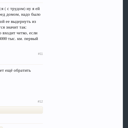
я ( с трудом) ну я ей
еред домом, надо было
ой ее выдернуть из
ся значит так:
 входит четко, если
8000 тыс. км. первый
#11
ет ещё обратить
#12