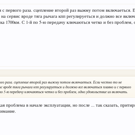
я с первого раза. сцепление второй раз выжму потом включаеться. Е
 на сервис вроде тяга рычага кпп регулируеться и должно все включ
ика 1700км. С 1-й по 5-ю передачу ключаються четко и без проблем,
ого раза. сцепление второй раз выжму потом включаеться. Если честно то не
с вроде тяга рычага кпп регулируеться и должно все включаться плавно и с первого
 по 5-ю передачу ключаються четко и без проблем, одно удовольствие их включать.
 проблема в начале эксплуатации, но после ... так сказать, прити
нимание.