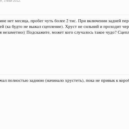
er
,
3 май 2012
.
 нет месяца, пробег чуть более 2 тис. При включении задней пере
ей (ка будто не выжал сцепление). Хруст не сильний и проходит чере
ся незаметно(( Подскажите, может кого случалось такое чудо? Сцеп
чал полностью заднюю (начинало хрустеть), пока не привык к коро