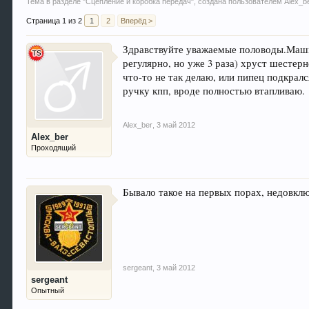
Тема в разделе "
Сцепление и коробка передач
", создана пользователем
Alex_b
Страница 1 из 2
1
2
Вперёд >
Здравствуйте уважаемые половоды.Машине
регулярно, но уже 3 раза) хруст шестерн
что-то не так делаю, или пипец подкрал
ручку кпп, вроде полностью втапливаю.
Alex_ber
,
3 май 2012
Alex_ber
Проходящий
Бывало такое на первых порах, недовклю
sergeant
,
3 май 2012
sergeant
Опытный