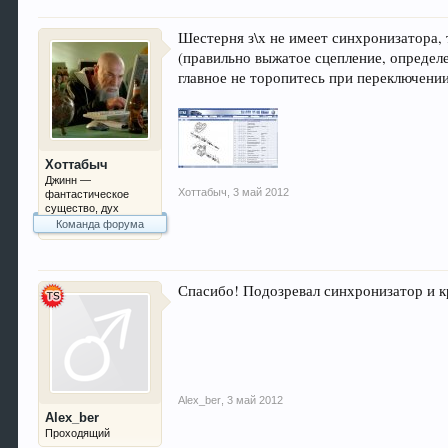
Шестерня з\х не имеет синхронизатора, 
(правильно выжатое сцепление, определ
главное не торопитесь при переключении
Хоттабыч
Джинн —
Хоттабыч
,
3 май 2012
фантастическое
существо, дух
Команда форума
Спасибо! Подозревал синхронизатор и 
Alex_ber
,
3 май 2012
Alex_ber
Проходящий