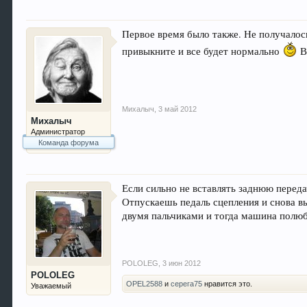
Первое время было также. Не получалось
привыкните и все будет нормально
В
Михалыч
,
3 май 2012
Михалыч
Администратор
Команда форума
Если сильно не вставлять заднюю переда
Отпускаешь педаль сцепления и снова в
двумя пальчиками и тогда машина полюб
POLOLEG
,
3 июн 2012
POLOLEG
OPEL2588
и
серега75
нравится это.
Уважаемый