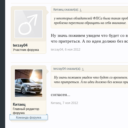
Китаец сказал(а):
↑
у некоторых обладателей ФПСа была такая пробле
проблема перестала обращать на себя внимание.
Ну значь поживем увидем что будет со 
что притреться. А по идеи должно без в
terzay04
terzay04
,
6 ноя 2012
Участник форума
terzay04 сказал(а):
↑
Ну значь поживем увидем что будет со временем
что притреться. А по идеи должно без всяких пр
согласен...
Китаец
,
7 ноя 2012
Китаец
Главный редактор
форума
Команда форума