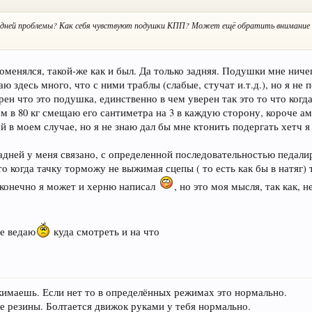
с задней проблемы? Как себя чувствуют подушки КПП? Может ещё обратить внимание
 поменялся, такой-же как и был. Да только задняя. Подушки мне ниче
 здесь много, что с ними траблы (слабые, стучат и.т.д.), но я не 
ерен что это подушка, единственно в чем уверен так это то что когд
м в 80 кг смещаю его сантиметра на 3 в каждую сторону, короче а
 в моем случае, но я не знаю дал бы мне ктонить подергать хетч я
адней у меня связано, с определенной последовательностью педали
то когда тачку торможу не выжимая сцепы ( то есть как бы в натяг) 
конечно я может и херню написал
, но это моя мысля, так как, 
не ведаю
куда смотреть и на что
имаешь. Если нет то в определённых режимах это нормально.
е резины. Болтается движок руками у тебя нормально.