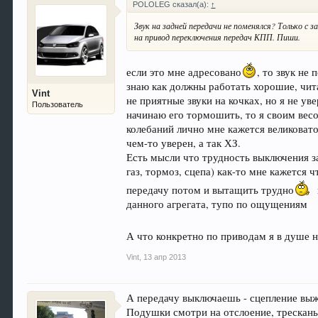
POLOLEG сказал(а):
↑
Звук на задней передачи не поменялся? Только 
на привод переключения передач КПП. Пиши.
если это мне адресовано
, то звук не
знаю как должны работать хорошие, читаю
Vint
не приятные звуки на кочках, но я не ув
Пользователь
начинаю его тормошить, то я своим весо
колебаний лично мне кажется великоватой
чем-то уверен, а так ХЗ.
Есть мысли что трудность выключения з
газ, тормоз, сцепа) как-то мне кажется ч
передачу потом и вытащить трудно
данного агрегата, тупо по ощущениям
А что конкретно по приводам я в душе 
Vint
,
13 апр 2013
А передачу выключаешь - сцепление выж
Подушки смотри на отслоение, трескань