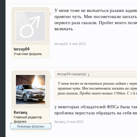
У меня тоже не вклчаеться разами задня
приятно чуть. Мне посоветовали заехать
первого раза сказали. Пробег моего пол
включать.
terzay04
,
6 ноя 2012
terzay04
Участник форума
terzay04 сказал(а):
↑
У меня тоже не вклчаеться разами задняя с перв
приятно чуть. Мне посоветовали заехать на серви
раза сказали. Пробег моего полика 1700км. С 1-й
у некоторых обладателей ФПСа была такая
проблема перестала обращать на себя в
Китаец
Главный редактор
форума
Китаец
,
6 ноя 2012
Команда форума