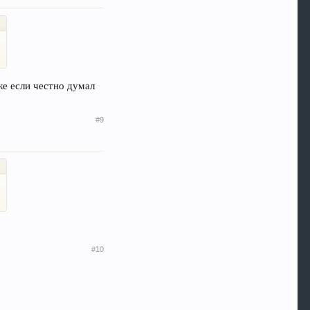
же если честно думал
#9
#10