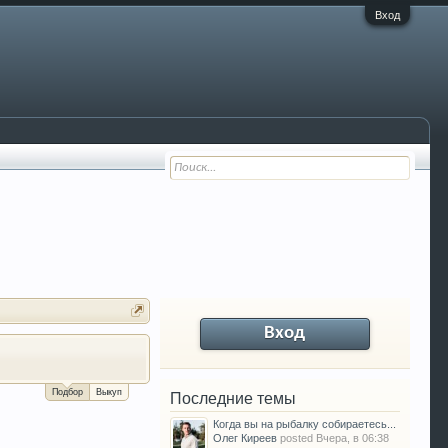
Вход
Вход
За сколько можно продать Ваш VW P
Подбор
Выкуп
Последние темы
Когда вы на рыбалку собираетесь...
Олег Киреев
posted
Вчера, в 06:38