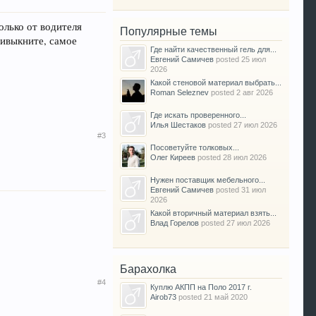
олько от водителя
Популярные темы
ривыкните, самое
Где найти качественный гель для...
Евгений Самичев
posted
25 июл
2026
Какой стеновой материал выбрать...
Roman Seleznev
posted
2 авг 2026
Где искать проверенного...
Илья Шестаков
posted
27 июл 2026
#3
Посоветуйте толковых...
Олег Киреев
posted
28 июл 2026
Нужен поставщик мебельного...
Евгений Самичев
posted
31 июл
2026
Какой вторичный материал взять...
Влад Горелов
posted
27 июл 2026
Барахолка
#4
Куплю АКПП на Поло 2017 г.
Airob73
posted
21 май 2020