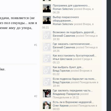
Программа для удаленного...
Roman Seleznev
posted
Вчера, в
06:28
дачи, появляется (не
Выбор покрасочного
оборудования...
з пол секунды... или я
Roman Seleznev
posted
Вчера, в
ление жму до упора,
06:21
Возможно ли подобрать дорогой...
Евгений Самичев
posted
Пятница в
18:30
Где заказать сантехнические...
#1
Евгений Самичев
posted
Пятница в
18:26
Как восстановить бухгалтерский...
Илья Шестаков
posted
Среда в
05:13
Как выбрать букет для...
бке.
Влад Горелов
posted
Вторник в
01:22
Если подвеска барахлит на поло...
Влад Горелов
posted
Понедельник в
18:44
Где заклеить переднюю часть...
Владимир Панкратов
posted
#2
Понедельник в 16:11
Есть ли в Воронеже недорогой...
Олег Киреев
posted
Понедельник в
00:03