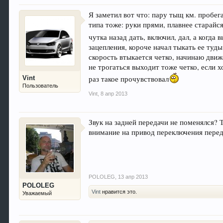
Я заметил вот что: пару тыщ км. пробега
типа тоже: руки прями, плавнее старайся
чутка назад дать, включил, дал, а когда 
зацепления, короче начал тыкать ее туд
скорость втыкается четко, начинаю движ
не трогаться выходит тоже четко, если 
Vint
раз такое прочувствовал
Пользователь
Vint
,
8 апр 2013
Звук на задней передачи не поменялся?
внимание на привод переключения пере
POLOLEG
,
13 апр 2013
POLOLEG
Vint
нравится это.
Уважаемый