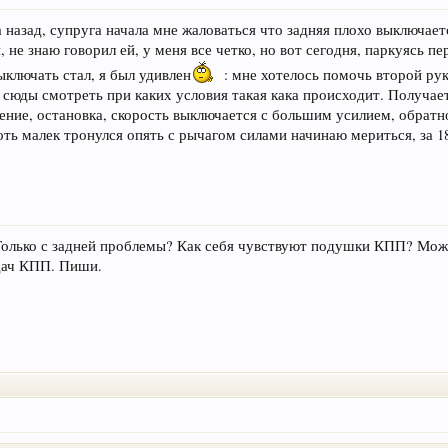
 назад, супруга начала мне жаловаться что задняя плохо выключаетс
, не знаю говорил ей, у меня все четко, но вот сегодня, паркуясь п
выключать стал, я был удивлен
: мне хотелось помочь второй рук
ы сюды смотреть при каких условия такая кака происходит. Получает
ение, остановка, скорость выключается с большим усилием, обратно
хоть малек тронулся опять с рычагом силами начинаю мериться, за 1
 Только с задней проблемы? Как себя чувствуют подушки КПП? Мож
дач КПП. Пиши.