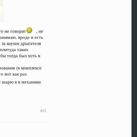
го не говорят
, не
понимаю, вроде и есть
а за коуши дрыгателя
мплитуда таких
 бы тогда был хоть в
рования (в комплексе
то вот как раз
не шарю я в механики
#13